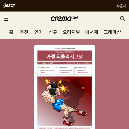
라운지
홈
추천
인기
신규
오리지널
내서재
크레마샵