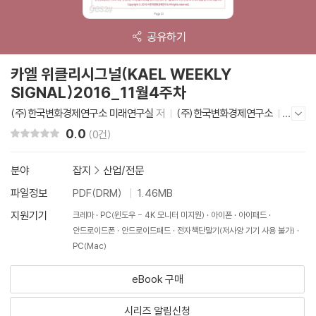
공유하기
카엘 위클리시그널(KAEL WEEKLY
SIGNAL)2016_11월4주차
(주)한국변화경제연구소 미래연구실
저
(주)한국변화경제연구소
저자/출판사 더보기/감추기
2016년 11월 30일
0.0
리뷰 총점
(0건)
분야
잡지
>
산업/전문
파일정보
PDF(DRM)
1.46MB
지원기기
크레마
PC(윈도우 - 4K 모니터 미지원)
아이폰
아이패드
안드로이드폰
안드로이드패드
전자책단말기(저사양 기기 사용 불가)
PC(Mac)
eBook 구매
시리즈 알림신청