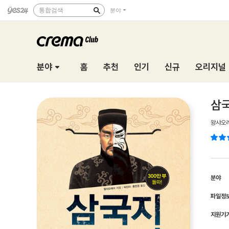
통합검색
분야
분야
홈
추천
인기
신규
오리지널
삼국
왕샤오
분야
파일정
지원기