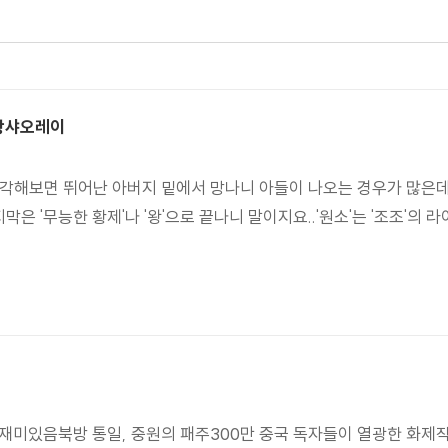
 스스로 승상에 오르다 → 적벽대전에서 대패하고 구사일생으로 살
 왕샤오레이
생각해보면 뛰어난 아버지 밑에서 망나니 아들이 나오는 경우가 많은데
지막은 '무능한 황제'나 '왕'으로 끝나니 말이지요..'원소'는 '조조'
 재미있음북방 통일, 중원의 패주300만 중국 독자들이 열광한 화제