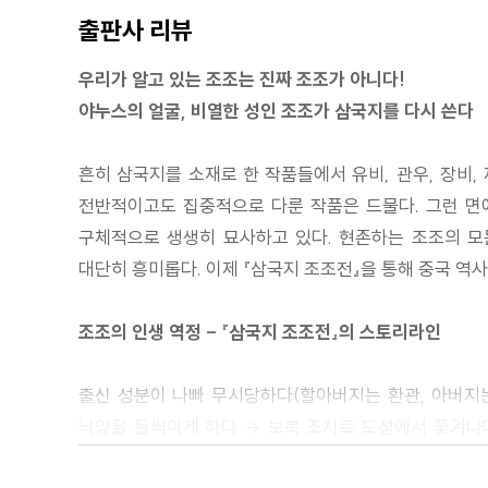
출판사 리뷰
우리가 알고 있는 조조는 진짜 조조가 아니다!
야누스의 얼굴, 비열한 성인 조조가 삼국지를 다시 쓴다
흔히 삼국지를 소재로 한 작품들에서 유비, 관우, 장비
전반적이고도 집중적으로 다룬 작품은 드물다. 그런 면에
구체적으로 생생히 묘사하고 있다. 현존하는 조조의 모
대단히 흥미롭다. 이제 『삼국지 조조전』을 통해 중국 역
조조의 인생 역정 - 『삼국지 조조전』의 스토리라인
출신 성분이 나빠 무시당하다(할아버지는 환관, 아버지는
낙양을 들썩이게 하다 → 보복 조치로 도성에서 쫓겨나
창설을 계기로 전군교위가 되다 → 동탁이 입성하자 도망