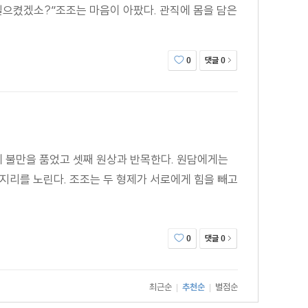
일으켰겠소?”조조는 마음이 아팠다. 관직에 몸을 담은
댓글
0
0
 불만을 품었고 셋째 원상과 반목한다. 원담에게는
지리를 노린다. 조조는 두 형제가 서로에게 힘을 빼고
댓글
0
0
최근순
추천순
별점순
|
|