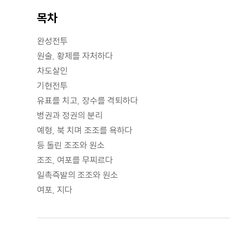
목차
완성전투
원술, 황제를 자처하다
차도살인
기현전투
유표를 치고, 장수를 격퇴하다
병권과 정권의 분리
예형, 북 치며 조조를 욕하다
등 돌린 조조와 원소
조조, 여포를 무찌르다
일촉즉발의 조조와 원소
여포, 지다