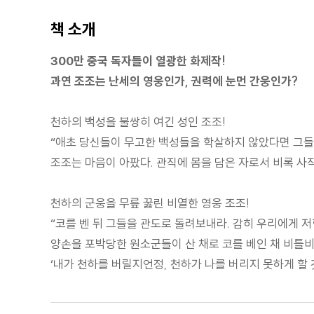
책 소개
300만 중국 독자들이 열광한 화제작!
과연 조조는 난세의 영웅인가, 권력에 눈먼 간웅인가?
천하의 백성을 불쌍히 여긴 성인 조조!
“애초 당신들이 무고한 백성들을 학살하지 않았다면 그들
조조는 마음이 아팠다. 관직에 몸을 담은 자로서 비록 
천하의 군웅을 무릎 꿇린 비열한 영웅 조조!
“코를 벤 뒤 그들을 관도로 돌려보내라. 감히 우리에게 
양손을 포박당한 원소군들이 산 채로 코를 베인 채 비틀비
‘내가 천하를 버릴지언정, 천하가 나를 버리지 못하게 할 