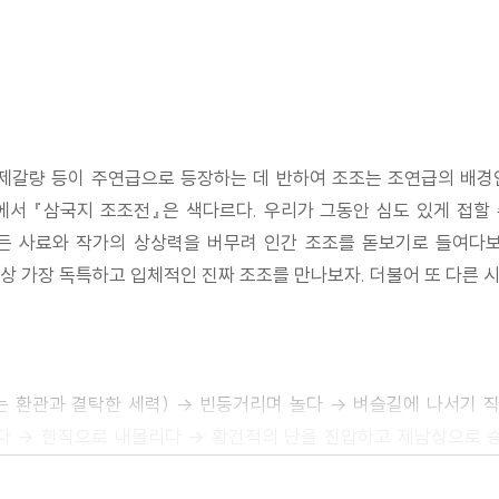
, 제갈량 등이 주연급으로 등장하는 데 반하여 조조는 조연급의 배
서 『삼국지 조조전』은 색다르다. 우리가 그동안 심도 있게 접할
든 사료와 작가의 상상력을 버무려 인간 조조를 돋보기로 들여다
사상 가장 독특하고 입체적인 진짜 조조를 만나보자. 더불어 또 다른 
 환관과 결탁한 세력) → 빈둥거리며 놀다 → 벼슬길에 나서기 
다 → 한직으로 내몰리다 → 황건적의 난을 진압하고 제남상으로 
치다 → 반평생의 고군분투로 마침내 근거지를 만들다 → 후원에 불