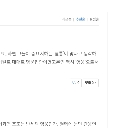
아나다 → 실질적인 황제 노릇을 하면서도 황위에 오르지
최근순
추천순
별점순
|
|
요..과연 그들이 중요시하는 '혈통'이 맞다고 생각하
의 라이벌로 대대로 명문집안이였고본인 역시 '영웅'으로서
댓글
0
0
작!과연 조조는 난세의 영웅인가, 권력에 눈먼 간웅인