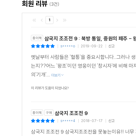
제후들을 제압하다 → 관도대전에서 원소를 격파하다 →
회원 리뷰
(3건)
않다 → 무제라는 시호가 추서되다
1
삼국지 조조전 9 : 북방 통일, 중원의 패주 -
종이책
s*****o
2019-09-22
신고
|
|
|
옛날부터 사람들은 '혈통'을 중요시합니다..그러나 
는지??어느 '왕조'이던 영웅이던 '창시자'에 비해 마
의'기개'...
더보기
이 리뷰가 도움이 되었나요?
삼국지 조조전 9
종이책
구매
s*****4
2018-07-17
신고
|
|
|
삼국지 조조전 9 삼국지조조전을 못놓는이유!! 너무