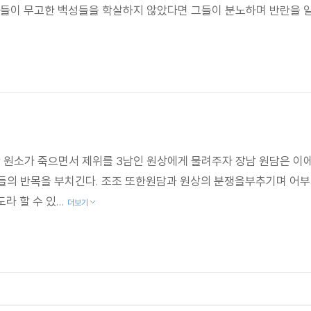
신들이 무고한 백성들을 학살하지 않았다면 그들이 분노하며 반란을 
원소가 죽으면서 제위를 3남인 원상에게 물려주자 장남 원담은 이에
들의 반목을 부치긴다. 조조 또한원담과 원상의 분쟁을부추기며 어부
 할 수 있...
더보기