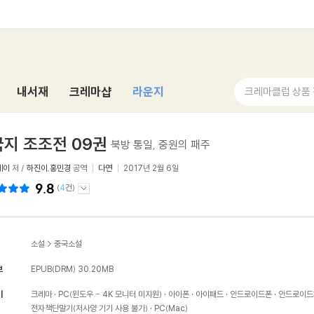
내서재
크레마샵
라운지
크레마클럽 상품
지 조조전 09권
북방 통일, 중원의 패주
레이
저 /
하진이
,
홍민경
공역
다연
2017년 2월 6일
9.8
(
4
건)
소설
>
중국소설
보
EPUB(DRM)
30.20MB
기
크레마
PC(윈도우 - 4K 모니터 미지원)
아이폰
아이패드
안드로이드폰
안드로이드
전자책단말기(저사양 기기 사용 불가)
PC(Mac)