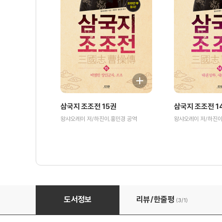
삼국지 조조전 15권
삼국지 조조전 1
왕샤오레이 저/하진이,홍민경 공역
왕샤오레이 저/하진이
삼국지 조조전 09권
도서정보
리뷰/한줄평
(3/
1
)