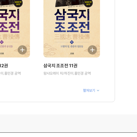
12권
삼국지 조조전 11권
이,홍민경 공역
왕샤오레이 저/하진이,홍민경 공역
펼쳐보기