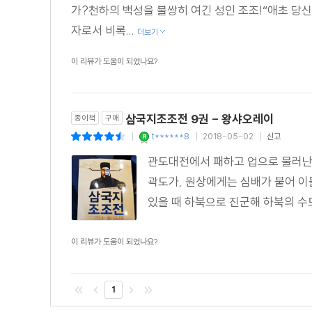
가?천하의 백성을 불쌍히 여긴 성인 조조!“애초 당
자로서 비록...
더보기
이 리뷰가 도움이 되었나요?
삼국지조조전 9권 - 왕샤오레이
종이책
구매
t******8
2018-05-02
신고
|
|
|
관도대전에서 패하고 업으로 물러난 
곽도가, 원상에게는 심배가 붙어 이
있을 때 하북으로 진군해 하북의 수도라
이 리뷰가 도움이 되었나요?
1