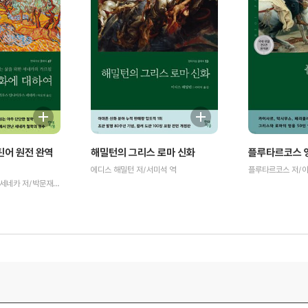
틴어 원전 완역
해밀턴의 그리스 로마 신화
플루타르코스 영
에디스 해밀턴 저/서미석 역
플루타르코스 저/이
루키우스 안나이우스 세네카 저/박문재 역