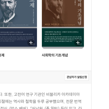
료제
사회학의 기초개념
관심작가 알림신청
. 또한, 고전어 연구 기관인 비블리카 아카데미아
학 시절에는 역사와 철학을 두루 공부했으며, 전문 번역
』(막스 베버), 『실낙원』(존 밀턴) 등이 있고, 라