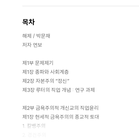
목차
해제 / 박문재
저자 연보
제1부 문제제기
제1장 종파와 사회계층
제2장 자본주의 “정신”
제3장 루터의 직업 개념 : 연구 과제
제2부 금욕주의적 개신교의 직업윤리
제1장 현세적 금욕주의의 종교적 토대
1. 칼뱅주의
2. 경건주의