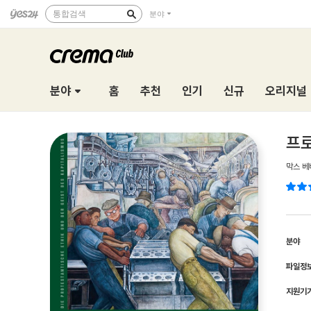
통합검색
분야
분야
홈
추천
인기
신규
오리지널
프로
막스 베
분야
파일정
지원기