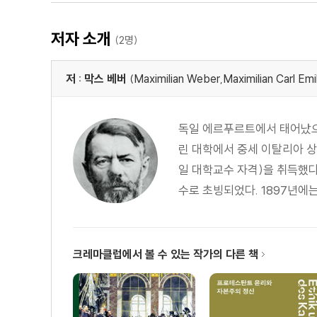
3. 감리교(methodism: 방식주의)
4. 재세례파 운동에서 생겨난 분파들
저자 소개
(2명)
제2장 금욕주의와 자본주의 정신
저 : 막스 베버
(Maximilian Weber,Maximilian Carl Emi
부록
카를 피셔의 비판에 대한 막스 베버의 제1차 반박
독일 에르푸르트에서 태어났으며
카를 피셔의 비판에 대한 막스 베버의 제2차 반박
린 대학에서 중세 이탈리아 상
일 대학교수 자격)을 취득했다
수로 초빙되었다. 1897년에는
크레마클럽에서 볼 수 있는 작가의 다른 책