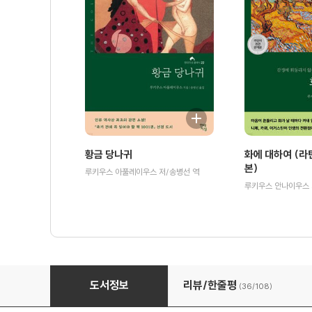
황금 당나귀
화에 대하여 (라
본)
루키우스 아풀레이우스 저/송병선 역
프로테스탄트 윤리와 자본주의 정신 (완역본)
도서정보
리뷰/한줄평
(36/
108
)