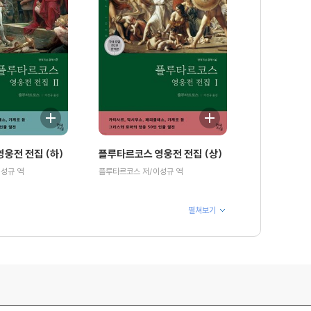
웅전 전집 (하)
플루타르코스 영웅전 전집 (상)
성규 역
플루타르코스 저/이성규 역
펼쳐보기