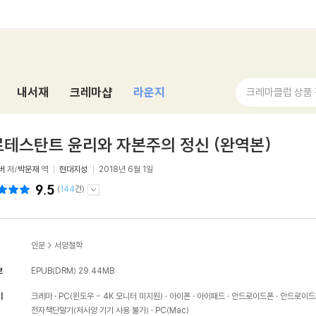
내서재
크레마샵
라운지
크레마클럽 상품
테스탄트 윤리와 자본주의 정신 (완역본)
버
저/
박문재
역
현대지성
2018년 6월 1일
9.5
(
144
건)
인문
>
서양철학
보
EPUB(DRM)
29.44MB
기
크레마
PC(윈도우 - 4K 모니터 미지원)
아이폰
아이패드
안드로이드폰
안드로이드
전자책단말기(저사양 기기 사용 불가)
PC(Mac)