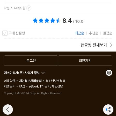
작성 시 유의사항
8.4
총 평점 8.4점
/ 10.0
구매 한줄평
최근순
추천순
별점순
한줄평 전체보기
로그인
회원가입
예스이십사(주) 사업자 정보
이용약관
개인정보처리방침
청소년보호정책
제휴문의
FAQ
eBook 1:1 문의/채팅상담
Copyright © YES24 Corp. All Rights Reserved.