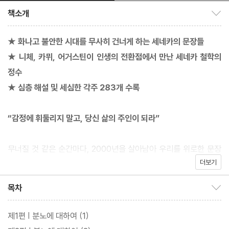
책소개
책소개 보이기/감추기
★ 화나고 불안한 시대를 무사히 건너게 하는 세네카의 문장들
★ 니체, 카뮈, 어거스틴이 인생의 전환점에서 만난 세네카 철학의
정수
★ 심층 해설 및 세심한 각주 283개 수록
“감정에 휘둘리지 말고, 당신 삶의 주인이 되라”
무너질 것 같은 순간마다, 2000년을 살아남아 우리를 위로한 문장
더보기
이 있었다. 분노, 불안, 절망에 흔들리는 시대. 감정을 다스리는 법을
우리는 어디서 배워야 할까? 로마 제국의 철학자 세네카는 말했다.
목차
목차 보이기/감추기
“철학은 인생의 상처를 치유하는 연고다.”
제1편 | 분노에 대하여 (1)
『화에 대하여』는 세네카 실천철학의 출발점이자 정수로, 감정이라