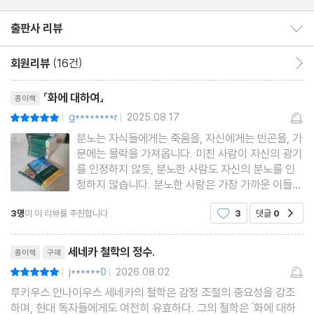
다. 『현자의 항상심에 대하여』는 운명의 부침에도 흔들리지 않는 ‘현
출판사 리뷰
출판사 리뷰 보이기/감추기
자’의 정신 상태를 묘사한다. 이는 체념이나 단념이 아니라, 삶을 자
기 손으로 다시 잡는 회복력(resilience)의 철학이다.
회원리뷰
(16건)
회원리뷰 이동
리뷰제목
『화에 대하여』
종이책
이번 『화에 대하여』는 『관용에 대하여』, 『평정심에 대하여』 등 총 7
g********r
2025.08.17
평점10점
|
|
편의 에세이를 함께 엮은 세네카 실천 철학의 결정판이다. 현대지성
분노는 자식들에게는 죽음을, 자신에게는 빈곤을, 가
클래식 시리즈는 세네카의 에세이 14편 전체를 67~68번으로 소
문에는 몰락을 가져옵니다. 미친 사람이 자신의 광기
개한다. 전체를 라틴어 원전에서 완역해, 철학적 깊이와 현대적 맥락
를 인정하지 않듯, 분노한 사람도 자신의 분노를 인
정하지 않습니다. 분노한 사람은 가장 가까운 이들의
이 조화된 정중한 번역으로, 누구나 고전의 핵심을 맛볼 수 있도록
적이 되고, 가장 소중한 이들에게는 기피 대상이 됩
돕는다. 고전은 오래된 책이 아니라, 지금도 작동하는 통찰이다. 세
3명
이 이 리뷰를 추천합니다.
3
댓글
0
공감
니다. 그들은 법도 무시한 채 오직 해칠 궁리만 하며,
네카의 문장은 내면이 무너질 듯한 순간마다 꺼내 읽는 마음의 연고
사소한 일에도 동요하고, 그 어떤 말이나 호의도 다
리뷰제목
가갈 수 없게 됩니
가 되어줄 것이다.
세네카 철학의 정수.
종이책
구매
j******0
2026.08.02
평점10점
|
|
루키우스 안나이우스 세네카의 철학은 감정 조절의 중요성을 강조
하며, 현대 독자들에게도 여전히 유효하다. 그의 철학은 '화에 대하