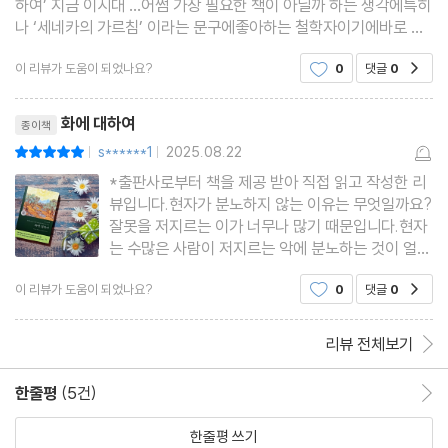
하여’ 지금 이시대 …어쩜 가장 필요한 책이 아닐까 하는 생각에특히
나 ‘세네카의 가르침’ 이라는 문구에좋아하는 철학자이기에바로 읽
어 볼 수 밖에 없었다. 🤗’루키우스 안나이우스 세네카‘기사 계급 가
이 리뷰가 도움이 되었나요?
0
댓글
0
공감
문에서 태어나 로마에서 성장한 그는소아
리뷰제목
화에 대하여
종이책
s******1
2025.08.22
평점10점
|
|
*출판사로부터 책을 제공 받아 직접 읽고 작성한 리
뷰입니다.현자가 분노하지 않는 이유는 무엇일까요?
잘못을 저지르는 이가 너무나 많기 때문입니다.현자
는 수많은 사람이 저지르는 악에 분노하는 것이 얼마
나 부적절하고 위험한지 알고 있습니다.언제부턴가
이 리뷰가 도움이 되었나요?
0
댓글
0
공감
우리 사회안에서 분노를 무분별하게 표출하는 사례
가 많아진 것 같다. 화를 주체하지 못하고 타인에게
위해를 가하는 사례 역시
리뷰 전체보기
한줄평
(5건)
한줄평 이동
한줄평 쓰기