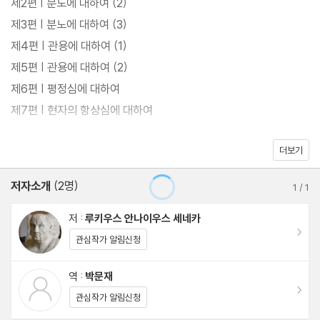
제2편 | 분노에 대하여 (2)
는 내부의 적과 싸우는 법을 가르치는 고전이다. 그는 분노를 “잠시
제3편 | 분노에 대하여 (3)
미친 상태”라 정의하고, 세 권에 걸쳐 그 원인과 해악, 예방과 치유
제4편 | 관용에 대하여 (1)
를 매우 논리적이고 현실적인 방식으로 서술한다. 특히 교육, 환경,
제5편 | 관용에 대하여 (2)
습관, 사고방식에 따라 분노를 사전에 예방할 수 있다는 그의 통찰은
제6편 | 평정심에 대하여
현대 심리학과 뇌과학에서도 반복되는 핵심 주제다. 세네카는 철학
제7편 | 현자의 항상심에 대하여
을 추상 이론이 아닌 삶의 무기로 다루었다.
『관용에 대하여』는 황제 네로에게 바치는 조언서처럼 쓰였지만, 그
더보기
해설 | 박문재
이면에는 권력과 용서, 정치적 리더십에 대한 날카로운 통찰이 숨어
세네카 연보
저자소개
(2명)
있다. 그는 관용을 “신의 미덕”이라 부르며, 복수의 악순환을 끊고
1
/
1
공존의 질서를 복원하는 정치 윤리의 핵심으로 제시한다.
저 :
루키우스 안나이우스 세네카
이동
관심작가 알림신청
『평정심에 대하여』에서는 세레누스라는 친구의 내면적 불안을 다룬
다. 세네카는 평정심이란 감정의 부재가 아니라, 세상을 올바르게 이
역 :
박문재
이동
해하고 선택하는 지혜에서 비롯된다고 말한다. 흔들리는 마음을 다
관심작가 알림신청
스리는 태도에서 현대적 마음챙김(mindfulness)의 원형이 드러난