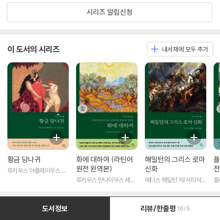
시리즈 알림신청
이 도서의 시리즈
내서재에 모두 추가
황금 당나귀
화에 대하여 (라틴어
해밀턴의 그리스 로마
플
원전 완역본)
신화
전
루키우스 아풀레이우스 저/
송병선 역
루키우스 안나이우스 세네
에디스 해밀턴 저/서미석
플
카 저/박문재 역
역
도서정보
리뷰/한줄평
16/5