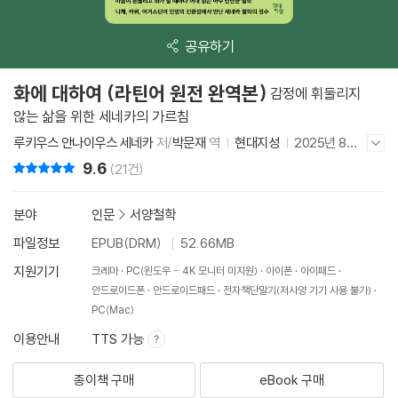
공유하기
화에 대하여 (라틴어 원전 완역본)
감정에 휘둘리지
않는 삶을 위한 세네카의 가르침
루키우스 안나이우스 세네카
저/
박문재
역
현대지성
2025년 8월
저자/출판사 더보기/감추기
1일
9.6
리뷰 총점
(21건)
분야
인문
>
서양철학
파일정보
EPUB(DRM)
52.66MB
지원기기
크레마
PC(윈도우 - 4K 모니터 미지원)
아이폰
아이패드
안드로이드폰
안드로이드패드
전자책단말기(저사양 기기 사용 불가)
PC(Mac)
이용안내
TTS 가능
종이책 구매
eBook 구매