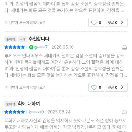
여'와 '인생의 짧음에 대하여'를 통해 감정 조절의 중요성을 일깨운
다. 세네카는 화를 모든 것을 능가하는 악으로 표현하며, 감정을 다
스리지 못할 때 비이성적인 영역에 들어선다고 설명한다.
이 리뷰가 도움이 되었나요?
0
댓글
0
공감
리뷰제목
추천합니다.
종이책
구매
YES마니아 : 로얄
g****7
2026.05.10
평점10점
|
|
루키우스 안나이우스 세네카의 철학은 감정 조절의 중요성을 강조
하며, 현대 독자들에게도 여전히 유효하다.그의 철학은 '화에 대하
여'와 '인생의 짧음에 대하여'를 통해 감정 조절의 중요성을 일깨운
다.세네카는 화를 모든 것을 능가하는 악으로 표현하며, 감정을 다스
리지 못할 때 비이성적인 영역에 들어선다고설명한다.
이 리뷰가 도움이 되었나요?
0
댓글
0
공감
리뷰제목
화에 대하여
종이책
k*****0
2025.08.24
평점10점
|
|
#화에대하여자신의 감정을 억제하지 못하고분노 조절 장애 등으로
무고한 사람들에게 해를 입히는 각종 범죄가난무하고 있다.‘화에 대