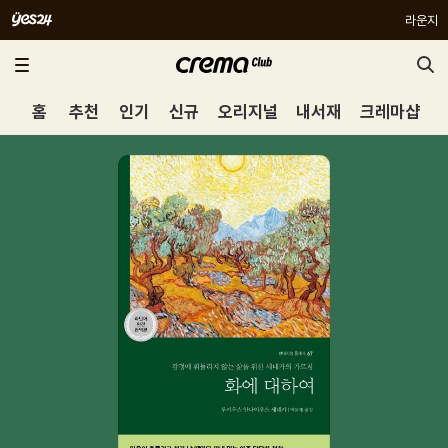
라운지
홈
추천
인기
신규
오리지널
내서재
크레마샵