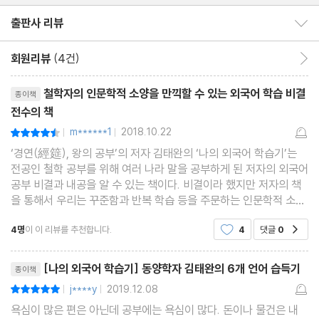
3년간 매달린 학술서 번역
출판사 리뷰
출판사 리뷰 보이기/감추기
박사과정 입학과 일본어, 중국어, 프랑스어 공부
비로소 이해하게 된 영어의 언어적 특성
회원리뷰
(4건)
회원리뷰 이동
리뷰제목
철학자의 인문학적 소양을 만끽할 수 있는 외국어 학습 비결
종이책
2장 언어의 지도와 나침반
전수의 책
/
m******1
2018.10.22
평점9점
|
|
태초에 말씀이 있었다
‘경연(經筵), 왕의 공부’의 저자 김태완의 ‘나의 외국어 학습기’는
초기 언어는 어떤 형태였을까
전공인 철학 공부를 위해 여러 나라 말을 공부하게 된 저자의 외국어
공부 비결과 내공을 알 수 있는 책이다. 비결이라 했지만 저자의 책
정관사를 발명한 고대 희랍
을 통해서 우리는 꾸준함과 반복 학습 등을 주문하는 인문학적 소양
세계를 이해하는 중요한 통로, 언어
의 중요성을 만날 수 있다. 저자는 중학교 시절 이전부터 축적된 외
헬렌 켈러가 깨달은 것
4명
이 이 리뷰를 추천합니다.
4
댓글
0
공감
국어 학습에 관한 경험을 상세하게
철자만 배워도 이미 많이 배운 것이다
리뷰제목
[나의 외국어 학습기] 동양학자 김태완의 6개 언어 습득기
외국어 공부의 동기와 목표
종이책
j****y
2019.12.08
평점10점
우리 학문을 외국에 전하겠다는 포부
|
|
욕심이 많은 편은 아닌데 공부에는 욕심이 많다. 돈이나 물건은 내
문법은 한 세계의 체계를 이해하는 일