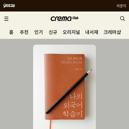
라운지
홈
추천
인기
신규
오리지널
내서재
크레마샵