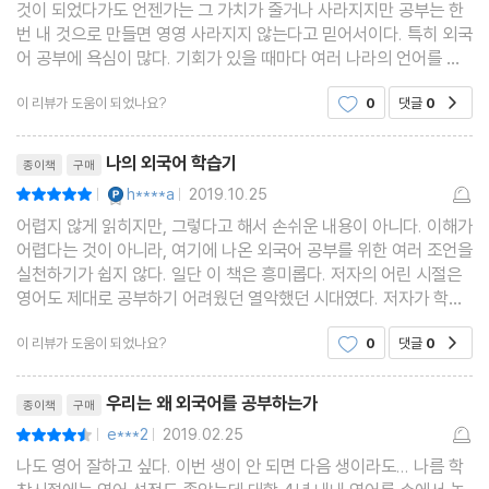
것이 되었다가도 언젠가는 그 가치가 줄거나 사라지지만 공부는 한
언어의 유형별 특성: 고립어, 포합어, 교착어, 굴절어
번 내 것으로 만들면 영영 사라지지 않는다고 믿어서이다. 특히 외국
고립어, 교착어, 굴절어의 “나는 너를 사랑한다”
어 공부에 욕심이 많다. 기회가 있을 때마다 여러 나라의 언어를 배
우려고 노력하고, 되든 안 되든 꾸준하게 연습하려고 한다.이 책의
인도-유럽어를 공부하려면
이 리뷰가 도움이 되었나요?
0
댓글
0
공감
저자는 우리말을 비롯해 중국어, 일본어, 영어,
인도-유럽어와 한국어의 차이
리뷰제목
끝까지 들어봐야 하는 한국어
나의 외국어 학습기
종이책
구매
한국어 운문문학은 운보다 율을 중시한다
YES마니아 : 플래티넘
h****a
2019.10.25
평점10점
|
|
압운이 중요한 한시와 유럽의 시
어렵지 않게 읽히지만, 그렇다고 해서 손쉬운 내용이 아니다. 이해가
어렵다는 것이 아니라, 여기에 나온 외국어 공부를 위한 여러 조언을
실천하기가 쉽지 않다. 일단 이 책은 흥미롭다. 저자의 어린 시절은
3장 고전 한문은 동아시아의 라틴어
영어도 제대로 공부하기 어려웠던 열악했던 시대였다. 저자가 학자
/
의 길로 들어서서 본격적으로 한문, 중국어, 일본어, 프랑스어, 독일
이 리뷰가 도움이 되었나요?
0
댓글
0
공감
어를 공부하게 된 과정이 흥미진진하다. 저
15세기 조선 지식인 최보의 표류기
필담, 한자 문화권의 독특한 교류 방식
리뷰제목
우리는 왜 외국어를 공부하는가
종이책
구매
한문은 동아시아의 라틴어
e***2
2019.02.25
평점9점
|
|
한자는 벽돌, 한문은 건축물
나도 영어 잘하고 싶다. 이번 생이 안 되면 다음 생이라도... 나름 학
한문 공부의 첫걸음, 갈래를 파악하라