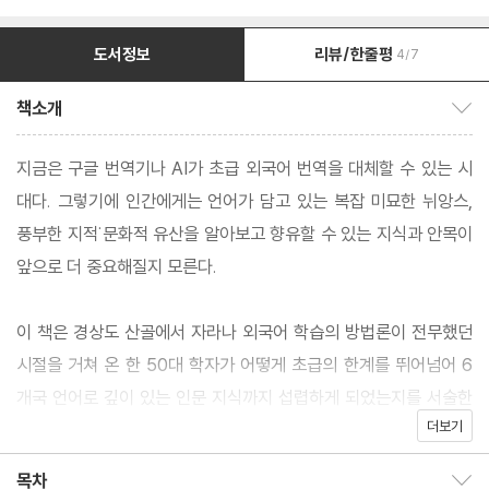
도서정보
리뷰/한줄평
4/7
책소개
책소개 보이기/감추기
지금은 구글 번역기나 AI가 초급 외국어 번역을 대체할 수 있는 시
대다. 그렇기에 인간에게는 언어가 담고 있는 복잡 미묘한 뉘앙스,
풍부한 지적˙문화적 유산을 알아보고 향유할 수 있는 지식과 안목이
앞으로 더 중요해질지 모른다.
이 책은 경상도 산골에서 자라나 외국어 학습의 방법론이 전무했던
시절을 거쳐 온 한 50대 학자가 어떻게 초급의 한계를 뛰어넘어 6
개국 언어로 깊이 있는 인문 지식까지 섭렵하게 되었는지를 서술한
더보기
에세이이다.
목차
목차 보이기/감추기