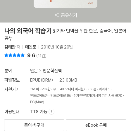
공유하기
나의 외국어 학습기
읽기와 번역을 위한 한문, 중국어, 일본어
공부
김태완
저
메멘토
2018년 10월 20일
9.6
리뷰 총점
(11건)
분야
인문
>
인문학산책
파일정보
EPUB(DRM)
23.03MB
지원기기
크레마
PC(윈도우 - 4K 모니터 미지원)
아이폰
아이패드
안드로이드폰
안드로이드패드
전자책단말기(저사양 기기 사용 불가)
PC(Mac)
이용안내
TTS 가능
종이책 구매
eBook 구매