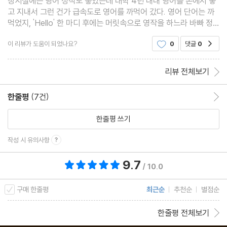
창시절에는 영어 성적도 좋았는데 대학 4년 내내 영어를 손에서 놓
고전 한문의 문법?
고 지내서 그런 건가 급속도로 영어를 까먹어 갔다. 영어 단어는 까
먹었지, 'Hello' 한 마디 후에는 머릿속으로 영작을 하느라 바빠 정
문법보다 문장을 먼저!
작 입은 열지 못하는 입시 영어의 전형적인 사람이다. 영어는 나의
사서삼경을 통째로 외운 까닭
이 리뷰가 도움이 되었나요?
0
댓글
0
공감
콤플렉스였다. 그래서 쉽게 영어 공부할 수 있
품사에서 자유로워지면 보이는 것들
리뷰 전체보기
고전 한문의 다양한 문체
문장에 활력을 불어넣는 수사법
한줄평
(7건)
한줄평 이동
고전 한문의 행문 습관
한문 고유명사의 늪
한줄평 쓰기
작성 시 유의사항
4장 중국어, 일본어 공부
9.7
/
총 평점 9.7점
/ 10.0
중국어는 한문이 아니다
구매 한줄평
최근순
추천순
별점순
중국어는 화제 중심 언어
중국어의 보어
한줄평 전체보기
중국어 품사의 역할