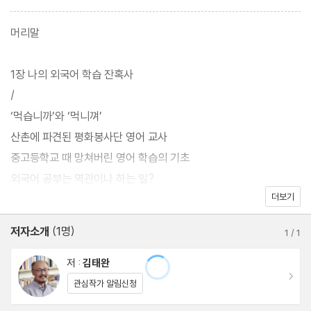
저자는 영어를 비롯한 인도-유럽어를 공부하는 특별한 비법, 동아
시아의 라틴어인 고전 한문에 입문하는 길을 소개하고, 중국어와 일
머리말
본어로 깊이 있는 독해와 번역을 하고 싶은 학습자, 교차 학습, 다국
어 학습에 관심이 많은 독자들을 위해 본인의 학습 노하우를 찬찬히
1장 나의 외국어 학습 잔혹사
풀어낸다.
/
‘먹습니까’와 ‘먹니껴’
외국어 문외한의 심경을 누구보다 잘 아는 저자는 각 외국어의 구조
산촌에 파견된 평화봉사단 영어 교사
를 깨치는 순간부터 심화 학습 과정, 모든 외국어에 해당하는 보편적
중고등학교 때 망쳐버린 영어 학습의 기초
인 공부법을 상세히 기술하는 등 외국어 학습자를 위한 조언을 아끼
외국어 공부는 역관이나 하는 일?
지 않는다.
더보기
조선의 중국어 학습 교재 『노걸대』 『박통사』
홍대용의 실전 중국어
저자소개
(1명)
1
/
1
외국어를 배워서 어디에 쓸 것인가
기초 부실이 오히려 다행?
저 :
김태완
이동
데칸쇼와 독일어
관심작가 알림신청
동양학에 대한 관심과 한문 공부