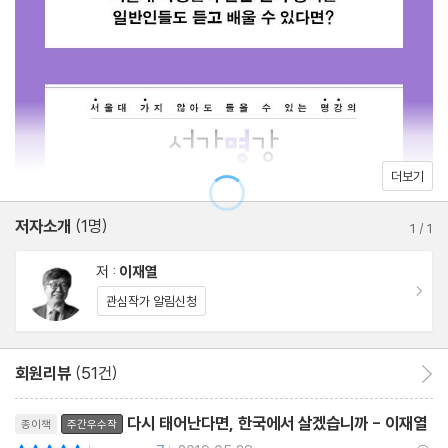
들 세대는 아버지보다 나아진 사회를 경험했고, 또 그 자식 세대는
아무리 달려도 제자리인 지금 한국의 청년들
자신보다 더 개선된 사회에서 살 것이라 기대했다. 이는 지속적인 경
Q/A 묻고 답하기
제성장 때문에 가능한 일이었다. 그런데 외환위기는 그런 기대가 틀
렸다는 것을 집단으로 체험하게 했다. (…) 에코 세대는 이처럼 사회
3부 갈등은 성숙한 사회를 위한 자원이다
적 분위기가 바뀐 다음에 사회에 진출한 세대다. 당연히 과도한 위험
대형재난이 드러낸 한국의 민낯
회피 경향을 보일 수밖에 없다.
대구지하철 사고와 세월호 사고
더보기
불신의 나라, 우리는 하나가 될 수 있을까
【1부 우리는 왜 ‘불신, 불만, 불안’ 3불 사회가 되었는가 : 40-42
저자소개
(1명)
Q/A 묻고 답하기
1
/
1
쪽】
저 :
이재열
4부 존경받는 기업, 살고 싶은 나라! 새로운 대한민국을 그리다
이동
관심작가 알림신청
해답은 ‘사회의 품격’이다
부유한 한국에서 불행한 한국인
사회적으로 중산층에 대한 비현실적 기준이 광범하게 받아들여졌
회원리뷰
(51건)
회원리뷰 이동
경쟁에서 ‘공존’으로, 성장에서 ’가치‘로
다. 예컨대 2013년 조사에서 “우리나라에서 ‘중산층’이라고 불리려
리뷰제목
Q/A 묻고 답하기
다시 태어난다면, 한국에서 살겠습니까 - 이재열
종이책
주간우수작
면 얼마나 벌어야 한다고 생각하십니까”라는 질문에 평균 월급 56
평점10점