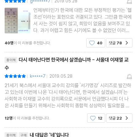
g*******7
2019.05.28
|
|
7만 원, 연봉 7000만 원이라고 답했는데, 통계청 조사 결과 이 정
나가는 글 갈등이 없는 사회는 생동력이 없다
언제부터인가 한국에 대한 모든 부정적인 평가는 '헬
도 소득은 상위 6.5퍼센트에 해당하는 금액이었다. (…) 중산층의
주석
조선'이라는 표현으로 귀결되고 있다. 그만큼 한국에
기준이 이와 같이 높게 매겨져 있으니까 당연히 자신이 중산층이라
서 사는 것이 쉽지 않고, 희망이 없음을 보여주고 있
다. 과거 어렵고 힘든 시기에도 볼 수 없었던 이러한
고 생각하는 이들이 적은 것이다. 그런데 도대체 이 기준은 어디에서
표현이 왜 하필 이 시점에 등장한 것일까? 물질적 풍
온 것일까? 답은 바로 강남8학군이다. 강남에서 30평짜리 아파트
40명
이 이 리뷰를 추천합니다.
40
댓글
78
공감
요에도 불구하고 자살률이 자살률이 급증하고 행복
에 사는 사람을 모델로 자신과 비교해온 국민이 모두 자학적인 상대
감은 폭락했으며, 성공적인 민주화에도 불구하고 정
리뷰제목
치에대한 냉소가 심
적 박탈감에 시달리는 것이다.
다시 태어난다면 한국에서 살겠습니까 - 서울대 이재열 교
종이책
수
k*****7
2019.05.28
평점10점
【2부 당신은 중산층인가, 서민인가 : 141-142쪽】
|
|
21세기 북스에서 서울대 교수의 강의를 '서가명강' 시리즈로 발간하
고 있는데 이번에 나온 '다시 태어난다면, 한국에서 살겠습니까'는
사회학과 이재열 교수의 강의록으로 서문에서 언급했다시피 더 나
은 사회를 만들기 위해서는 사회학의 종합적 상상력이 필요함을 느
끼게 해준다.한 개인의 행복이나 아픔이 내면의 문제만이 아니라 이
앞서 살펴본 스위스치즈 모델처럼 여러 겹의 안전장치들 중 한 겹만
12명
이 이 리뷰를 추천합니다.
12
댓글
22
공감
사회를 구성하는 구조와 밀접히 관련되어 있다는
이라도 제대로 작동했다면 대구지하철 사건과 같은 극단적인 피해
리뷰제목
까지는 일어나지 않았을 것이라고 모두 안타까워했는데, 그로부터
내 대답은 '네'입니다
종이책
구매