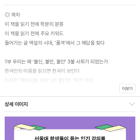
기’라고 느낀다. 행복감은 떨어지고, 자살률은 세계 최고다. 국민이
대통령을 직접 뽑는 민주화를 이룬지 30년이 넘었는데, 정작 투표
◎ 목차
장에 가는 유권자는 줄었다. 촛불혁명을 이루었다는데, 시민의 정치
이 책을 읽기 전에 학문의 분류
효능감은 바닥이다. 풍요의 역설이자 민주화의 역설이다.
이 책을 읽기 전에 주요 키워드
어디에 문제가 있을까? 경제를 더 성장시키면 해결될까? 아니면 민
들어가는 글 역설의 시대, ‘품격’에서 그 해답을 찾다
주화가 부족해서인가? 그러나 문제는 고용 없는 성장, 참여 없는 민
주주의라는 데 있다. 이런 역설 사회의 해답을 ‘사회의 품격’에서 찾
1부 우리는 왜 ‘불신, 불만, 불안’ 3불 사회가 되었는가
아보았다. 그것이 경제의 토대이자 민주주의의 토대이기 때문이다.
한국인의 마음을 읽으면 한국이 보인다
허무한 ‘베이비붐 세대’ VS 불안한 ‘에코 세대’
【들어가는 글 : 11-12쪽】
더보기
‘아픈’ 대한민국을 어떻게 치유할 수 있을까
Q/A 묻고 답하기
상세 이미지
상세 이미지 보이기/감추기
2부 당신은 중산층인가, 서민인가
외환위기 전까지 한국인은 늘 어제보다 나은 오늘을 경험했고, 오늘
‘하면 된다’의 신화, 한국형 성공의 기원
보다 나은 내일을 기대했으며, 그 기대가 충족되는 삶을 살았다. 아
한강의 기적은 어떻게 가능했는가