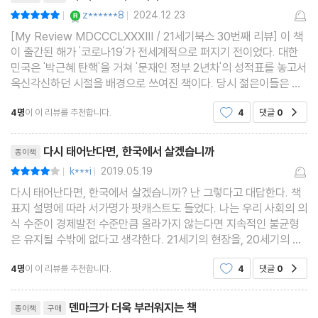
20년 후에 똑같은 사건이 벌어진 것이다.
YES마니아 : 로얄
z******8
2024.12.23
평점10점
|
|
예고된 참사였던 세월호 사건 또한 여러 단계의 안전장치가 모두 무
[My Review MDCCCLXXXIII / 21세기북스 30번째 리뷰] 이 책
력화된 결과였다. 즉 세월호 사건은 예외적인 한 번의 재난이 아니라
이 출간된 해가 '코로나19'가 전세계적으로 퍼지기 전이었다. 대한
민국은 '박근혜 탄핵'을 거쳐 '문재인 정부 2년차'의 성적표를 놓고서
그 사건을 구성하는 여러 요소들, 갑판 위의 노동력 관리, 해운회사
옥신각신하던 시절을 배경으로 쓰여진 책이다. 당시 젊은이들은 불
의 운영과 조직문화, 연안해운을 둘러싼 규제기관의 역할, 정부의 정
신, 불만, 불안이라는 '3불 사회'속에서 일할 의욕을 잃고 깊은 시름
4명
이 이 리뷰를 추천합니다.
4
댓글
0
공감
에 빠져 허우적거리고 더불어 대한민국의 성장동력이
책 등에 이르기까지 다양한 수준의 시스템적 요소들이 결합해서 만
들어진 종합 결과물이었다.
리뷰제목
다시 태어난다면, 한국에서 살겠습니까
종이책
k***i
2019.05.19
평점8점
|
|
【3부 갈등은 성숙한 사회를 위한 자원이다 : 186-187쪽】
다시 태어난다면, 한국에서 살겠습니까? 난 그렇다고 대답한다. 책
표지 설명에 따라 서가명가 팟캐스트도 들었다. 나는 우리 사회의 의
식 수준이 경제발전 수준만큼 올라가지 않는다면 지속적인 불균형
은 유지될 수밖에 없다고 생각한다. 21세기의 현장을, 20세기의 사
고방식으로 감당하는 것은 불가능하다. 이 관점에서 저자가 불신,
현재 우리나라에는 미래에 대한 불안이 팽배해 있고, 제도와 정부를
4명
이 이 리뷰를 추천합니다.
4
댓글
0
공감
불만, 불안이라는 3불 키워드를 통한 현상 진단에
불신하며 현실에 불만을 갖는 사람들이 많다. 청년층은 위험은 기피
리뷰제목
하려 하고 사회적 의제에 대한 참여가 소극적이며, 변화 의지가 부족
덴마크가 더욱 부러워지는 책
종이책
구매