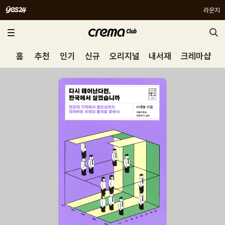
라운지
홈
추천
인기
신규
오리지널
내서재
크레마샵