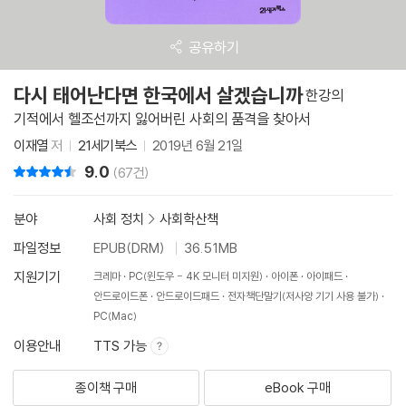
공유하기
다시 태어난다면 한국에서 살겠습니까
한강의
기적에서 헬조선까지 잃어버린 사회의 품격을 찾아서
이재열
저
21세기북스
2019년 6월 21일
9.0
리뷰 총점
(67건)
분야
사회 정치
>
사회학산책
파일정보
EPUB(DRM)
36.51MB
지원기기
크레마
PC(윈도우 - 4K 모니터 미지원)
아이폰
아이패드
안드로이드폰
안드로이드패드
전자책단말기(저사양 기기 사용 불가)
PC(Mac)
이용안내
TTS 가능
종이책 구매
eBook 구매