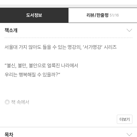
도서정보
리뷰/한줄평
51/16
책소개
책소개 보이기/감추기
서울대 가지 않아도 들을 수 있는 명강의, ‘서가명강’ 시리즈
“불신, 불만, 불안으로 얼룩진 나라에서
우리는 행복해질 수 있을까?“
◎ 책 속에서
더보기
역설의 시대다. 산업화에 성공한, 1인당 국민소득 3만 달러가 넘는
선진국이 되었지만, 정작 국민 대다수는 이 모든 업적을 ‘남의 이야
목차
목차 보이기/감추기