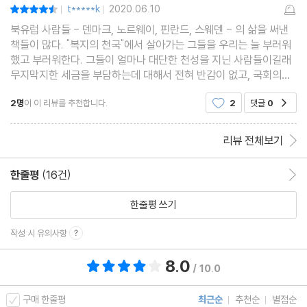
하다. 모래알처럼 흩어져 각자도생하되, 경쟁이 심하고 공동체 의식
t*****k
2020.06.10
평점9점
|
|
북유럽 사람들 - 덴마크, 노르웨이, 핀란드, 스웨덴 - 의 삶을 써낸
은 낮다 보니 이 모두가 행복감이 떨어지는 사회적 원인이 된다. 이
책들이 많다. "복지의 천국"에서 살아가는 그들을 우리는 늘 부러워
는 사회의 품격이 떨어지기 때문에 겪는 증상이다. 그렇다면 ‘좋은
했고 부러워한다. 그들이 얼마나 대단한 천성을 지닌 사람들이길래
사회’는 어떤 모습일까.
무지막지한 세금을 부담하는데 대해서 전혀 반감이 없고, 국회의원
을 비롯한 고위급들은 전혀 권위의식은 없으며, 정부에 대한 절대적
미래에 대한 희망이 넘치고, 제도에 대한 신뢰가 높고, 현실에 만족
2명
이 이 리뷰를 추천합니다.
2
댓글
0
공감
인 신뢰를 갖고 있으며, 노후에 대한 걱정없이
하며, 적극적으로 위험을 감수해 창업과 혁신 노력을 기울이고, 참여
를 통해 능동적 변화를 끌어내려는 공동체 의식이 높은 사회, 이런
리뷰 전체보기
사회라면 국민들의 행복감은 높아질 것이다.
한줄평
(16건)
한줄평 이동
【4부 존경받는 기업, 살고 싶은 나라! 새로운 대한민국을 그리다:
한줄평 쓰기
239-240쪽】
작성 시 유의사항
8.0
총 평점 8.0점
/ 10.0
구매 한줄평
최근순
추천순
별점순