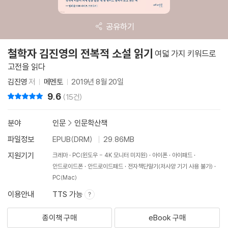
공유하기
철학자 김진영의 전복적 소설 읽기
여덟 가지 키워드로
고전을 읽다
김진영
저
메멘토
2019년 8월 20일
9.6
리뷰 총점
(15건)
분야
인문
>
인문학산책
파일정보
EPUB(DRM)
29.86MB
지원기기
크레마
PC(윈도우 - 4K 모니터 미지원)
아이폰
아이패드
안드로이드폰
안드로이드패드
전자책단말기(저사양 기기 사용 불가)
PC(Mac)
이용안내
TTS 가능
종이책 구매
eBook 구매