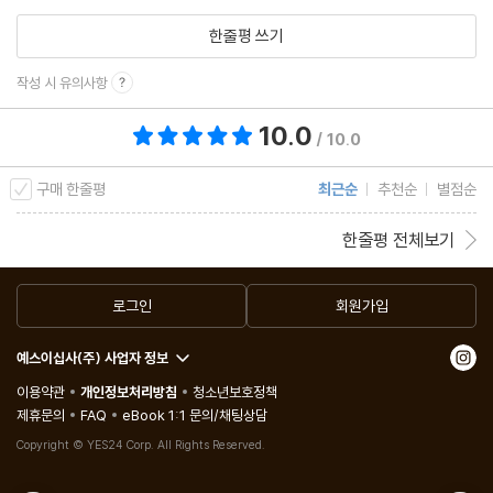
한줄평 쓰기
작성 시 유의사항
10.0
총 평점 10.0점
/ 10.0
구매 한줄평
최근순
추천순
별점순
한줄평 전체보기
로그인
회원가입
예스이십사(주) 사업자 정보
이용약관
개인정보처리방침
청소년보호정책
제휴문의
FAQ
eBook 1:1 문의/채팅상담
Copyright © YES24 Corp. All Rights Reserved.