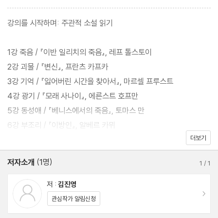
을 끝까지 세상의 제단 위에 올리려고 하는 동시에 그것을 세상으로
부터 구원해 내는”(80쪽) 작업이다. 그는 독자에게 읽히고 싶지만
강의를 시작하며: 주관적 소설 읽기
한편으로는 독자라는 그물에 걸리지 않기 위해 작가들이 숨겨놓은
메시지를 찾아 소설의 미로를 헤치고, 교훈과 전형에 갇힌 작품 설명
1강 죽음 / 『이반 일리치의 죽음』, 레프 톨스토이
을 뛰어넘어 전복적이고 독창적인 해석으로 소설을 해방시키는 능
2강 괴물 / 『변신』, 프란츠 카프카
동적 독서를 한다.
3강 기억 / 『잃어버린 시간을 찾아서』, 마르셀 프루스트
4강 광기 / 『모래 사나이』, 에른스트 호프만
선생은 이 책에서 죽음, 괴물, 기억, 광기, 동성애, 부조리, 고독, 정
5강 동성애 / 『베니스에서의 죽음』, 토마스 만
치, 여덟 가지 키워드로, 톨스토이의 『이반 일리치의 죽음』, 카프카
6강 부조리 / 『이방인』, 알베르 카뮈
의 『변신』, 프루스트의 『잃어버린 시간을 찾아서』, 호프만의 『모래
더보기
7강 고독 / 『왼손잡이 여인』, 페터 한트케
사나이』, 토마스 만의 『베니스에서의 죽음』, 카뮈의 『이방인』, 한트
8강 정치 / 『칠레의 밤』, 로베르토 볼라뇨
저자소개
(1명)
케의 『왼손잡이 여인』, 볼랴뇨의 『칠레의 밤』 여덟 편의 작품을 다룬
1
/
1
다.
『철학자 김진영의 전복적 소설 읽기』 발간에 부쳐?변광배
저 :
김진영
이동
관심작가 알림신청
자의적 해석을 경계하기 위해 최근 문학 연구에서 활발한 역사와 철