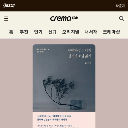
라운지
홈
추천
인기
신규
오리지널
내서재
크레마샵