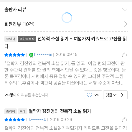
학 담론을 작품 해석에 폭넓게 적용하기도 한다. 필리프 아리에스의
출판사 리뷰
출판사 리뷰 보이기/감추기
죽음사 연구, 프로이트의 정신분석학과 ‘운하임리히(unheimlich:
낯선 친숙함, 으스스함)’ 개념, 베르그송의 무의적(無意的) 기억,
회원리뷰
(10건)
회원리뷰 이동
벤야민의 프루스트 분석과 멜랑콜리 개념, 들뢰즈와 과타리의 카프
리뷰제목
카 분석 외에도 라캉, 아도르노, 마르크스, 푸코, 바르트 등의 철학과
전복적 소설 읽기 - 여덟가지 키워드로 고전을 읽
종이책
주간우수작
다
문화 이론을 동원해 심층적인 읽기를 시도한다. 이는 작품 해석의 풍
YES마니아 : 로얄
h******m
2019.09.15
평점10점
요로움에 직결되며 선생의 문학 강의가 ‘인문학 강의의 정수’로 평가
|
|
『철학자 김진영의 전복적 소설 읽기』를 읽고 여덟 편의 고전에 관
받는 이유이기도 하다.
한 주관적 견해를 한 권의 책에서 만날 수 있다는 것은 행운이다. 물
론 독후감이나 서평에서 종종 접할 순 있지만, 그러한 주관적 느낌
위주의 독후감이나 객관적 공감을 이끌어내는 서평 수준이 아닌 우
리가 지금까지 알고 있었던 작품에 대한 해설이나 평가를 완전히 뒤
23명
이 이 리뷰를 추천합니다.
23
댓글
21
공감
엎는 전복적 수준에서의 해석과 비평을 접한
리뷰제목
철학자 김진영의 전복적 소설 읽기
종이책
구매
k******4
2019.09.29
평점10점
|
|
철학자 김진영의 전복적 소설읽기여덟가지 키워드로 고전을 읽다김