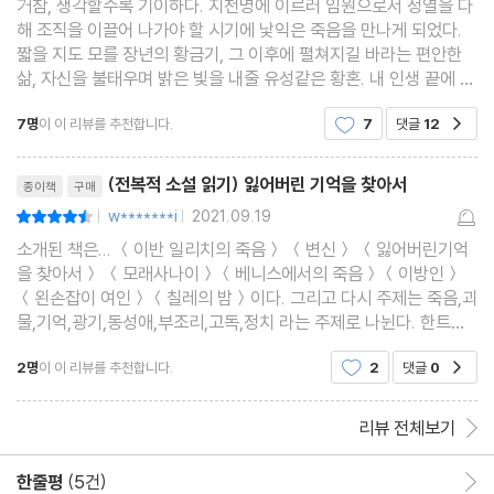
거참, 생각할수록 기이하다. 지천명에 이르러 임원으로서 정열을 다
해 조직을 이끌어 나가야 할 시기에 낯익은 죽음을 만나게 되었다.
짧을 지도 모를 장년의 황금기, 그 이후에 펼쳐지길 바라는 편안한
삶, 자신을 불태우며 밝은 빛을 내줄 유성같은 황혼. 내 인생 끝에 놓
은 최종 목적지를 향하여 힘차게 달려가고 있는 지금, 문득 뒤돌아서
7명
이 이 리뷰를 추천합니다.
7
댓글
12
공감
서 희미하게 빛바랜 고교시절로 소환된 것
리뷰제목
(전복적 소설 읽기) 잃어버린 기억을 찾아서
종이책
구매
w*******i
2021.09.19
평점9점
|
|
소개된 책은... ＜이반 일리치의 죽음＞ ＜변신＞ ＜잃어버린기억
을 찾아서＞ ＜모래사나이＞＜베니스에서의 죽음＞＜이방인＞
＜왼손잡이 여인＞＜칠레의 밤＞이다. 그리고 다시 주제는 죽음,괴
물,기억,광기,동성애,부조리,고독,정치 라는 주제로 나뉜다. 한트케
와 볼라뇨 책을 읽지 않았다. 나머지 책들은 모두 인상적으로 읽었던
2명
이 이 리뷰를 추천합니다.
2
댓글
0
공감
책이다. 가장 호기심을 가졌던 '변신'에서 저자와 비슷
리뷰 전체보기
한줄평
(5건)
한줄평 이동