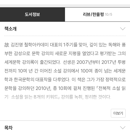
도서정보
리뷰/한줄평
10/5
책소개
책소개 보이기/감추기
故 김진영 철학아카데미 대표의 1주기를 맞아, 깊이 있는 독해와 풍
부한 감성으로 문학 강의의 새로운 지평을 열었다고 평가받는 그의
세계문학 강의록이 출간되었다. 선생은 2007년부터 2017년 투병
전까지 10여 년 간 이어진 소설 강의에서 100여 종이 넘는 세계문
학과 한국문학의 대표작을 다루었다. 이 책은 그가 가장 정력적으로
문학을 강의하던 2010년, 총 10회에 걸쳐 진행된 「전복적 소설 읽
기: 소설을 읽는 8개의 키워드」 강의를 녹취, 정리한 것이다.
더보기
작가의 ‘피’로 쓰였다고 해도 과언이 아닌 세계문학의 대표작들을 어
떻게 읽어야 할까? 김진영 선생에게 소설 읽기는 “숨으려고 하는 글
목차
목차 보이기/감추기