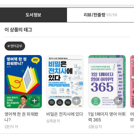
도서정보
리뷰/한줄평
55/59
이 상품의 태그
#영어공부
영어책 한 권 외워봤
비밀은 전치사에 있다
1일 1페이지 영어 어휘
어
니?
력 365
부
심재경 저
러
김민식 저
김동섭 저
시
공