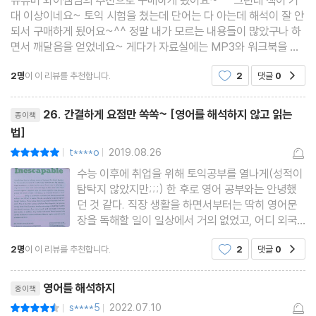
Pattern 40 단순한 비교 대상이 보이면 해석이 필요 없다 92
대 이상이네요~ 토익 시험을 쳤는데 단어는 다 아는데 해석이 잘 안
Review 01~40 94
되서 구매하게 됬어요~^^ 정말 내가 모르는 내용들이 많았구나 하
면서 깨달음을 얻었네요~ 게다가 자료실에는 MP3와 워크북을 다
운로드 할 수 있어요~^^보너스~ 정말 많은 도움을 받았네요~ 추
Pattern 41 나란히 쓴 전치사를 알면 해석이 필요 없다 102
2명
이 이 리뷰를 추천합니다.
2
댓글
0
공감
천합니다~
Pattern 42 비교급을 벗어난 than을 알면 해석이 필요 없다 104
리뷰제목
Pattern 43 원칙에 어긋난 최상급을 알면 해석이 필요 없다 106
26. 간결하게 요점만 쏙쏙~ [영어를 해석하지 않고 읽는
종이책
법]
Pattern 44 한끗 차이로 달라지는 말을 알면 해석이 필요 없다 10
t****o
2019.08.26
평점10점
8
|
|
수능 이후에 취업을 위해 토익공부를 열나게(성적이
Pattern 45 과거의 일을 추측하는 법을 알면 해석이 필요 없다 11
탐탁지 않았지만;;;) 한 후로 영어 공부와는 안녕했
0
던 것 같다. 직장 생활을 하면서부터는 딱히 영어문
Pattern 46 명사절의 사라진 연결어를 찾으면 해석이 필요 없다 1
장을 독해할 일이 일상에서 거의 없었고, 어디 외국
여행이나 가야 아주 손짓발짓 단어로만 이야기하는
12
2명
이 이 리뷰를 추천합니다.
2
댓글
0
공감
영어를 쓸 뿐이라 담을 쌓고 살았다. 그랬더니 영어
Pattern 47 기대와 다른 말을 이끄는 접속사를 알면 해석이 필요
공부를 10년 이상 했던 것이 무색할 정도로 단어 뭐
리뷰제목
없다 114
문장이며 기억나는 것들
영어를 해석하지
종이책
Pattern 48 관계대명사를 닮은 as를 알면 해석이 필요 없다 116
s****5
2022.07.10
평점9점
|
|