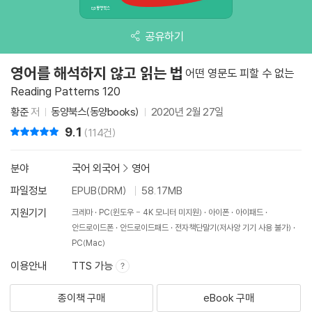
공유하기
영어를 해석하지 않고 읽는 법
어떤 영문도 피할 수 없는
Reading Patterns 120
황준
저
동양북스(동양books)
2020년 2월 27일
9.1
리뷰 총점
(114건)
분야
국어 외국어
>
영어
파일정보
EPUB(DRM)
58.17MB
지원기기
크레마
PC(윈도우 - 4K 모니터 미지원)
아이폰
아이패드
안드로이드폰
안드로이드패드
전자책단말기(저사양 기기 사용 불가)
PC(Mac)
이용안내
TTS 가능
종이책 구매
eBook 구매