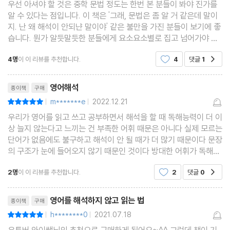
64
우선 아셔야 할 것은 중학 문법 정도는 한번 본 분들이 봐야 진가를
알 수 있다는 점입니다. 이 책은 '그래, 문법은 좀 알 거 같은데 말이
Pattern 27 우열을 가리는 표현을 알면 해석이 필요 없다 66
지. 난 왜 해석이 안되냔 말이야' 같은 불만을 가진 분들이 보기에 좋
Pattern 28 생략된 비교 표현을 알면 해석이 필요 없다 68
습니다. 뭔가 알듯말듯한 분들에게 요소요소별로 집고 넘어가야 할
내용들을 총정리해서 제시하는 책입니다. 그렇다고 기존 문법서의
Pattern 29 변화무쌍한 비교 대상을 알면 해석이 필요 없다 70
4명
이 이 리뷰를 추천합니다.
4
댓글
1
공감
내용과 전혀 다른 길을 가고 있느냐 하면
Pattern 30 같은 듯 다른 관용구를 알면 해석이 필요 없다 72
리뷰제목
Pattern 31 자유분방한 선행사를 알면 해석이 필요 없다 74
영어해석
종이책
구매
Pattern 32 선행사를 품은 what을 알면 해석이 필요 없다 76
m*******e
2022.12.21
평점10점
|
|
Pattern 33 막연한 주어를 알면 해석이 필요 없다 78
우리가 영어를 읽고 쓰고 공부하면서 해석을 할 때 독해능력이 더 이
Pattern 34 수식어구가 숨은 관계부사를 알면 해석이 필요 없다 8
상 늘지 않는다고 느끼는 건 부족한 어휘 때문은 아니다 실제 모르는
단어가 없음에도 불구하고 해석이 안 될 때가 더 많기 때문이다 문장
0
의 구조가 눈에 들어오지 않기 때문인 것이다 방대한 어휘가 독해의
Pattern 35 순차 해석하는 관계부사를 알면 해석이 필요 없다 82
토대는 분명하지만 영어 학습에서 어휘나 문법의 순위를 따지는 건
2명
이 이 리뷰를 추천합니다.
2
댓글
0
Pattern 36 사라진 주어와 be동사를 찾으면 해석이 필요 없다 84
공감
닭이냐, 달걀이냐를 묻는 것이나 다름없다
Pattern 37 닮은꼴을 나란히 잇는 말을 알면 해석이 필요 없다 86
리뷰제목
영어를 해석하지 않고 읽는 법
종이책
구매
Pattern 38 군더더기를 뺀 관계부사를 알면 해석이 필요 없다 88
h********0
2021.07.18
평점10점
|
|
Pattern 39 의지가 담긴 미래 표현을 알면 해석이 필요 없다 90
유튜버 와이쌤님의 추천으로 구매하게 됬어요~^^ 그런데 책이 기