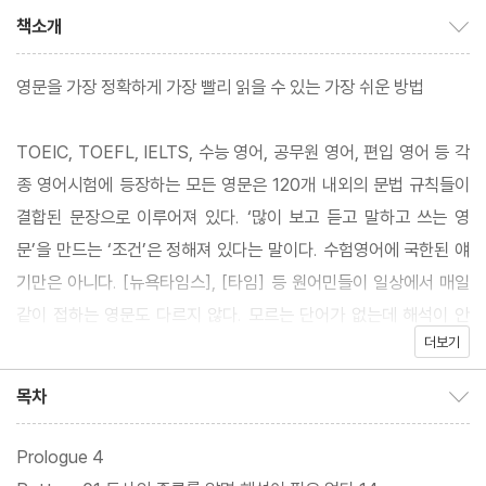
책소개
책소개 보이기/감추기
영문을 가장 정확하게 가장 빨리 읽을 수 있는 가장 쉬운 방법
TOEIC, TOEFL, IELTS, 수능 영어, 공무원 영어, 편입 영어 등 각
종 영어시험에 등장하는 모든 영문은 120개 내외의 문법 규칙들이
결합된 문장으로 이루어져 있다. ‘많이 보고 듣고 말하고 쓰는 영
문’을 만드는 ‘조건’은 정해져 있다는 말이다. 수험영어에 국한된 얘
기만은 아니다. [뉴욕타임스], [타임] 등 원어민들이 일상에서 매일
같이 접하는 영문도 다르지 않다. 모르는 단어가 없는데 해석이 안
더보기
되거나 독해력이 더 이상 늘지 않는 이유는 어휘력 때문만이 아니라
밥 먹듯 등장하는 영문 구조가 모국어처럼 체화되지 않았기 때문이
목차
목차 보이기/감추기
라는 저자의 진단에 고개가 절로 끄덕여지는 이유다.
Prologue 4
그렇다면 120개의 문법 규칙이 과연 무엇이고, 이를 어떻게 체득할