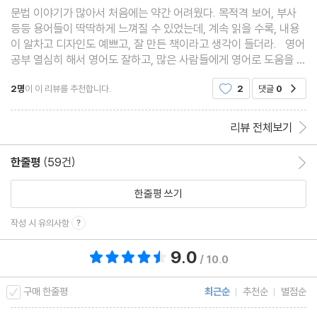
Pattern 49 to부정사의 변형을 알면 해석이 필요 없다 118
문법 이야기가 많아서 처음에는 약간 어려웠다. 목적격 보어, 부사
등등 용어들이 딱딱하게 느껴질 수 있었는데, 계속 읽을 수록, 내용
Pattern 50 생동감을 더하는 접속사를 알면 해석이 필요 없다 12
이 알차고 디자인도 예쁘고, 잘 만든 책이라고 생각이 들더라. 영어
0
공부 열심히 해서 영어도 잘하고, 많은 사람들에게 영어로 도움을 줘
Pattern 51 명사가 따르는 관계형용사를 알면 해석이 필요 없다 1
야겠다. 속지도 색이 예쁘다. 계속 반복해서 읽고, mp3 음성 자료도
2명
이 이 리뷰를 추천합니다.
2
댓글
0
공감
열심히 활용해서 완벽하게 이해할 때까
22
Pattern 52 형용사절 단서를 찾으면 해석이 필요 없다 124
리뷰 전체보기
Pattern 53 be동사를 따르는 to부정사를 알면 해석이 필요 없다
126
한줄평
(59건)
한줄평 이동
Pattern 54 동사를 결정하는 강조어를 알면 해석이 필요 없다 12
한줄평 쓰기
8
Pattern 55 주절에 얽매인 시제를 알면 해석이 필요 없다 130
작성 시 유의사항
Pattern 56 자리를 옮겨다니는 분사를 알면 해석이 필요 없다 132
9.0
총 평점 9.0점
/ 10.0
Pattern 57 미묘한 뉘앙스 차이를 알면 해석이 필요 없다 134
Pattern 58 홀로 설 수 있는 부정사를 알면 해석이 필요 없다 136
구매 한줄평
최근순
추천순
별점순
Pattern 59 자주 등장하는 동명사 관용구를 알면 해석이 필요 없