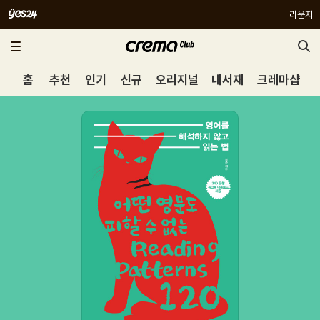
라운지
홈
추천
인기
신규
오리지널
내서재
크레마샵