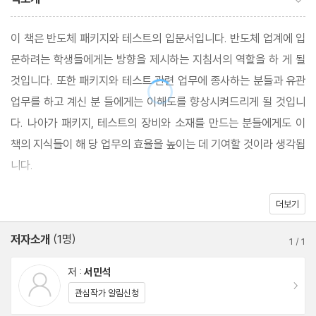
이 책은 반도체 패키지와 테스트의 입문서입니다. 반도체 업계에 입
문하려는 학생들에게는 방향을 제시하는 지침서의 역할을 하 게 될
것입니다. 또한 패키지와 테스트 관련 업무에 종사하는 분들과 유관
업무를 하고 계신 분 들에게는 이해도를 향상시켜드리게 될 것입니
다. 나아가 패키지, 테스트의 장비와 소재를 만드는 분들에게도 이
책의 지식들이 해 당 업무의 효율을 높이는 데 기여할 것이라 생각됩
니다.
더보기
제1장에서는 테스트 장비와 프로세스, 대략적인 테스트 항목에 대해
설명하였고, 제2장에서는 패키지의 정의와 역할, 기술 개발 트렌드,
저자소개
(1명)
1
/
1
기술 개발 프로세스 등을 설 명하였습니다. 제3장에서는 패키지의
종류를 분류하고, 각 종류별 특징, 장단점 등을 기술하였습니다. 제
저 :
서민석
이동
4장에서는 패키지 설계와 해석을 설명하였는데, 패키지 설계와 칩
관심작가 알림신청
설계의 차이점을 알리고, 설계 및 공정 효율을 높이기 위한 구조, 열,