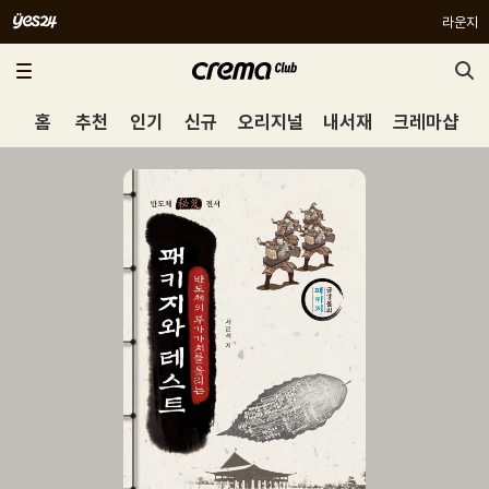
라운지
홈
추천
인기
신규
오리지널
내서재
크레마샵