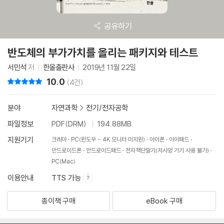
공유하기
반도체의 부가가치를 올리는 패키지와 테스트
서민석
저
한올출판사
2019년 11월 22일
10.0
리뷰 총점
(4건)
분야
자연과학
>
전기/전자공학
파일정보
PDF(DRM)
194.88MB
지원기기
크레마
PC(윈도우 - 4K 모니터 미지원)
아이폰
아이패드
안드로이드폰
안드로이드패드
전자책단말기(저사양 기기 사용 불가)
PC(Mac)
이용안내
TTS 가능
종이책 구매
eBook 구매