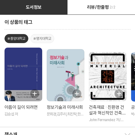
도서정보
리뷰/한줄평
2/2
이 상품의 태그
#중앙대학교
#명지대학교
아픔이 길이 되려면
정보기술과 미래사회
건축재료 : 친환경 건
공
설과 혁신적인 건축물
김승섭 저
문희경,김주리,최진탁,한성
박
을 위한 최신재료
국 공저
John Fernandez 저/박
우열,박정란,안성훈,주진형
공역
책소개
책소개 보이기/감추기