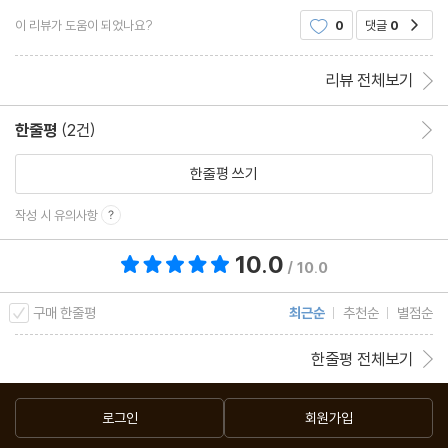
삼성과 하이닉스가 앞서 나가고 있지만 점점 패키징의 중요성이 강
이 리뷰가 도움이 되었나요?
0
댓글
0
공감
조되어지고 있다.국내 업체들도 소재와 부품 설계 등의
리뷰 전체보기
한줄평
(2건)
한줄평 이동
한줄평 쓰기
작성 시 유의사항
10.0
총 평점 10.0점
/ 10.0
구매 한줄평
최근순
추천순
별점순
한줄평 전체보기
로그인
회원가입