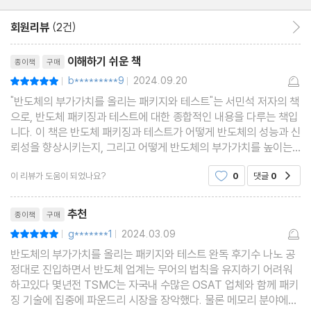
전기 해석 내용과 과정 을 소개하였습니다. 제5장은 패키지 공정을
회원리뷰
(2건)
회원리뷰 이동
설명하는 장인데, 종류별 공정 순서와 각 공정들의 진행방 법과 의미
리뷰제목
를 소개하였습니다. 제6장에서는 패키지 공정 진행을 위해서 사용
이해하기 쉬운 책
종이책
구매
되는 재료들을 소개하였고, 제7장에서는 품질과 신뢰성의 의미 및
b*********9
2024.09.20
평점10점
|
|
신뢰성 평가 항목들의 진행 방법과 목적을 설명하였습니다.
"반도체의 부가가치를 올리는 패키지와 테스트"는 서민석 저자의 책
으로, 반도체 패키징과 테스트에 대한 종합적인 내용을 다루는 책입
니다. 이 책은 반도체 패키징과 테스트가 어떻게 반도체의 성능과 신
뢰성을 향상시키는지, 그리고 어떻게 반도체의 부가가치를 높이는
지에 대해 다룹니다. 이 책은 반도체 패키징과 테스트에 대한 기초
이 리뷰가 도움이 되었나요?
0
댓글
0
공감
개념부터 최신 기술 동향까지 다양한 주제를 다루
리뷰제목
추천
종이책
구매
g*******1
2024.03.09
평점10점
|
|
반도체의 부가가치를 올리는 패키지와 테스트 완독 후기수 나노 공
정대로 진입하면서 반도체 업계는 무어의 법칙을 유지하기 어려워
하고있다 몇년전 TSMC는 자국내 수많은 OSAT 업체와 함께 패키
징 기술에 집중에 파운드리 시장을 장악했다. 물론 메모리 분야에선