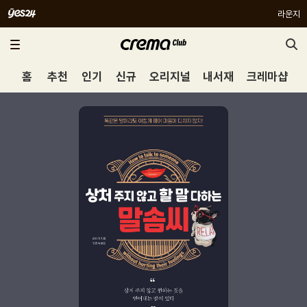
라운지
홈
추천
인기
신규
오리지널
내서재
크레마샵