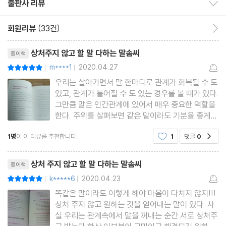
출판사 리뷰
출판사 리뷰 보이기/감추기
잔소리는 관계를 망친다
누군가가 꼴 보기 싫다면 그 사람도 마찬가지다
회원리뷰
(33건)
회원리뷰 이동
상대의 입장에서 먼저 생각하자
리뷰제목
상처주지 않고 할 말 다하는 말솜씨
종이책
자기 비하는 그만! 자신감을 갖자
m****1
2020.04.27
평점10점
|
|
우리는 살아가면서 말 한마디로 관계가 회복될 수 도
2부 상처 주지 않고 할 말 다하는 말솜씨
있고, 관계가 틀어질 수 도 있는 경우를 볼 때가 있다.
그만큼 말은 인간관계에 있어서 매우 중요한 역할을
한다. 주위를 살펴보면 같은 말이라도 기분을 좋게
1장 거절할 때 오히려 듣기 좋게 말하는 법
하는 사람이 있고 기분을 나쁘게 만드는 사람이 있
거절은 왜 어렵고 힘들까?
1명
이 이 리뷰를 추천합니다.
1
댓글
0
공감
다. 이 책을 통해서 다른 사람에게 상처를 주지 않고
대충 받아들이는 것도 상처다
잘 말 할 수 있는 말솜씨를 배우고 싶었다.책의 저자
리뷰제목
는 정신과 의사
태도보다 중요한 ‘NO’라고 말하는 기술
상처 주지 않고 할 말 다하는 말솜씨
종이책
고백을 거절할 때는 ‘정’과 ‘도리’를 설명하자
k*****6
2020.04.23
평점10점
|
|
난처한 부탁은 확실히 거절하고 방향을 알려주자
똑같은 말이라도 이렇게 해야 마음이 다치지 않지!!!
상처 주지 않고 원하는 것을 얻어내는 말이 있다 사
상처 주지 않으려면 먼저 공감하자
실 우리는 관계속에서 말을 꺼내는 순간 서로 상처주