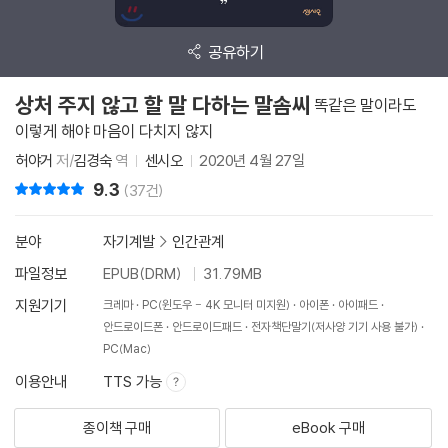
공유하기
상처 주지 않고 할 말 다하는 말솜씨
똑같은 말이라도
이렇게 해야 마음이 다치지 않지
허야거
저/
김경숙
역
센시오
2020년 4월 27일
9.3
리뷰 총점
(37건)
분야
자기계발
>
인간관계
파일정보
EPUB(DRM)
31.79MB
지원기기
크레마
PC(윈도우 - 4K 모니터 미지원)
아이폰
아이패드
안드로이드폰
안드로이드패드
전자책단말기(저사양 기기 사용 불가)
PC(Mac)
이용안내
TTS 가능
종이책 구매
eBook 구매