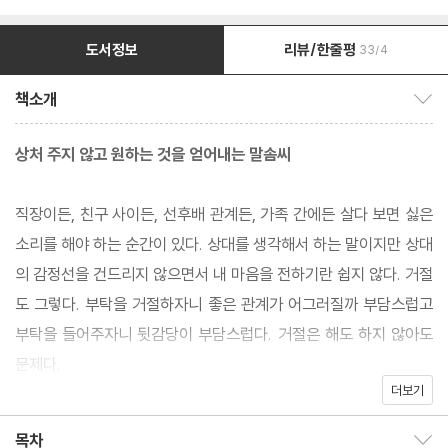
도서정보
리뷰/한줄평
33/4
책소개
책소개 보이기/감추기
상처 주지 않고 원하는 것을 얻어내는 말솜씨
직장이든, 친구 사이든, 선후배 관계든, 가족 간에든 살다 보면 싫은
소리를 해야 하는 순간이 있다. 상대를 생각해서 하는 말이지만 상대
의 감정선을 건드리지 않으면서 내 마음을 전하기란 쉽지 않다. 거절
도 그렇다. 부탁을 거절하자니 좋은 관계가 어그러질까 부담스럽고
부탁을 들어주자니 뒷감당이 부담스럽다. 거절은 해도 하지 않아도
문제다.
더보기
상대에게 상처 주지 않으면서도 원하는 것을 얻어내는 말이 있다. 같
목차
목차 보이기/감추기