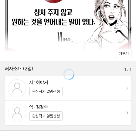
그리고 거절할 때는 오히려 상대방이 듣기 좋게 말하는 것이 좋다고
조언한다. “브리핑 정말 잘 들었습니다. 멋진 제안이라고 생각합니
2장 듣는 사람에게 독이 되는 말
다. 그런데 제가 완전히 수락하기에는 조금 어려운 부분이 있네요.”
비주얼 시대, 말에도 ‘비주얼’이 있다
이렇게 우호적인 말을 먼저 보인 다음 거절 의사를 밝히면, 상대 입
상대가 실수했을 때 “틀렸어”라고 면박 주지 말자
장에서 거절당하는 느낌을 완화할 수 있다.
퉁명한 말투는 상대에게 큰 상처를 준다
느리다고 “바보 같다”며 자존심 해치지 말자
더보기
원하는 것을 얻어야 하는 상황에서, 어떤 말을 하는가에 따라 다른
힘든 상대에게 “너 이럴 줄 알았다”면서 뒷북치지 말자
결과가 나올 수 있다. 좋은 말이 있다면 굳이 상처를 주는 말을 할 필
저자소개
(2명)
흘려듣거나 대꾸가 없다면 ‘내가 우습나요?’로 들린다
1
/
1
요는 없다. 책에는 비판과 거절 상황 이외에도 사과할 때, 칭찬할 때,
상대에 따라 화법에 다양한 변화를 주자
저 :
허야거
제안할 때, 중재할 때, 설득할 때 등 다양한 상황에서 상대에게 상처
이동
관심작가 알림신청
주지 않으면서도 원하는 것을 얻어내는 적절한 말을 솜씨 있게 담아
3장 나쁜 감정을 다독이는 말
냈다.
가까운 사람일수록 더 많이 상처 받는다
역 :
김경숙
이동
당신은 성질 더러운 사람이 절대 아니다
관심작가 알림신청
왜 엉뚱한 사람에게 화풀이를 할까?
까칠함이 복을 날린다