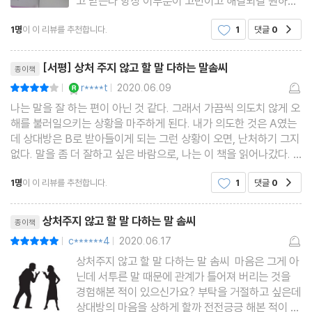
고 받는다 항상 이부분이 고민이고 해결되길 원하지
만 참 힘든 부분인데 "말솜씨"를 키우면 상처주지 않
2장 잘못 ‘행동’했다고 잘못 ‘말’하지 마라
1명
이 이 리뷰를 추천합니다.
1
댓글
0
공감
고,미움받지않고 원하는 것을 얻을 수 있다는 글귀에
누구나 듣기 좋은 말을 좋아한다
무조건 도움 받고져 책을 읽게 된다 저자는 정신과
리뷰제목
서두르지 말고 상황을 확실히 파악하자
의사이자 스피치
[서평] 상처 주지 않고 할 말 다하는 말솜씨
종이책
샌드위치 전략 : 칭찬, 비판, 또다시 칭찬
YES마니아 : 로얄
r****t
2020.06.09
평점8점
|
|
힘든 사람 앞에서 잘난 체하지 말자
나는 말을 잘 하는 편이 아닌 것 같다. 그래서 가끔씩 의도치 않게 오
자존심에 상처 주지 않고 잘못을 바로잡자
해를 불러일으키는 상황을 마주하게 된다. 내가 의도한 것은 A였는
데 상대방은 B로 받아들이게 되는 그런 상황이 오면, 난처하기 그지
극단적으로 말하지 말자
없다. 말을 좀 더 잘하고 싶은 바람으로, 나는 이 책을 읽어나갔다.
비판의 중복은 N번의 상처가 된다
저자는 정신과 의사이자 스피치 훈련 전문가로서 다양한 경우의 사
1명
이 이 리뷰를 추천합니다.
1
댓글
0
공감
례를 들어가면서 말솜씨를 키우는 방법에
3장 돌부처 마음도 녹이는 제안 솜씨 6가지
리뷰제목
상처주지 않고 할 말 다하는 말 솜씨
종이책
‘밀어붙이기’와 ‘리드하기’는 다르다
c******4
2020.06.17
평점10점
|
|
상대의 눈높이에 맞춰서 대화하자
상처주지 않고 할 말 다하는 말 솜씨 마음은 그게 아
내 의견을 말하기 전에 상대의 생각을 먼저 인정하자
닌데 서투른 말 때문에 관계가 틀어져 버리는 것을
‘양면 제시’와 ‘단면 제시’를 융통성 있게 활용하자
경험해본 적이 있으신가요? 부탁을 거절하고 싶은데
상대방의 마음을 상하게 할까 전전긍긍 해본 적이 있
다른 사람의 입을 빌려 내 생각을 말하자