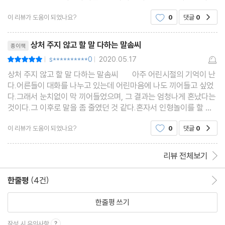
으신가요? 누구와도 대화를 즐겁게 잘 이끌어나가는
상사에게 제안할 때는 상황을 살피자
이 리뷰가 도움이 되었나요?
0
댓글
0
공감
사람이 부러웠던 적이 있으신가요? 그렇다면 「상처
주지 않고 할말 다하는 말솜씨」를 한 번 읽어보시기
리뷰제목
를 추천드리고 싶습
3부 원하는 것을 얻어내는 말솜씨
상처 주지 않고 할 말 다하는 말솜씨
종이책
s**********0
2020.05.17
평점10점
|
|
1장 적당히 거리를 두면 더 효과적인 말
상처 주지 않고 할 말 다하는 말솜씨 아주 어린시절의 기억이 난
다.어른들이 대화를 나누고 있는데 어린마음에 나도 끼어들고 싶었
원망받는 열성 중재 VS 원만한 화해 중재
다.그래서 눈치없이 막 끼어들었으며, 그 결과는 엄청나게 혼났다는
난처할 때 나서서 상황을 수습하자
것이다.그 이후로 말을 좀 줄였던 것 같다.혼자서 인형놀이를 할 때
설득할 땐 서로의 이익에서 출발하자
마음껏 이야기를 했던 기억이 난다.그리고 자라면서 점점 침묵에 대
이 리뷰가 도움이 되었나요?
0
댓글
0
공감
해 관심을 갖게 되었고침묵하다보니
상대의 사고 맥락에 따라 설득하자
화제가 민감할수록 단정 짓는 말은 피하자
리뷰 전체보기
에두른 말로 상대를 반성하게 만들자
화제를 돌려서 갈등과 충돌을 없애자
한줄평
(4건)
한줄평 이동
때로는 선의의 거짓말이 필요하다
한줄평 쓰기
2장 누구와도 막힘 없이 소통하게 하는 소통 솜씨 8가지
작성 시 유의사항