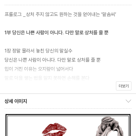
은 말이라도 미움받지 않고 내 마음을 담아내는 말이 있다. 신간 『상
처 주지 않고 할 말 다 하는 말솜씨』는 이런 말을 하는 방법을 담은
프롤로그 _상처 주지 않고도 원하는 것을 얻어내는 ‘말솜씨’
책이다.
1부 당신은 나쁜 사람이 아니다. 다만 말로 상처를 줄 뿐
정신과 전문의이자 스피치 전문가인 저자는 먼저, 싫은 소리를 할 때
샌드위치 전략을 쓰라고 말한다. 미국의 유명한 사업가 메리 캐이 애
1장 정말 몰라서 놓친 당신의 말실수
쉬Mary Kay Ash가 상대방을 비판할 때 반드시 이렇게 말했다고
당신은 나쁜 사람이 아니다. 다만 말로 상처를 줄 뿐
해서 유명해진 방법이다.
입이 거친 이유는 오지랖이 넓어서다
말로 덕을 쌓는 법을 알지 못하면 손해를 본다
“저는 상대를 비판할 때는 반드시 그의 장점을 먼저 말합니다. 그리
더보기
끊어진 친구 목록엔 이유가 있다
고 필요한 비판을 한 다음에 다시 장점을 말합니다. 이것이 제가 고
때에 어긋난 말버릇을 조심하자
상세 이미지
수해온 샌드위치 전략입니다. 두 개의 칭찬 사이에 작은 비판 하나를
상세 이미지 보이기/감추기
나쁜 말뿐만 아니라 쓸데없는 말도 상처를 준다
끼워 넣는 것이지요.” 이렇게 하면 상대는 대부분 적의 없이 비판을
‘달변’과 ‘억지’는 어떻게 다를까?
받아들일 수 있게 된다.
칭찬도 칭찬 나름, 과한 칭찬은 귀에 거슬린다
지나친 자랑은 나쁜 이미지만 쌓는다