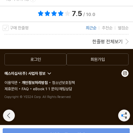
말로만 사람을 사귈 순 없다
7.5
총 평점 7.5점
/ 10.0
상대의 약한 부분을 파악하자
눈빛으로 마음을 읽자
구매 한줄평
최근순
추천순
별점순
진정한 미소로 설득하자
한줄평 전체보기
목소리로 감정 변화를 읽자
손동작은 생각을 표현한다
로그인
회원가입
안전한 거리와 불안한 거리
적절한 시기에 입을 다물자
예스이십사(주) 사업자 정보
이용약관
개인정보처리방침
청소년보호정책
3장 분위기를 부드럽게 만드는 농담 솜씨 5가지
제휴문의
FAQ
eBook 1:1 문의/채팅상담
농담은 타이밍이 중요하다
Copyright © YES24 Corp. All Rights Reserved.
나를 농담 소재로 삼자
엉뚱한 동문서답으로 분위기를 바꾸자
독창적 사고는 또 다른 길을 열어준다
상대에 따라 말의 정도를 지키자