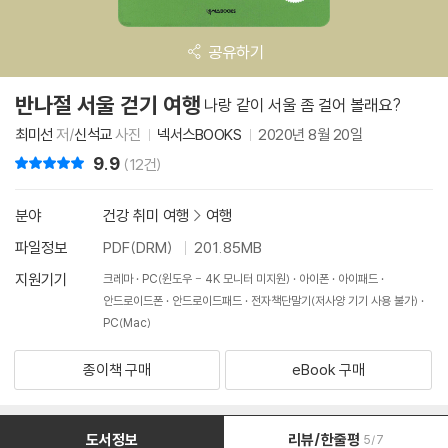
공유하기
반나절 서울 걷기 여행
나랑 같이 서울 좀 걸어 볼래요?
최미선
저/
신석교
사진
넥서스BOOKS
2020년 8월 20일
9.9
리뷰 총점
(12건)
분야
건강 취미 여행
>
여행
파일정보
PDF(DRM)
201.85MB
지원기기
크레마
PC(윈도우 - 4K 모니터 미지원)
아이폰
아이패드
안드로이드폰
안드로이드패드
전자책단말기(저사양 기기 사용 불가)
PC(Mac)
종이책 구매
eBook 구매
도서정보
리뷰/한줄평
5/7