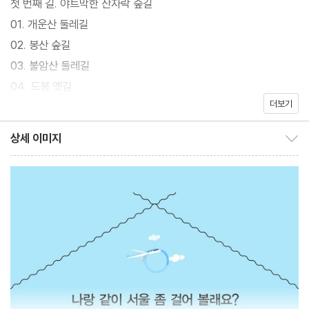
첫 번째 길. 야트막한 산자락 숲길
시 아기자기한 볼거리가 많고 가로수가 울창해 차분히 걷기에 참 좋
01. 개운산 둘레길
다. 마음이 동하면 망설이지 말고 훌쩍 떠나 보자.
02. 봉산 숲길
03. 불암산 둘레길
04. 도봉 옛길
더보기
05. 북악하늘길
06. 안산 봉원사길
상세 이미지
상세 이미지 보이기/감추기
07. 무악동길
08. 안산 자락길
09. 서달산 숲길-현충원길
10. 우장산 숲길
두 번째 길. 도시와 숲을 잇는 공원 & 숲길
11. 북서울 꿈의숲길
12. 서리풀공원길