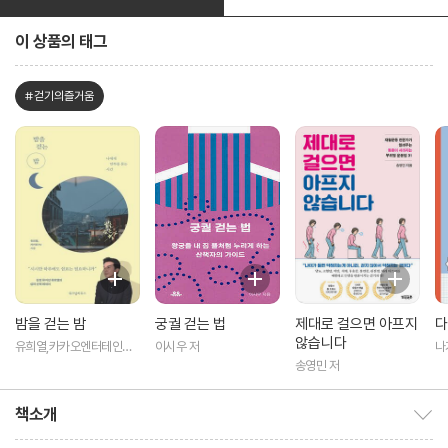
이 상품의 태그
#걷기의즐거움
밤을 걷는 밤
궁궐 걷는 법
제대로 걸으면 아프지
다
않습니다
유희열,카카오엔터테인먼
이시우 저
나
트 공저 저
역
송영민 저
책소개
책소개 보이기/감추기