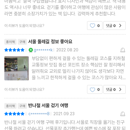
마음먹고 결국 구입했습니다.표지 디자인과 색감이 예쁘고. 책 내용
26. 청계천길
도 역시나 너무 좋네요. 걷기를 좋아하고 여행에 관심이 많은 사람이
27. 선유도-한강시민공원길
라면 충분히 소장가치가 있는 책 입니다. 강력하게 추천합니다.
28. 서래섬-국립중앙박물관길
이 리뷰가 도움이 되었나요?
0
댓글
0
공감
29. 여의도생태순환길
리뷰제목
30. 정릉천길
서울 둘레길 정보 좋아요
종이책
구매
YES마니아 : 로얄
g*******k
2022.08.20
평점10점
|
|
네 번째 길. 재미있는 골목길
부담없이 편하게 걸을 수 있는 둘레길 코스를 지하철
31. 서촌-수성동 계곡길
교통정보 맛집 동선 포인트 장소 핵심만 잘 정리해서
알려줘요 교외로 멀리 나가지 않아도 생각보다 자연
32. 북촌 8경길
을 느끼고 한적하게 걸을 수 있는 코스가 많아요 자
33. 이화마을 예술골목길
료사진이 많아 분위기를 예상하고 장소를 정할 수 있
34. 이태원 경리단길
이 리뷰가 도움이 되었나요?
0
댓글
0
공감
어요 등산처럼 체력을 많이 소모하거나 부담스럽지
않은 코스를 안내해줍니다 책크기가 핸드백에 쏙 들
35. 이태원 중앙성원길
리뷰제목
어가는 크기라 휴대
반나절 서울 걷기 여행
종이책
구매
36. 홍제동 개미마을-인왕산 길
c********8
2021.09.23
평점10점
|
|
37. 성북동길
반나절 서울 걷기 여행 구매 후기입니다.서울로 직장을 옮기는 친구
38. 삼선동 장수마을길
선물 하려고 샀습니다. 선물포장 추가했는데 예쁜 박스에 잘 포장 되