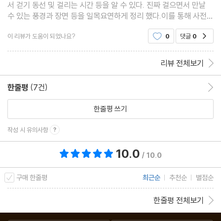
서 걷기 동선 및 걸리는 시간 등을 알 수 있다. 진짜 걸으면서 만날
수 있는 풍경과 장면 등을 일목요연하게 정리 했다.이를 통해 사전에
느껴야 하고 보아야 할 것들이 무엇인지 알게 되었다. 각 이정표를
이 리뷰가 도움이 되었나요?
0
댓글
0
공감
사이의 거리를 표시하고, 배경 설명은 물론 지도
리뷰 전체보기
한줄평
(7건)
한줄평 이동
한줄평 쓰기
작성 시 유의사항
10.0
총 평점 10.0점
/ 10.0
구매 한줄평
최근순
추천순
별점순
한줄평 전체보기