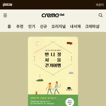
라운지
홈
추천
인기
신규
오리지널
내서재
크레마샵