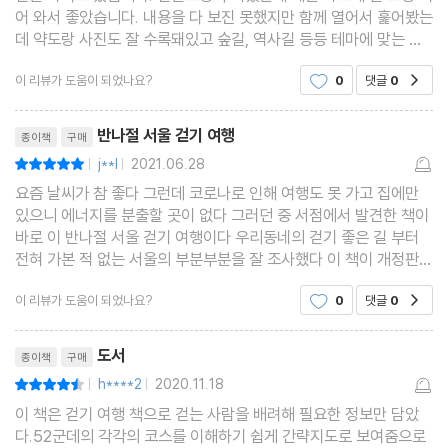
39. 와우산-홍대골목길
어 와서 좋았습니다. 내용을 다 보진 못했지만 함께 열어서 훑어봤는
데 약도랑 사진도 잘 수록돼있고 숲길, 역사길 등등 테마에 맞는 걷
기 여행을 할 수 있을 것 같아요. 저처럼 간단한 선물하실 분께 나쁘
다섯 번째 길. 걸으며 배우는 역사문화길
이 리뷰가 도움이 되었나요?
0
댓글
0
공감
지 않은 선택일 것 같습니다.
40. 종로 문화적 갯벌길
리뷰제목
41. 교남동 역사문화길
반나절 서울 걷기 여행
종이책
구매
42. 부암동 생태문화 탐방길
j**l
2021.06.28
평점10점
|
|
43. 삼청동-북악산 서울성곽길
요즘 날씨가 참 좋다 그런데 코로나로 인해 여행도 못 가고 집에만
있으니 에너지를 분출할 곳이 없다 그러던 중 서점에서 발견한 책이
44. 정동 근대문화 답사길
바로 이 반나절 서울 걷기 여행이다 우리동네의 걷기 좋은 길 부터
45. 조선시대 궁궐 산책길
전혀 가본 적 없는 서울의 부분부분을 잘 조사했다 이 책이 개정판으
46. 서삼릉 누리길
로 알고 있는데 맛집 업데이트가 잘 되어 있길 바란다 개정판이 나올
이 리뷰가 도움이 되었나요?
0
댓글
0
공감
만큼 여러 독자들에게 사랑 받은 책이니
47. 서오릉길
리뷰제목
48. 홍릉수목원길
도서
종이책
구매
49. 아차산-긴고랑벽화길
h****2
2020.11.18
평점9점
|
|
50. 남산 국치의 길
이 책은 걷기 여행 책으로 걷는 사람을 배려해 필요한 정보만 담았
다.52군데의 각각의 코스를 이해하기 쉽게 간략지도로 보여줌으로