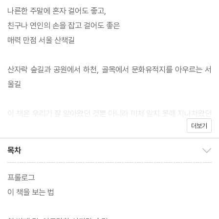
나른한 주말에 혼자 걸어도 좋고,
친구나 연인의 손을 잡고 걸어도 좋은
매력 만점 서울 산책길
산자락 숲길과 공원에서 하천, 골목에서 문화유적지를 아우르는 서
울길
이 책은 우리가 잘 알아왔던 것뿐 아니라 미처 알지 못해 지나쳐왔던
더보기
길까지 다양한 길을 담고 있다. 조선 왕조 궁궐을 구석구석 엿볼 수
있는 고궁길을 비롯하여 빌딩 숲 속에 살포시 숨어 있는 오래된 한옥
목차
목차 보이기/감추기
골목길, 가난한 민초들의 애환이 서린 산기슭 달동네에서 아기자기
한 갤러리 골목길로 변신한 이화마을, 백사마을, 개미마을, 장수마을
프롤로그
느긋하게 걷다 보면 마음이 힐링되는 것을 느낄 수 있다. 도심 속의
이 책을 보는 법
산소 같은 존재인 공원 숲길과 야트막한 산자락길, 시원한 한강 산책
로, 청계천, 중랑천, 성북천, 홍제천 등 한강으로 흘러드는 하천길 역