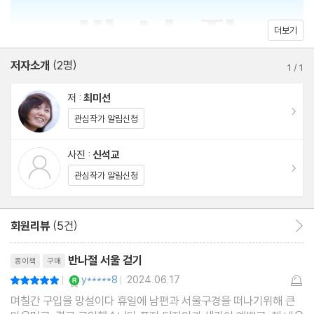
13. 월드컵공원 순환길
14. 어린이대공원-송정둑길
더보기
15. 석촌호수-몽촌토성길
저자소개
(2명)
16. 서울대공원 삼림욕장길
1
/
1
17. 남산공원 둘레길
저 :
최미선
18. 서울숲-뚝섬 강변길
이동
관심작가 알림신청
19. 항동 철길
20. 경의선 숲길
사진 :
신석교
이동
21. 경춘선 숲길
관심작가 알림신청
세 번째 길. 물길 따라 걷는 한강 & 천변길
회원리뷰
(5건)
회원리뷰 이동
22. 절두산 성지-월드컵공원길
리뷰제목
23. 성북천-동묘벼룩시장길
반나절 서울 걷기
종이책
구매
24. 광나루-구리 코스모스길
YES마니아 : 로얄
y*****8
2024.06.17
평점10점
|
|
25. 배봉산-중랑천 둑길
며칠간 구입을 망설이다 휴일에 남편과 서울구경을 떠나기위해 큰