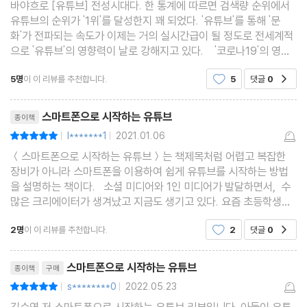
바야흐로 [유튜브] 전성시대다. 한 통계에 따르면 검색량 순위에서
20 유용한 촬영 장비, 삼각대
유튜브의 순위가 '1위'를 달성한지 꽤 되었다. '유튜브'를 통해 '문
21 짐벌을 들고 자유롭게 움직이자 #장비 #여행영상 #1인방송
화'가 전파되는 속도가 이제는 거의 실시간급이 될 정도로 전세계적
22 소리를 잡으면 영상이 좋아진다 #mic
으로 '유튜브'의 영향력이 날로 강해지고 있다. '코로나19'의 영향
도 한 몫했다. '언택트', '비대면'이 일상이 된 요즘. 집안에서 방콕하
23 나만의 스튜디오를 만드는 조명 #조명발
5명
이 이 리뷰를 추천합니다.
5
댓글
0
공감
면서 지루하지 않게 보내는 방법은
24 자유롭게 찍어보자
리뷰제목
스마트폰으로 시작하는 유튜브
종이책
l*******1
2021.01.06
평점10점
|
|
Part 04 스마트폰 앱으로 쉽게 영상 편집하기
＜스마트폰으로 시작하는 유튜브＞는 책제목처럼 어렵고 복잡한
장비가 아니라 스마트폰을 이용하여 쉽게 유튜브를 시작하는 방법
01 어떤 앱으로 편집할까?
을 설명하는 책이다. 소셜 미디어와 1인 미디어가 발달하면서, 수
02 키네마스터(KineMaster)로 편집하기
많은 크리에이터가 생겨났고 지금도 생기고 있다. 요즘 초등학생들
03 키네마스터 샅샅이 뜯어보기
에게 꿈이 뭐냐고 물어보면 많은 아이들이 '유튜버’ 라고 대답할 만
2명
이 이 리뷰를 추천합니다.
2
댓글
0
공감
큼 1인 미디어에 대한 관심이 높아졌
04 편집의 순서를 알아보자
05 짧은 영상 편집하기
리뷰제목
스마트폰으로 시작하는 유튜브
종이책
구매
06 느낌을 살려 화면을 전환하자
s********0
2022.05.23
평점10점
|
|
07 영상의 색감과 밝기를 조정해보자
김수영 저 스마트폰으로 시작하는 유튜브 리뷰입니다. 아들이 유튜