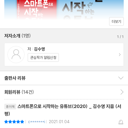
05 초점을 고정해보자
06 노출을 조정해보자
07 배경에 시선을 뺏기지 말자
더보기
08 넣을 것은 넣고 뺄 것은 확실히 빼자
저자소개
(1명)
09 영상에 안정감을 담자 #헤드룸 #리드룸
1
/
1
10 가까이 다가가서 촬영하자 #클로즈업
저 :
김수영
11 상황을 한 컷으로 보여주자 #풀샷
이동
관심작가 알림신청
12 눈높이에 맞게 찍어보자 #기본앵글
13 귀여움이 한껏 돋보이게 찍어보자 #하이앵글
출판사 리뷰
출판사 리뷰 보이기/감추기
14 올려다보면 존재감이 달라진다 #로우앵글
15 일상을 다르게 포착해보자 #여행영상 #브이로그
회원리뷰
(14건)
회원리뷰 이동
16 프레임 속 공간을 채워보자 #타이틀 #자막
리뷰제목
17 타임랩스를 찍어보자 #브이로그 #여행영상
스마트폰으로 시작하는 유튜브(2020) _ 김수영 지음 (서
종이책
평)
18 나만의 느낌을 살리는 수동모드 #화이트밸런스 #감성영상
c*******i
2021.01.04
평점10점
19 저절로 눈이 가는 아웃포커스
|
|