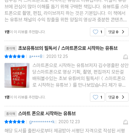
08 영상의 속도를 바꿔보자
브에 관심이 많아 이해를 돕기 위해 구매한 책입니다. 유뷰트를 스마
09 눈에 띄는 자막 만들기 #폰트 바꾸기 #자막바 #자막효과
트폰으로 촬영, 편집, 라이브까지 하는 것은 기본입니다. 이 책에서
는 유튜브 채널의 수익 창출을 위한 양질의 영상과 충분한 콘텐츠를
10 이미지를 따라다니는 자막 만들기
만들기 위한 기획과 스토리보드 만드는 법까지 저자의 특급 노하우
11 음향을 조절하자 #음향분리 #페이드인 #페이드아웃
1명
이 이 리뷰를 추천합니다.
1
댓글
0
공감
를 곳곳에 녹여내어 유튜브를 시작하려는 초
12 손쉽게 입히는 내레이션 #음성변조는 덤
리뷰제목
초보유튜브의 필독서 / 스마트폰으로 시작하는 유튜브
13 모자이크 효과, 앱으로도 문제없다
종이책
a****8
2020.12.25
평점10점
14 게임 방송은 리뷰 방송은 PIP를 활용하자
|
|
스마트폰으로 시작하는 유튜브저자 김수영출판 성안
15 크로마키로 나만의 로고 만들기
당스마트폰으로 영상 기획, 촬영, 편집까지 모든걸
배워볼수있는 초보 유튜버의 필독서!＜스마트폰으
로 시작하는 유튜브＞를 만나보았습니다.제가 유튜
브를 시작한지 벌써 2달이 되어가네요.처음에는 정
Part 05 내 영상의 가치를 올리는 실속 팁
1명
이 이 리뷰를 추천합니다.
1
댓글
0
공감
말 버벅거렸는데, 지금은 어느정도 방향을 잡아가고
01 저작권을 확인하자
있어요.나름 떡상(?)도 해보고 구독자수도 조금씩
리뷰제목
02 무료 소스를 활용하자
늘리면서 노력중이랍니다.하지
스마트 폰으로 시작하는 유튜브
종이책
03 내 유튜브 채널을 만들자
g**********k
2020.12.23
평점10점
|
|
04 영상 업로드, 이렇게 해보자
해당 도서를 출판사로부터 제공받아 서평단 자격으로 작성된 서평