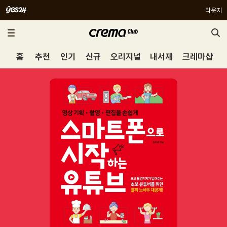
라운지
홈
추천
인기
신규
오리지널
내서재
크레마샵