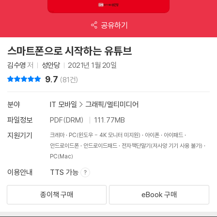
공유하기
스마트폰으로 시작하는 유튜브
김수영
저
성안당
2021년 1월 20일
9.7
리뷰 총점
(81건)
분야
IT 모바일
>
그래픽/멀티미디어
파일정보
PDF(DRM)
111.77MB
지원기기
크레마
PC(윈도우 - 4K 모니터 미지원)
아이폰
아이패드
안드로이드폰
안드로이드패드
전자책단말기(저사양 기기 사용 불가)
PC(Mac)
이용안내
TTS 가능
종이책 구매
eBook 구매