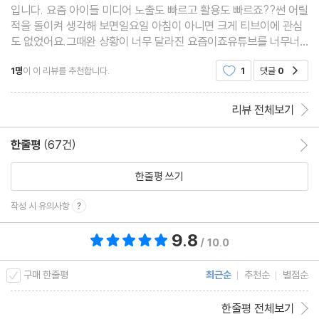
입니다. 요즘 아이들 미디어 노출도 빠르고 활용도 빠르죠??썬 어릴
05 내 채널 효과적으로 운영하기
적을 돌이켜 생각해 보면일요일 아침이 아니면 크게 티브이에 관심
06 유튜브에서 제공하는 다양한 기능 활용하기
도 없었어요.그때완 상황이 너무 달라진 요즘이죠유튜브를 너무너
무 좋아하는 똥꼬언어의 장벽은 동영상을 검색하는데 아무런 제약
1명
이 이 리뷰를 추천합니다.
1
댓글
0
공감
이 되지 않더라고요.누가 가르쳐 준 적이 없는데 음성
리뷰 전체보기
한줄평
(67건)
한줄평 이동
한줄평 쓰기
작성 시 유의사항
9.8
총 평점 9.8점
/ 10.0
구매 한줄평
최근순
추천순
별점순
한줄평 전체보기