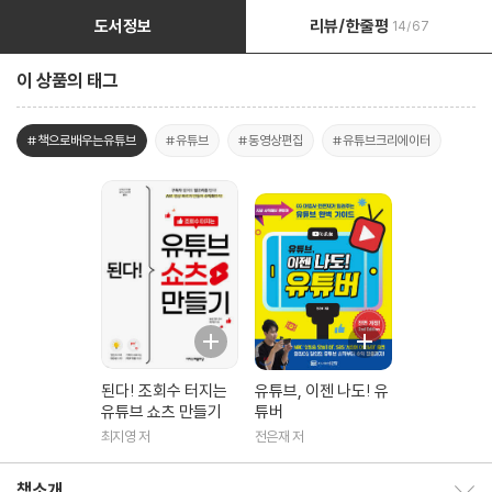
도서정보
리뷰/한줄평
14/67
이 상품의 태그
#책으로배우는유튜브
#유튜브
#동영상편집
#유튜브크리에이터
된다! 조회수 터지는
유튜브, 이젠 나도! 유
유튜브 쇼츠 만들기
튜버
최지영 저
전은재 저
책소개
책소개 보이기/감추기