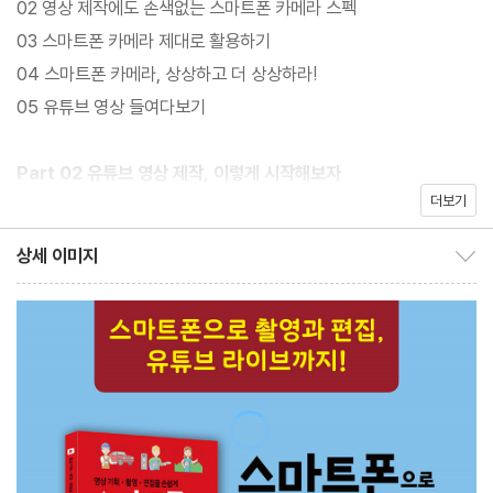
02 영상 제작에도 손색없는 스마트폰 카메라 스펙
본적인 이야기를 넘어 왜 안정적인 영상이 필요한지, 좋은 영상이란
03 스마트폰 카메라 제대로 활용하기
무엇인지, 남들과 차별화된 나만의 개성 있는 영상은 어떻게 만들면
04 스마트폰 카메라, 상상하고 더 상상하라!
좋은지 등 함께 고민할 수 있는 촬영, 편집 방법에 대해 상세하게 설
05 유튜브 영상 들여다보기
명한다.
Part 02 유튜브 영상 제작, 이렇게 시작해보자
더보기
01 제작의 첫 단추는 기획이다
02 어떤 장면이 필요할까? 씬리스트를 만들자
상세 이미지
무엇보다 중요한 유튜브 채널의 수익 창출을 위한 양질의 영상과 충
상세 이미지 보이기/감추기
03 어떻게 찍을까? 스토리보드를 만들자
분한 콘텐츠를 만들기 위한 기획과 스토리보드 만드는 법까지 저자
의 특급 노하우를 곳곳에 녹여내어 유튜브를 시작하려는 초보자뿐
Part 03 유튜브 영상 촬영은 이렇게
만 아니라 기획에 대한 고민이 많은 독자들에게도 충분히 어필이 될
01 스마트폰 카메라 앱을 살펴보자
만한 매력이 있다.
02 두 손으로 찍자
03 영상은 가로로 촬영하자
04 충분히 길게 찍자