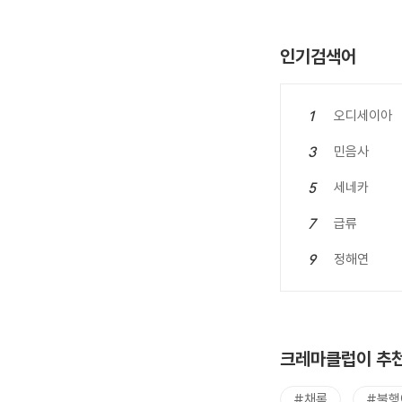
인기검색어
오디세이아
1
민음사
3
세네카
5
급류
7
정해연
9
크레마클럽이 추천
#채록
#불행