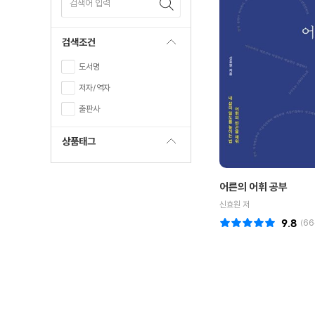
검색어 입력
검색조건
도서명
저자/역자
출판사
상품태그
어른의 어휘 공부
신효원 저
9.8
(
66