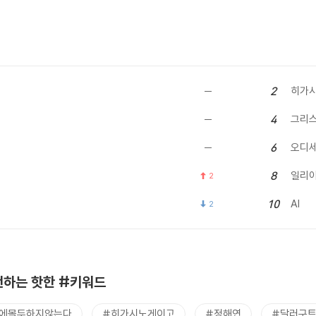
히가시
2
그리
4
오디
6
일리
8
2
AI
10
2
하는 핫한 #키워드
에몰두하지않는다
#히가시노게이고
#정해연
#달러구