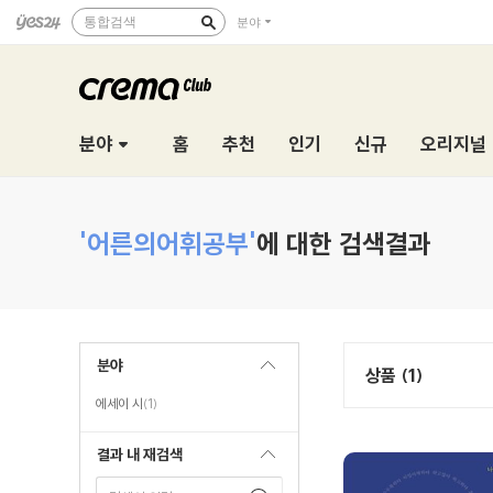
통합검색
분야
분야
홈
추천
인기
신규
오리지널
'어른의어휘공부'
에 대한 검색결과
분야
상품 (1)
에세이 시
(1)
결과 내 재검색