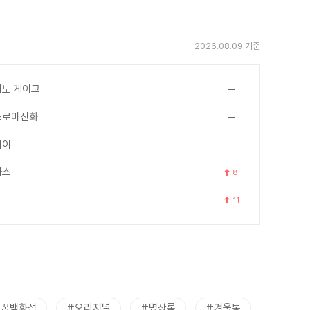
2026.08.09 기준
노 게이고
스로마신화
세이
아스
8
11
트꿈백화점
#오리지널
#명상록
#겨울통