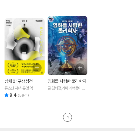
삼체 0 : 구상섬전
영화를 사랑한 물리학자
류츠신 저/허유영 역
글 김세정,기획 과학동아 편
집부 저
9.4
리뷰 총점
(
59
건)
1