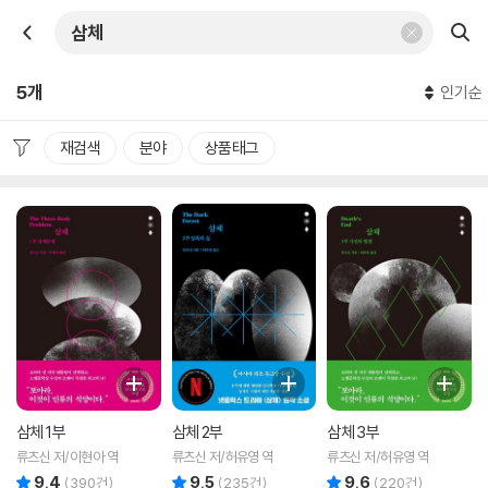
5개
인기순
재검색
분야
상품태그
삼체 1부
삼체 2부
삼체 3부
류츠신 저/이현아 역
류츠신 저/허유영 역
류츠신 저/허유영 역
9.4
9.5
9.6
리뷰 총점
리뷰 총점
리뷰 총점
(
390
건)
(
235
건)
(
220
건)