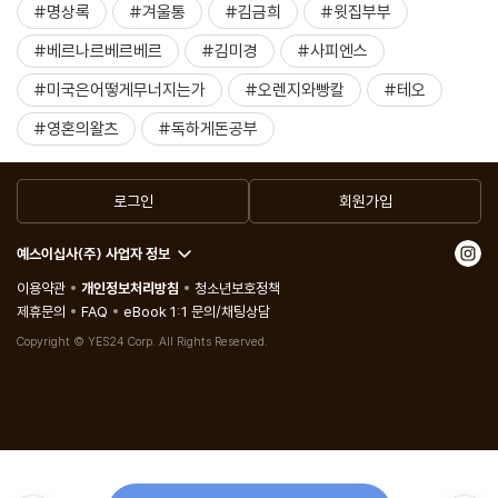
#명상록
#겨울통
#김금희
#윗집부부
#베르나르베르베르
#김미경
#사피엔스
#미국은어떻게무너지는가
#오렌지와빵칼
#테오
#영혼의왈츠
#독하게돈공부
로그인
회원가입
예스이십사(주) 사업자 정보
이용약관
개인정보처리방침
청소년보호정책
제휴문의
FAQ
eBook 1:1 문의/채팅상담
Copyright © YES24 Corp. All Rights Reserved.