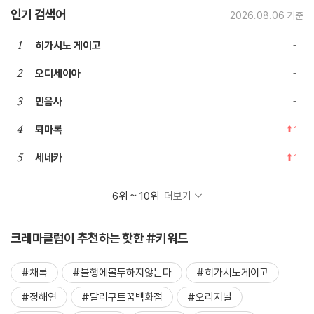
인기 검색어
2026.08.06 기준
1
히가시노 게이고
2
오디세이아
3
민음사
4
퇴마록
1
5
세네카
1
6위 ~ 10위
더보기
크레마클럽이 추천하는 핫한 #키워드
#채록
#불행에몰두하지않는다
#히가시노게이고
#정해연
#달러구트꿈백화점
#오리지널