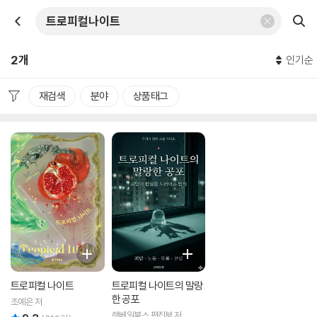
2개
인기순
재검색
분야
상품태그
트로피컬 나이트
트로피컬 나이트의 말랑
한 공포
조예은 저
렛베일북스 편집부 저
리뷰 총점