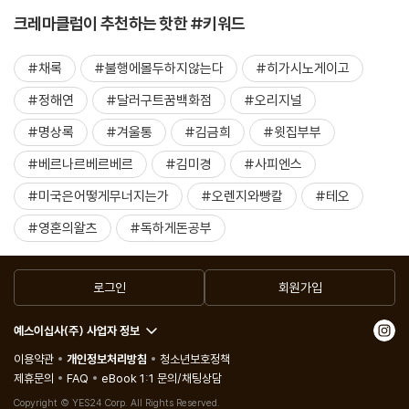
크레마클럽이 추천하는 핫한 #키워드
#채록
#불행에몰두하지않는다
#히가시노게이고
#정해연
#달러구트꿈백화점
#오리지널
#명상록
#겨울통
#김금희
#윗집부부
#베르나르베르베르
#김미경
#사피엔스
#미국은어떻게무너지는가
#오렌지와빵칼
#테오
#영혼의왈츠
#독하게돈공부
로그인
회원가입
예스이십사(주) 사업자 정보
이용약관
개인정보처리방침
청소년보호정책
제휴문의
FAQ
eBook 1:1 문의/채팅상담
Copyright © YES24 Corp. All Rights Reserved.