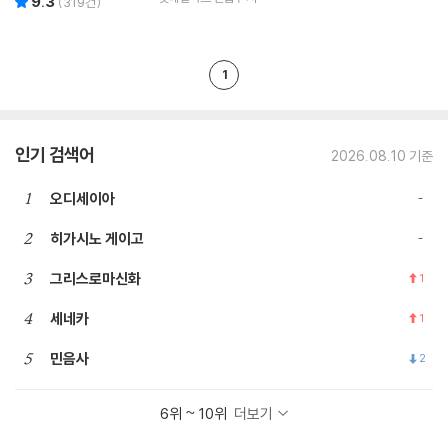
9.3
(
319
건)
1
인기 검색어
2026.08.10 기준
1
오디세이아
2
히가시노 게이고
3
그리스로마신화
1
4
세네카
1
5
민음사
2
6위 ~ 10위
더보기