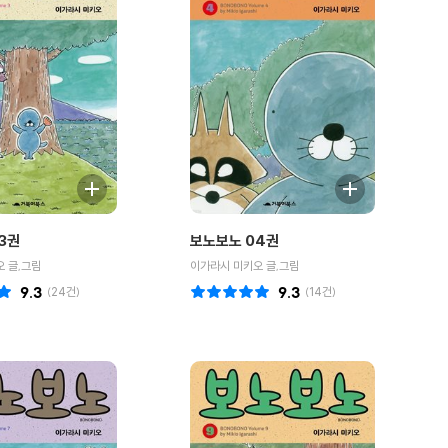
3권
보노보노 04권
 글,그림
이가라시 미키오 글,그림
9.3
(
24
건)
9.3
(
14
건)