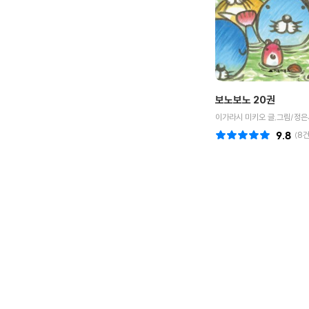
보노보노 20권
이가라시 미키오 글,그림/정은
9.8
(
8
건