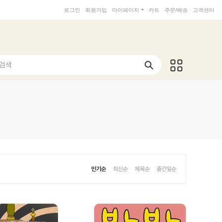
로그인
회원가입
마이페이지
카트
주문/배송
고객센터
 검색
인기순
최신순
제목순
출간일순