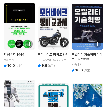
F1 용어집 1·1·1·1
모터바이크 정비 교과서
모빌리티 기술혁명 미래
보고서 2030
윤재수 저
스튜디오 택 크리에이티브
저/강태욱 역
박승대 저
10.0
9.6
리뷰 총점
리뷰 총점
(
2
건)
(
9
건)
10.0
리뷰 총점
(
1
건)