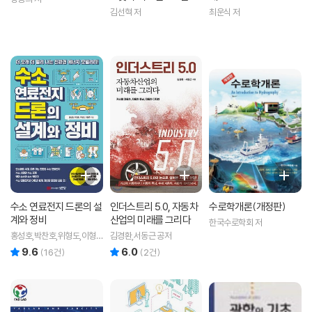
지식총서 365
김선혁 저
최운식 저
수소 연료전지 드론의 설
인더스트리 5.0, 자동차
수로학개론(개정판)
계와 정비
산업의 미래를 그리다
한국수로학회 저
홍성호,박찬호,위형도,이형
김경환,서동근 공저
주 공저
9.6
6.0
리뷰 총점
리뷰 총점
(
16
건)
(
2
건)