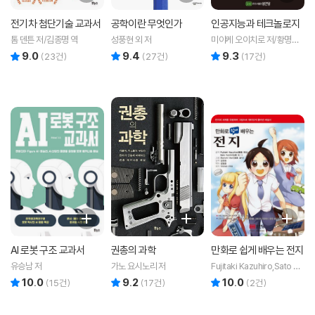
전기차 첨단기술 교과서
공학이란 무엇인가
인공지능과 테크놀로지
톰 덴튼 저/김종명 역
성풍현 외 저
미야케 오이치로 저/황명희
역
9.0
9.4
9.3
리뷰 총점
리뷰 총점
리뷰 총점
(
23
건)
(
27
건)
(
17
건)
AI 로봇 구조 교과서
권총의 과학
만화로 쉽게 배우는 전지
유승남 저
가노 요시노리 저
Fujitaki Kazuhiro,Sato Yui
chi 공저/김필호 역/김광호
10.0
9.2
10.0
리뷰 총점
리뷰 총점
리뷰 총점
(
15
건)
(
17
건)
(
2
건)
감역