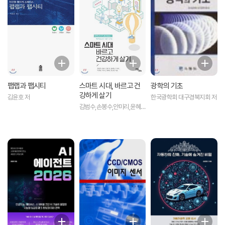
팹랩과 팹시티
스마트 시대, 바르고 건
광학의 기초
강하게 살기
김윤호 저
한국광학회 대구경북지회 저
김범수,손봉수,안미리,윤혜
정,이애리,이종범,이중정,정
태명,한상필 공저