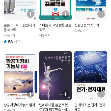
로봇 이야기 - 살림지식
스마트카 코딩 활용 프로
친환경선박의 이해
총서 185
젝트
임영섭 저
김문상 저
정태균 저
9.5
리뷰 총점
(
2
건)
항공기정비기능사 필기
발레리나를 꿈꾼 로봇 :
쉽게 익히는 전기 · 전자
로봇과 퍼포먼스 - 살림
재료
장성희 저