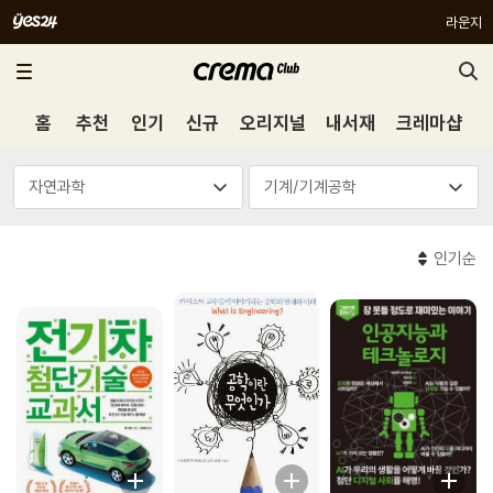
라운지
홈
추천
인기
신규
오리지널
내서재
크레마샵
인기순