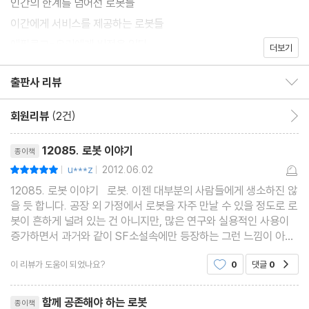
인간의 한계를 넘어선 로봇들
이간에게 서비스를 제공하는 로봇들
에필로그-우리에게 비전은 있다
더보기
출판사 리뷰
출판사 리뷰 보이기/감추기
회원리뷰
(2건)
회원리뷰 이동
리뷰제목
12085. 로봇 이야기
종이책
u***z
2012.06.02
평점10점
|
|
12085. 로봇 이야기 로봇. 이젠 대부분의 사람들에게 생소하진 않
을 듯 합니다. 공장 외 가정에서 로봇을 자주 만날 수 있을 정도로 로
봇이 흔하게 널려 있는 건 아니지만, 많은 연구와 실용적인 사용이
증가하면서 과거와 같이 SF소설속에만 등장하는 그런 느낌이 아닌
건 분명합니다. 로봇 이야기는 이렇게, 조금씩 더 가까이 사람에게
이 리뷰가 도움이 되었나요?
0
댓글
0
공감
친숙해지며 다가오고 있습니다. 벌
리뷰제목
함께 공존해야 하는 로봇
종이책