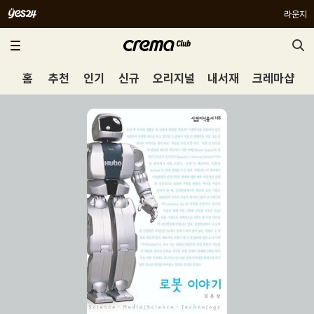
라운지
홈
추천
인기
신규
오리지널
내서재
크레마샵