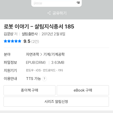
공유하기
로봇 이야기 - 살림지식총서 185
김문상
저
살림출판사
2012년 2월 8일
9.5
리뷰 총점
(2건)
분야
자연과학
>
기계/기계공학
파일정보
EPUB(DRM)
3.63MB
지원기기
윈도우
iOS
안드로이드
기타
이용안내
TTS 가능
종이책 구매
eBook 구매
시리즈 알림신청