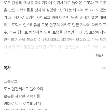
로봇 탄생의 역사를 이야기하며 인간세계로 들어온 로봇과 그 로봇
을 만든 과학자들을 상세히 설명한 책. 『나는 왜 사이보그가 되었는
가』의 저자로 유명한 사이보그 과학자 케빅 워윅, 카네기 멜론 대학
의 보로틱스 인스티튜를 로봇 연구의 메카로 만든 가나데 다케오 교
수, 루프 형태로 변신하는 모듈 로봇을 선보인 마크 임, 로봇에게도
인간의 지능을 창조할 수 있으리라고 설파하는 브룩스 교수 등 저자
가 해외 학회 활동을 통해 만나고 이야기한 면면이 그대로 책에 녹아
있다.
더보기
목차
목차 보이기/감추기
프롤로그
로봇 인간세계로 들어오다
로봇을 사랑한 과학자들
영화로 보는 로봇의 세계