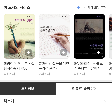
이 도서의 시리즈
내서재에 모두 추가
희망이 된 인문학 - 살
효과적인 설득을 위한
화두와 좌선 : 선불교
화
림지식총서 450
논리적 글쓰기
의 수행법 - 살림지식
0
총서 316
김호연 저
여세주 저
김호귀 저
정
도서정보
리뷰/한줄평
2/0
책소개
책소개 보이기/감추기