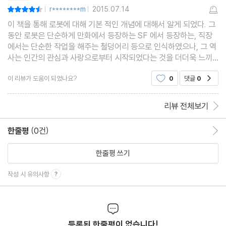
r********m
2015.07.14
평점9점
|
|
이 책을 통해 로봇에 대해 기본 적인 개념에 대해서 알게 되었다. 그
동안 로봇은 단순하게 만화에서 등장하는 SF 에서 등장하는, 직장
에서는 단순한 작업을 해주는 철덩어리 등으로 인식하였으나, 그 역
사는 인간의 관심과 사랑으로부터 시작되었다는 것을 더더욱 느끼
게 되었다. 로봇을 만드는 과정은 인간이 아이를 낳는 과정과 비슷하
이 리뷰가 도움이 되었나요?
0
댓글
0
공감
다는 감정이라고 한다. 로봇의 역사는 예전
리뷰 전체보기
한줄평
(0건)
한줄평 이동
한줄평 쓰기
작성 시 유의사항
등록된 한줄평이 없습니다!