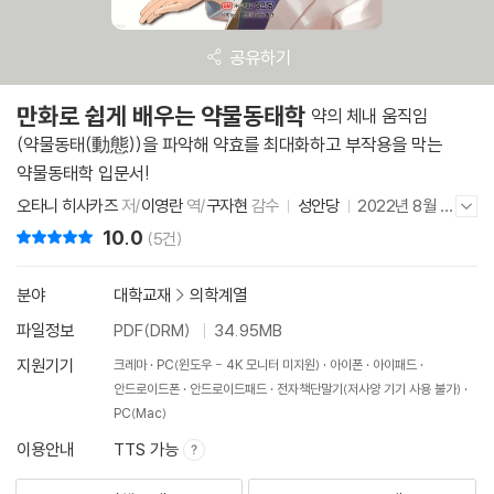
공유하기
만화로 쉽게 배우는 약물동태학
약의 체내 움직임
(약물동태(動態))을 파악해 약효를 최대화하고 부작용을 막는
약물동태학 입문서!
오타니 히사카즈
저/
이영란
역/
구자현
감수
성안당
2022년 8월 2
저자/출판사 더보기/감추기
3일
10.0
리뷰 총점
(5건)
분야
대학교재
>
의학계열
파일정보
PDF(DRM)
34.95MB
지원기기
크레마
PC(윈도우 - 4K 모니터 미지원)
아이폰
아이패드
안드로이드폰
안드로이드패드
전자책단말기(저사양 기기 사용 불가)
PC(Mac)
이용안내
TTS 가능