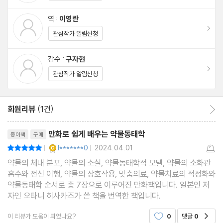
만화는 차유나라는 신입 약사가 여신 약사로 거듭날 수 있도록 처방
2-5 각 장기의 약물 소실 기구
전 보는 방법부터 약사헌 대원장이 자신의 체내를 여행하면서 약물
역 :
이영란
2-6 간의 약물 소실
이동
동태를 파악할 수 있도록 하는 것은 물론 수간호사 박세정, 선배 약
관심작가 알림신청
사 이정우와 이미우를 비롯한 주변 인물들이 다양한 조언과 임상을
제3장 약물동태학적 모델 ~약물동태를 수리적으로 취급한다 ~
감수 :
구자현
할 수 있도록 조력을 아끼지 않는다는 내용으로 진행된다.
이동
관심작가 알림신청
3-1 소실반감기를 결정하는 것
3-2 약물 노출 정도(Css, AUC)를 결정하는 것
회원리뷰
(1건)
회원리뷰 이동
3-3 1-컴파트먼트 모델
리뷰제목
3-4 약물동태학적 모델을 약물 치료에 응용한 예(TDM과 Sawch
만화로 쉽게 배우는 약물동태학
종이책
구매
uk-Zaske법)
YES마니아 : 골드
l*******0
2024.04.01
평점10점
|
|
3-5 2-컴파트먼트 모델
약물의 체내 분포, 약물의 소실, 약물동태학적 모델, 약물의 소화관
3-6 비선형 약물동태
흡수와 전신 이행, 약물의 상호작용, 맞춤의료, 약물치료의 적정화와
약물동태학 순서로 총 7장으로 이루어진 만화책입니다. 일본인 저
자인 오타니 히사카즈가 쓴 책을 번역한 책입니다.
제4장 약물의 소화관 흡수와 전신 이행 ~내복약과 주사약의 차이
를 알자~
이 리뷰가 도움이 되었나요?
0
댓글
0
공감