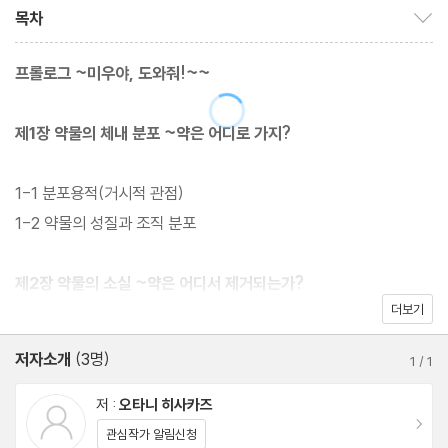
있으므로 약의 체내 움직임(약물동태)을 알고 제어하는 것이 약효를
목차
목차 보이기/감추기
최대한 발휘하도록 하고 부작용을 막는 데 중요하기 때문이다.
프롤로그 ~미우야, 도와줘!~~
이처럼 약물동태학은 약을 투여한 후 체내의 ‘어디에’, ‘언제’, ‘얼마
만큼’의 약이 있는지를 해석하고 예측하는 학문이다. 특히 약물동태
제1장 약물의 체내 분포 ~약은 어디로 가지?
학은 약학과에서는 상당한 시간을 들여 배우지만 수업 중에 수식이
사용되는 경우가 많기 때문에 어려워하는 약학과생이나 약사도 많
1-1 분포용적(거시적 관점)
으며 의학부나 간호학과 등 다른 의료 관련 학부에서는 약물동태학
1-2 약물의 성질과 조직 분포
을 거의 배우지 않기에 저자는 이들 외에도 의료 관계자 누구나 약물
동태학의 기초를 쉽게 공부할 수 있도록 설명하도록 애썼다. 또한 약
제2장 약물의 소실 ~약은 어디서 제거되는가?
물동태학 입문서답게 개념적인 이해를 도와줄 수 있는 예시를 섞어
더보기
서 쉽게 설명하도록 노력했으며, 해석과 예측을 다루는 약물동태학
2-1 장기 클리어런스와 전신 클리어런스
저자소개
(3명)
의 특성상 중요한 매개변수(파라미터) 및 기호와 단위를, 뒷면에는
1
/
1
2-2 장기 클리어런스와 장기추출률
주요 공식과 해설을 별도로 정리해서 제공한다.
2-3 장기 클리어런스와 장기 고유 클리어런스
저 :
오타니 히사카즈
이동
2-4 전신 클리어런스와 소실 장기의 기여
관심작가 알림신청