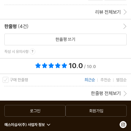
리뷰 전체보기
4-1 초회 통과 효과
4-2 생물약제학적 분류체계(BCS)와 식사의 영향
한줄평
(4건)
한줄평 이동
4-3 소화관 흡수에 관련된 기능 단백질
한줄평 쓰기
제5장 약물의 상호작용 ~함께 복용하면 왜 나쁠까?~
작성 시 유의사항
10.0
총 평점 10.0점
5-1 약물 상호작용의 메커니즘
/ 10.0
5-2 간 이외의 대사효소의 억제
구매 한줄평
최근순
추천순
별점순
5-3 대사효소의 유도
5-4 대사효소의 억제
한줄평 전체보기
5-5 소화관 안에서 생기는 약물 상호작용
5-6 트랜스포터를 통한 약물 상호작용
로그인
회원가입
5-7 소변의 pH 변화를 통한 약물 상호작용
예스이십사(주) 사업자 정보