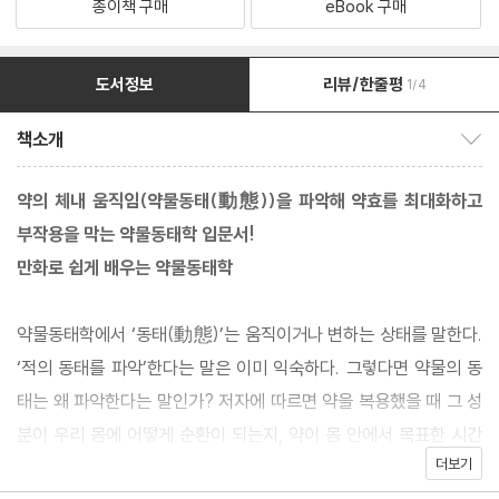
종이책 구매
eBook 구매
도서정보
리뷰/한줄평
1/4
책소개
책소개 보이기/감추기
약의 체내 움직임(약물동태(動態))을 파악해 약효를 최대화하고
부작용을 막는 약물동태학 입문서!
만화로 쉽게 배우는 약물동태학
약물동태학에서 ‘동태(動態)’는 움직이거나 변하는 상태를 말한다.
‘적의 동태를 파악’한다는 말은 이미 익숙하다. 그렇다면 약물의 동
태는 왜 파악한다는 말인가? 저자에 따르면 약을 복용했을 때 그 성
분이 우리 몸에 어떻게 순환이 되는지, 약이 몸 안에서 목표한 시간
더보기
에 목표로 한 양이 목표 장소에 도달해야 의도한 효과를 발휘할 수