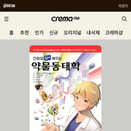
라운지
홈
추천
인기
신규
오리지널
내서재
크레마샵