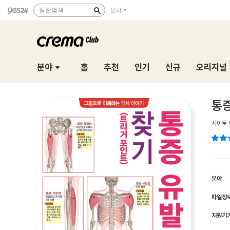
통합검색
분야
분야
홈
추천
인기
신규
오리지널
통증
사이토
분야
파일정
지원기