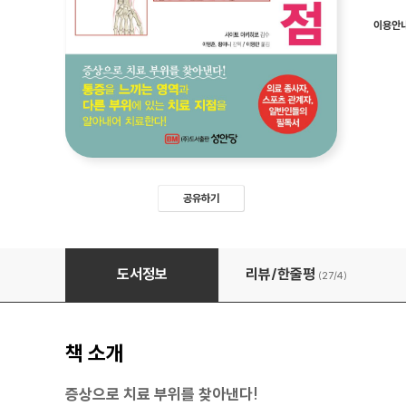
이용안
공유하기
통증 유발점(트리거 포인트) 찾기
도서정보
리뷰/한줄평
(27/
4
)
책 소개
증상으로 치료 부위를 찾아낸다!