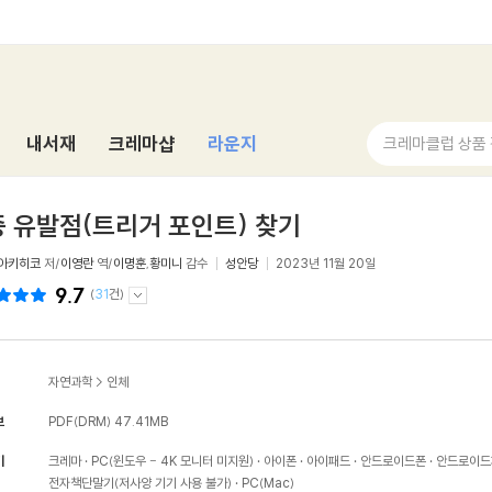
내서재
크레마샵
라운지
크레마클럽 상품
 유발점(트리거 포인트) 찾기
 아키히코
저/
이영란
역/
이명훈
,
황미니
감수
성안당
2023년 11월 20일
9.7
(
31
건)
자연과학
>
인체
보
PDF(DRM)
47.41MB
기
크레마
PC(윈도우 - 4K 모니터 미지원)
아이폰
아이패드
안드로이드폰
안드로이드
전자책단말기(저사양 기기 사용 불가)
PC(Mac)