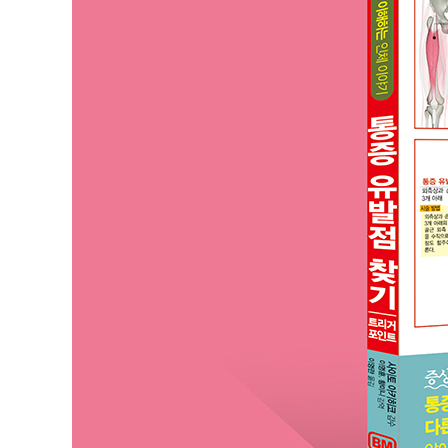
악이복근
후두하근
흉쇄유돌근
사각근
견갑거근
판상근
SPECIAL COLUMN ② TP와 스트레스의 악순환
3장 견갑골 주위의 근육
삼각근
극상근
극하근
소원근
견갑하근
광배근