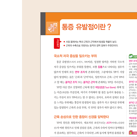
천지굴근
심지굴근
척측수근굴근
주근
장요측수근신근
단요측수근신근
회외근
총지신근
척측수근신근
SPECIAL COLUMN ④ TP 예방으로 이어지는 근력 
5장 몸통·골반 주위의 근육
복직근
외복사근