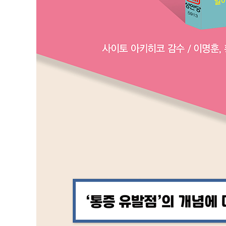
대원근
대흉근
소흉근
전거근
SPECIAL COLUMN ③ 수면의 질과 TP
4장 상완·전완의 근육
상완이두근
상완근
상완삼두근
완요골근
원회내근
요측수근굴근
장장근