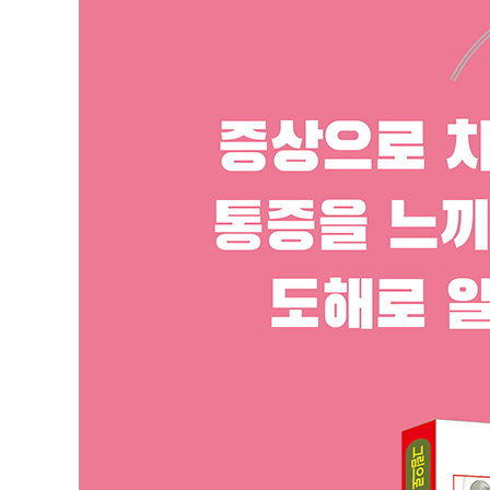
통증 유발점와 관련통
통증 유발점 치료의 장점
통증 유발점을 찾는 법
손으로 시술하는 치료
치료 시 주의해야 할 점
SPECIAL COLUMN ① TP를 예방하기 위한 영양학
2장 머리·얼굴·목의 근육
전두근
안륜근
협골근
교근
측두근
외측익돌근