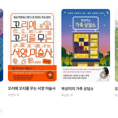
꼬리에 꼬리를 무는 서양 미술사
박상미의 가족 상담소
도
이연식 저
박상미 저
티