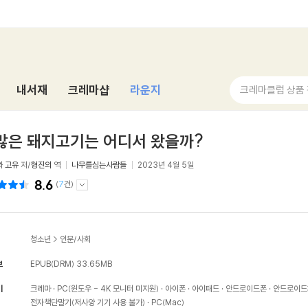
내서재
크레마샵
라운지
크레마클럽 상품
많은 돼지고기는 어디서 왔을까?
 고유
저/
형진의
역
나무를심는사람들
2023년 4월 5일
8.6
(
7
건)
청소년
>
인문/사회
보
EPUB(DRM)
33.65MB
기
크레마
PC(윈도우 - 4K 모니터 미지원)
아이폰
아이패드
안드로이드폰
안드로이드
전자책단말기(저사양 기기 사용 불가)
PC(Mac)