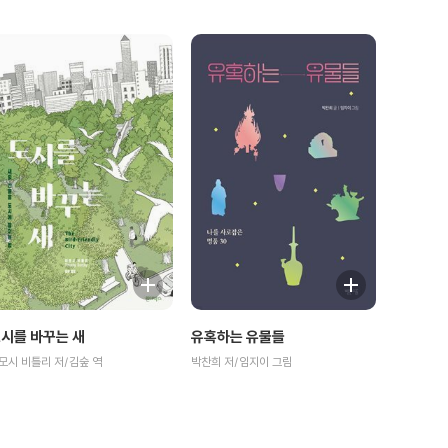
시를 바꾸는 새
유혹하는 유물들
모시 비틀리 저/김숲 역
박찬희 저/임지이 그림