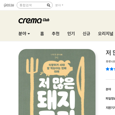
통합검색
분야
분야
홈
추천
인기
신규
오리지널
저 
후루사와
분야
파일정
지원기