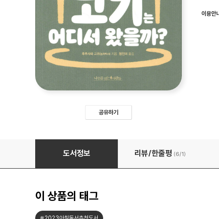
이용안
공유하기
저 많은 돼지고기는 어디서 왔을까?
도서정보
리뷰/한줄평
(6/
1
)
이 상품의 태그
#2023아침독서추천도서