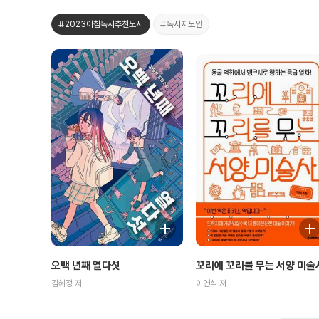
#2023아침독서추천도서
#독서지도안
꼬리에 꼬리를 무는 서양 미술
오백 년째 열다섯
이연식 저
김혜정 저