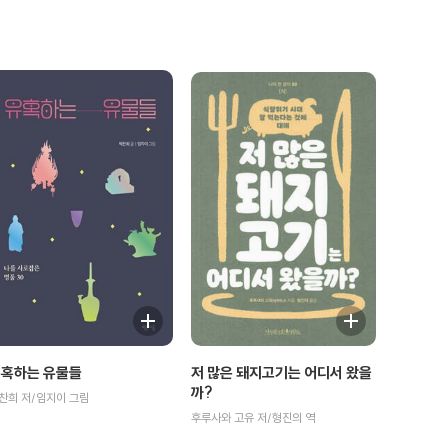
저 많은 돼지고기는 어디서 왔을
혹하는 유물들
까?
찬희 저/임지이 그림
후루사와 고유 저/형진의 역