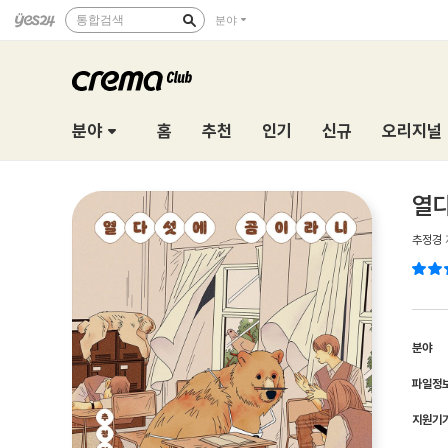
통합검색
분야
분야
홈
추천
인기
신규
오리지널
열
추정경
분야
파일정
지원기