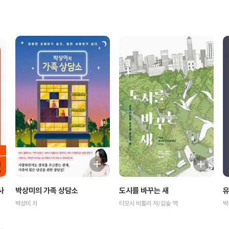
사
박상미의 가족 상담소
도시를 바꾸는 새
유
박상미 저
티모시 비틀리 저/김숲 역
박