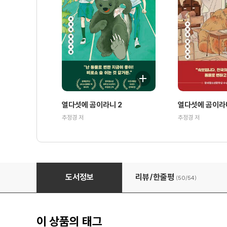
열다섯에 곰이라니 2
열다섯에 곰이라
추정경 저
추정경 저
열다섯에 곰이라니
도서정보
리뷰/한줄평
(50/
54
)
이 상품의 태그