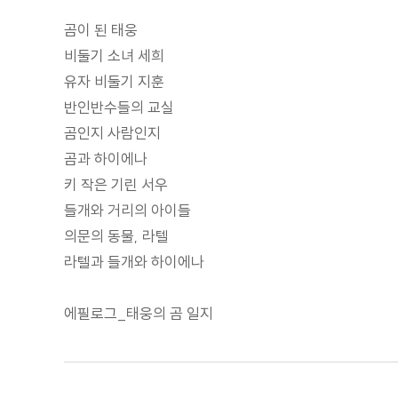
곰이 된 태웅
비둘기 소녀 세희
유자 비둘기 지훈
반인반수들의 교실
곰인지 사람인지
곰과 하이에나
키 작은 기린 서우
들개와 거리의 아이들
의문의 동물, 라텔
라텔과 들개와 하이에나
에필로그_태웅의 곰 일지