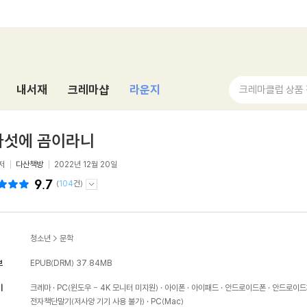
내서재
크레마샵
라운지
크레마클럽 상품
다섯에 곰이라니
저
다산책방
2022년 12월 20일
9.7
(
104
건)
청소년
>
문학
보
EPUB(DRM)
37.84MB
기
크레마
PC(윈도우 - 4K 모니터 미지원)
아이폰
아이패드
안드로이드폰
안드로이드
전자책단말기(저사양 기기 사용 불가)
PC(Mac)