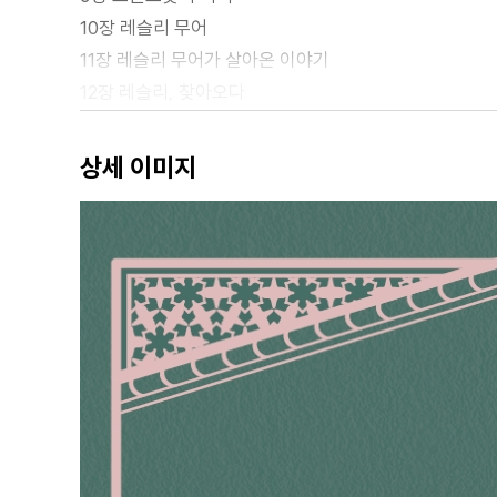
10장 레슬리 무어
11장 레슬리 무어가 살아온 이야기
12장 레슬리, 찾아오다
13장 유령이 나올 것 같은 저녁
14장 11월의 하루하루
상세 이미지
15장 포윈즈의 크리스마스
16장 등대에서 보낸 새해 전야
17장 포윈즈의 겨울
18장 봄날
19장 새벽녘 그리고 해 질 녘
20장 사라진 마거릿
21장 장벽은 무너지고
22장 해결사 코닐리어
23장 오언 포드의 등장
24장 짐 선장의 인생 일지