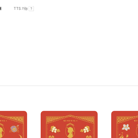
내
TTS 가능