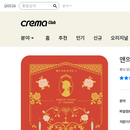
통합검색
분야
분야
홈
추천
인기
신규
오리지널
앤의
루시 모
분야
파일정
지원기