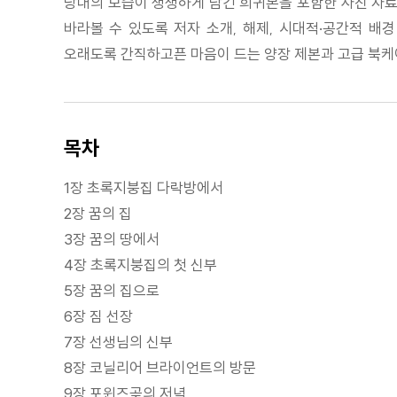
당대의 모습이 생생하게 담긴 희귀본을 포함한 사진 자료
바라볼 수 있도록 저자 소개, 해제, 시대적·공간적 배경
오래도록 간직하고픈 마음이 드는 양장 제본과 고급 북케이
목차
1장 초록지붕집 다락방에서
2장 꿈의 집
3장 꿈의 땅에서
4장 초록지붕집의 첫 신부
5장 꿈의 집으로
6장 짐 선장
7장 선생님의 신부
8장 코닐리어 브라이언트의 방문
9장 포윈즈곶의 저녁