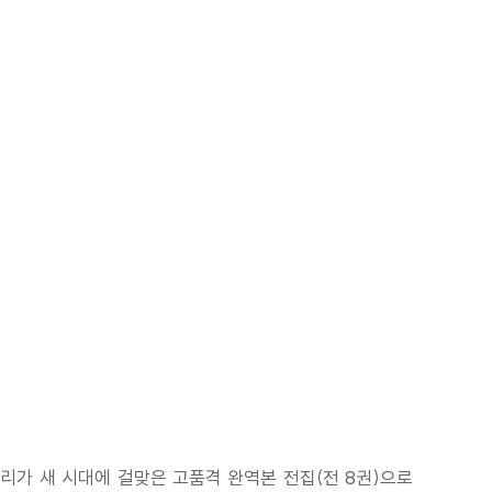
토리가 새 시대에 걸맞은 고품격 완역본 전집(전 8권)으로