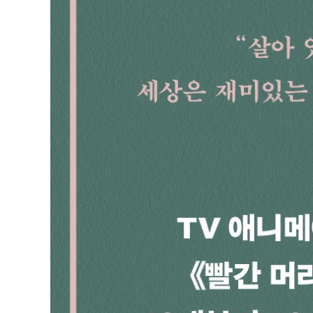
25장 이야기는 책이 되고
26장 오언 포드의 고백
27장 모래톱에서
28장 자질구레한 이야기
29장 길버트와 앤의 의견 대립
30장 레슬리의 결단
31장 진리가 너희를 자유롭게 하리라
32장 코닐리어의 묘안
33장 돌아온 레슬리
34장 항구에 들어온 꿈의 배
35장 포윈즈에 불어닥친 정치 바람
36장 재 대신에 화관을
37장 코닐리어의 깜짝 발표
38장 붉은 장미
39장 모래톱을 건너간 짐 선장
40장 꿈의 집이여, 안녕!