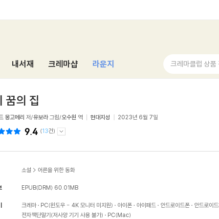
내서재
크레마샵
라운지
크레마클럽 상품
 꿈의 집
드 몽고메리
저/
유보라
그림/
오수원
역
현대지성
2023년 6월 7일
9.4
(
13
건)
소설
>
어른을 위한 동화
보
EPUB(DRM)
60.01MB
기
크레마
PC(윈도우 - 4K 모니터 미지원)
아이폰
아이패드
안드로이드폰
안드로이드
전자책단말기(저사양 기기 사용 불가)
PC(Mac)