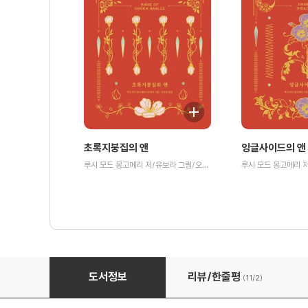
초록지붕집의 앤
잉글사이드의 앤
루시 모드 몽고메리 저/유보라 그림/오수원 역
앤의 꿈의 집
도서정보
리뷰/한줄평
(11/
2
)