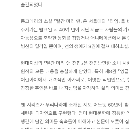
출간되었다.
몽고메리의 소설 『빨간 머리 앤』은 서울대와 『타임』을 
주제가는 발표된 지 40여 년이 지난 지금도 사람들의 기
아동용으로 축약한 동화를 접했거나 애니메이션에서 본 인
빙산의 일각일 뿐이며, 앤의 생애가 8권에 걸쳐 대하소설
현대지성의 『빨간 머리 앤 전집』은 천진난만한 소녀 시
원작의 모든 내용을 충실하게 담았다. 특히 제8권 『잉
어린아이에서 매력적인 아가씨로, 어엿한 직업인으로, 
진정한 주인은 바로 나 자신임을 자각하며 삶의 의미를 깊
앤 시리즈가 우리나라에 소개된 지도 어느덧 60년이 훌
세련된 디자인으로 구현했다. 영미 현대문학에 정통한 
행간에 담긴 의미를 속속들이 이해하고 본문에 오롯이 집