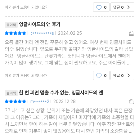
시선으로 소설을 접할 수 있어요.조금 아쉬운건 길버
이 리뷰가 도움이 되었나요?
0
댓글
0
공감
트 시점으로 나오는 부분은 없어요강아지를 포함하
여 애완동물 나오는 부분에서는 고향집에 있는 반려
리뷰제목
견이 생각나기도 했어
잉글사이드의 앤 후기
종이책
t*********s
2024.02.25
평점10점
|
|
요즘 빨간 머리 앤 전집 꾸준히 읽고 있어요. 여섯 번째 잉글사이드
의 앤 읽었습니다. 앞으로 무지개 골짜기와 잉글사이드의 릴라 남았
어요 잉글사이드는 난롯가라는 뜻입니다 잉글사이드에서 앤에게
가족이 많이 생겨요. 그에 맞는 집이 필요하고요. 주로 아이들에 대
한 내용들을 많이 볼 수 있어요. 이전에는 신혼 이야기를 볼 수 있었
이 리뷰가 도움이 되었나요?
0
댓글
0
공감
다면 이번 잉글사이드의 앤은 부
리뷰제목
한 번 피면 멈출 수가 없는, 잉글사이드의 앤
종이책
m******2
2023.12.28
평점10점
|
|
?? 나누고 싶은 상황, 분위기 또는 가슴에 와닿았던 대사 혹은 문장
과 그 이유는? 그래, 가족이 제일이지! 마지막에 가족의 소중함을 다
시 느끼면서 앤이 하는 말이 너무 와닿았습니다. 아주 잠깐 길버트와
오해로 인해 기분이 좋지 않았음에도 다시 한번 가족의 소중함을 느
끼면서 가족이 제일 소중하다고 이야기하는 앤의 말에 저 또한 가족