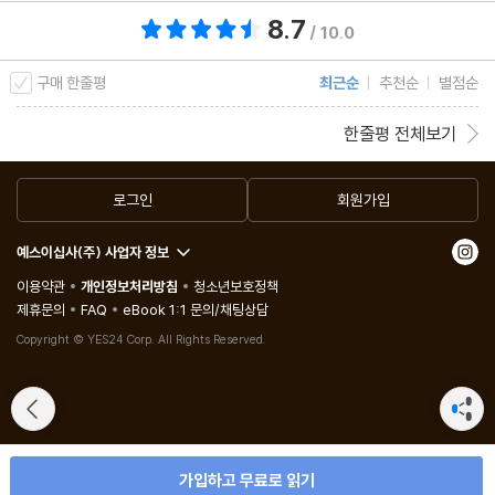
8.7
총 평점 8.7점
/ 10.0
구매 한줄평
최근순
추천순
별점순
한줄평 전체보기
로그인
회원가입
예스이십사(주) 사업자 정보
이용약관
개인정보처리방침
청소년보호정책
제휴문의
FAQ
eBook 1:1 문의/채팅상담
Copyright © YES24 Corp. All Rights Reserved.
가입하고 무료로 읽기