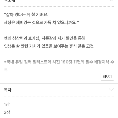
책소개
“살아 있다는 게 참 기뻐요.
세상은 재미있는 것으로 가득 차 있으니까요.”
앤의 상상력과 호기심, 자존감과 자기 발견을 통해
인생은 살 만한 가치가 있음을 보여주는 휴식 같은 고전
*국내 유일 컬러 일러스트와 사진 180컷·11편의 필수 배경지식 수
록
더보기
*원문의 세밀한 묘사와 뉘앙스를 확실히 살린 기념비적 완역 전집
목차
목차 보이기/감추기
TV 애니메이션·넷플릭스 드라마 『빨간 머리 앤』 공식 원작 소설
앤의 10대부터 50대까지 일생을 담은 스토리 완결판
1장
2장
한 세기가 넘도록 전 세계 아이들에게 사랑받아왔고, 어른이 되어 다