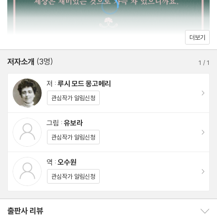
18장
키워가는 대학 생활, 낭만적인 결혼과 출산의 기쁨, 세계대전의 포화
19장
속으로 아들을 보내고 눈물 흘렸던 순간 등 원작의 모든 내용을 충실
20장
더보기
하게 담았다. 특히 제8권 『잉글사이드의 릴라』는 미국 출판사들이
21장
편집 과정에서 삭제한 문단까지 찾아내어 초판의 본디 모습을 그대
저자소개
(3명)
22장
1
/
1
로 살렸다. 독자들은 어린아이에서 매력적인 아가씨로, 어엿한 직업
23장
저 :
루시 모드 몽고메리
인으로, 현숙한 아내로, 지혜로운 어머니로 성장해가는 앤을 지켜보
24장
이동
관심작가 알림신청
면서 단순한 재미와 감동을 넘어 자존감을 회복하고, 내 인생의 진정
25장
한 주인은 바로 나 자신임을 자각하며 삶의 의미를 깊이 깨닫게 될
26장
그림 :
유보라
것이다.
이동
27장
관심작가 알림신청
28장
앤 시리즈가 우리나라에 소개된 지도 어느덧 60년이 훌쩍 지났다.
역 :
오수원
29장
이동
『빨간 머리 앤 전집』은 그동안 단편적으로 알려졌던 내용을 한데 모
관심작가 알림신청
30장
아 완성도 높게 구성하고, 우리 시대에 맞게 세련된 디자인으로 구현
31장
했다. 영미 현대문학에 정통한 역자가 원작의 감동과 말맛을 고스란
32장
출판사 리뷰
출판사 리뷰 보이기/감추기