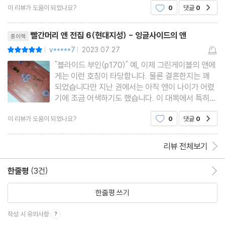
이 리뷰가 도움이 되었나요?
0
댓글
0
공감
의 소중함을 다시 생각해
리뷰제목
빨간머리 앤 전집 6(현대지성) - 잉글사이드의 앤
종이책
v*****7
2023.07.27
평점10점
|
|
"블라이드 부인(p170)" 예, 이제 그린게이블의 앤에
게는 이런 호칭이 타당합니다. 물론 결혼한지는 꽤
되었습니다만 지난 권에서는 아직 앤이 나이가 어렸
기에 조금 어색하기도 했습니다. 이 대목에서 특히
앤은 길버트의 배우자로서, 또 제법 현숙한 부인으로
이 리뷰가 도움이 되었나요?
0
댓글
0
공감
서 여러 사람들 사이에서 제 몫을 하고 다니는 의젓
함이 드러납니다. 안 예쁘지만 언제나 귀여웠던 앤은
이제 어른의 방식으로
리뷰 전체보기
한줄평
(3건)
한줄평 이동
한줄평 쓰기
작성 시 유의사항