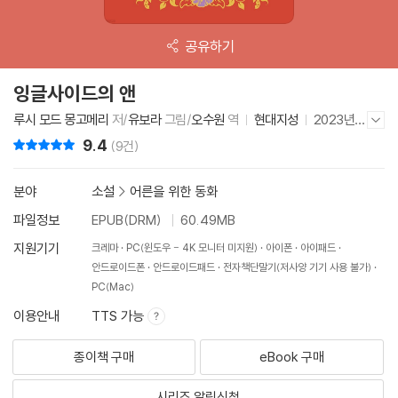
공유하기
잉글사이드의 앤
루시 모드 몽고메리
저/
유보라
그림/
오수원
역
현대지성
2023년 6
저자/출판사 더보기/감추기
월 7일
9.4
리뷰 총점
(9건)
분야
소설
>
어른을 위한 동화
파일정보
EPUB(DRM)
60.49MB
지원기기
크레마
PC(윈도우 - 4K 모니터 미지원)
아이폰
아이패드
안드로이드폰
안드로이드패드
전자책단말기(저사양 기기 사용 불가)
PC(Mac)
이용안내
TTS 가능
종이책 구매
eBook 구매
시리즈 알림신청