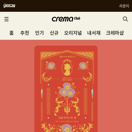
라운지
홈
추천
인기
신규
오리지널
내서재
크레마샵