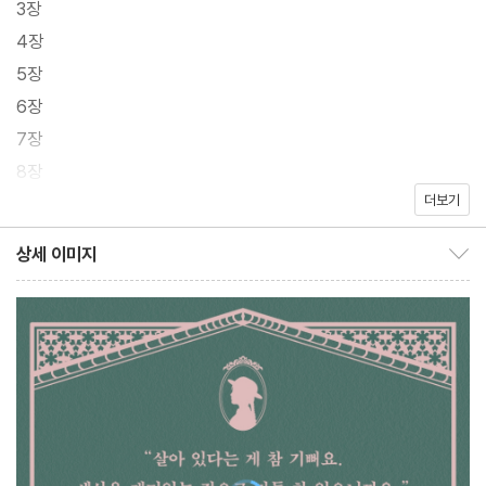
3장
시 읽으면 더욱 감동적인 ‘빨간 머리 앤’의 완결된 스토리가 새 시대
4장
에 걸맞은 고품격 완역본 전집(전 8권)으로 출간되었다.
5장
6장
몽고메리의 소설 『빨간 머리 앤』은 서울대와 『타임』을 비롯한 주요
7장
기관의 필독서 목록에 어김없이 들어 있으며, “주근깨 빼빼 마른 빨
8장
간 머리 앤”으로 시작하는 동명의 애니메이션 주제가는 발표된 지 4
더보기
9장
0여 년이 지난 지금도 사람들의 기억에 또렷이 남아 있다. 워낙 친근
10장
상세 이미지
한 이야기다 보니 모두가 한 번쯤 읽어봤다고 착각하지만, 앤의 팬임
상세 이미지 보이기/감추기
11장
을 자부하는 사람들조차 아동용으로 축약한 동화를 접했거나 애니
12장
메이션에서 본 인상적인 장면을 기억하는 경우가 대부분이다. ‘실수
13장
로 중년 남매의 집에 입양된 고아 소녀의 좌충우돌 성장기’는 전체
14장
내용 중 빙산의 일각일 뿐이며, 앤의 생애가 8권에 걸쳐 대하소설처
15장
럼 펼쳐진다는 사실을 아는 사람은 드물다.
16장
17장
현대지성의 『빨간 머리 앤 전집』은 천진난만한 소녀 시절부터 꿈을