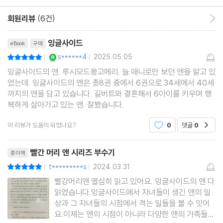
히 느낄 수 있도록 심사숙고해서 단어를 고르고 표현 하나하나를 세
33장
심하게 다듬었으며, 행간에 담긴 의미를 속속들이 이해하고 본문에
회원리뷰
(6건)
회원리뷰 이동
34장
오롯이 집중할 수 있게끔 각주를 꼼꼼하게 달았다. 따뜻하고 서정적
리뷰제목
35장
잉글사이드
eBook
구매
인 일러스트는 책장을 넘기는 것만으로도 설렘과 감동을 전해주며,
36장
YES마니아 : 로얄
s******4
2025.05.05
평점10점
|
|
당대의 모습이 생생하게 담긴 희귀본을 포함한 사진 자료는 작품을
37장
잉글사이드의 앤. 루시모드몽고메리. 늘 애니로만 보던 앤을 알고 있
입체적으로 감상하게 도와준다. 권말에는 작품의 문학적 가치뿐 아
38장
었는데. 잉글사이드의 앤은 총8권 중에서 6권으로 34세에서 40세
니라 관련 역사와 문화를 깊이 이해하고 폭넓게 바라볼 수 있도록 저
까지의 앤을 담고 있습니다. 길버트와 결혼해서 6아이를 키우며 행
39장
복하게 살아가고 있는 앤. 잘봤습니다.
자 소개, 해제, 시대적·공간적 배경 등 다양한 주제의 완성도 높은 콘
40장
텐츠 11편을 수록했다. 앤의 감성이 물씬 풍기는 디자인, 심미성이
41장
이 리뷰가 도움이 되었나요?
0
댓글
0
공감
탁월한 금박 후가공, 오래도록 간직하고픈 마음이 드는 양장 제본과
리뷰제목
고급 북케이스는 빨간 머리 앤을 사랑하는 이들에게 가장 가치 있는
빨간 머리 앤 시리즈 부수기
종이책
작품 속 사회상
선물이 될 것이다.
t*********s
2024.03.31
평점10점
|
|
사진 출처
빨강머리앤 열심히 읽고 있어요. 잉글사이드의 앤 다
읽었습니다.잉글사이드에서 자녀들이 생긴 앤의 일
상과 그 자녀들의 시점에서 격는 일들을 볼 수 잇어
요.이제는 앤의 시점이 아니라 다양한 앤의 가족들의