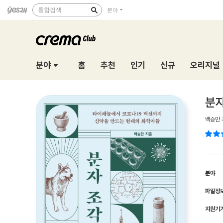
통합검색
분야
분야
홈
추천
인기
신규
오리지널
분
백승만
분야
파일정
지원기