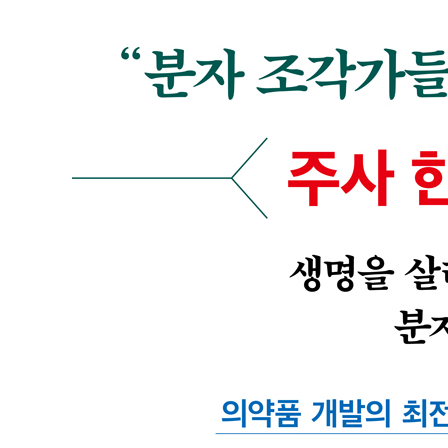
반드시 자연을 모방해야 할까?/ 화학계의 거장/ 하얀 가루
다발 골수종/ 뒤늦은 기전 규명/ 조각가의 손을 떠나는 
5장. 지금은 어떻게 약을 만들까
생각보다 간편한 화학반응/ 생각보다 귀찮은 분리 과정/ 
표적단백질/ 화합물 은행/ 선도물질부터 임상시험까지/ 더
6장. mRNA와 분자 조각의 미래
화학자가 없으면 약을 못 만들까?/ mRNA 백신/ 탄소
인공지능과 신약 개발