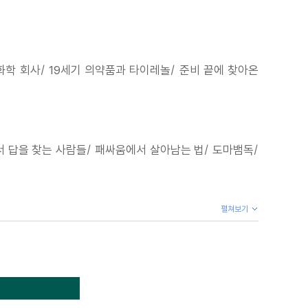
화학 회사/ 19세기 의약품과 타이레놀/ 준비 끝에 찾아온
서 답을 찾는 사람들/ 패싸움에서 살아남는 법/ 도마뱀독/
펼쳐보기
유망주/ 에이즈 치료제/ 코로나19 치료제/ 더 들어가기: