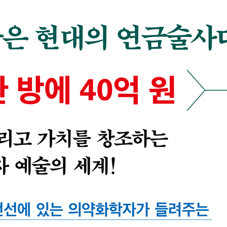
/ 수면제의 왕/ 더 좋은 수면제를 찾아서/ 진실의 약/ 죽음의 약/ 스
작품들/ 더 들어가기: 탈리도마이드와 화학 발전
게으른 화학자/ 불쌍한 화학자/ 발명의 어머니/ 간편해진 화학반응/
 들어가기: 두 번의 혁신과 위장약 속 발암물질
 하나 차이/ 탄소 하나보다도 작은 차이/ 커리코 패러다임/ 역사상 