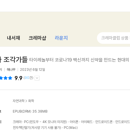
내서재
크레마샵
라운지
크레마클럽 상품
자 조각가들
타이레놀부터 코로나19 백신까지 신약을 만드는 현대의
저
해나무
2023년 6월 12일
9.9
(
90
건)
자연과학
>
화학
보
EPUB(DRM)
35.38MB
기
크레마
PC(윈도우 - 4K 모니터 미지원)
아이폰
아이패드
안드로이드폰
안드로이드
전자책단말기(저사양 기기 사용 불가)
PC(Mac)