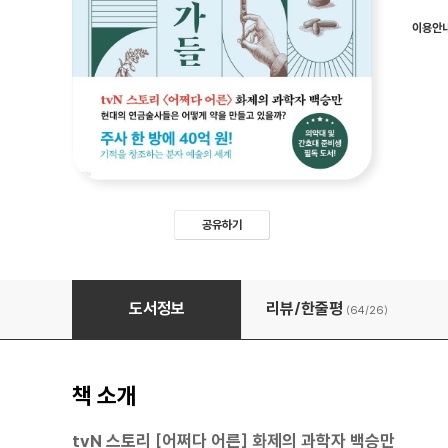
이용안
공유하기
분자 조각가들
도서정보
리뷰/한줄평
(64/
26
)
책 소개
tvN 스토리 [어쩌다 어른] 화제의 과학자 백승만