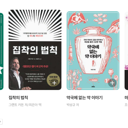
마
약국에 없는 약 이야기
집착의 법칙
조
박성규 저
그랜트 카돈 저/최은아 역