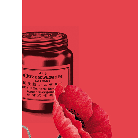
7장 대륙봉쇄령과 아스피린 그리고 타이레놀
전투의 순간: 트라팔가르해전 | 대륙봉쇄령과 해열제 품귀 
적정량
더 들어가기: 아스피린은 어떻게 작용하는가?
8장 마법의 탄환
대륙을 넘어선 공조 | 100년의 시간 | 비소, 구원의 약이 되
더 들어가기: 페니실린 생산을 위해 화학자들은 무엇을 
9장 공포의 전쟁, 전쟁의 공포
덩케르크 탈출 작전 | 인공동면 요법 | 고참 병장 증후군 |
마치며
전쟁이 없으면 약을 못 만들까? | 전쟁과 질병에 대비하
참고 문헌