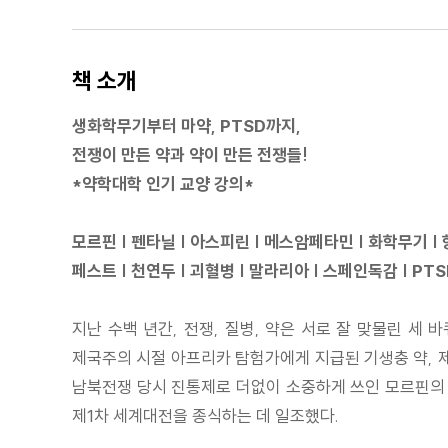
책 소개
생화학무기부터 마약, PTSD까지,
전쟁이 만든 약과 약이 만든 전쟁들!
*약학대학 인기 교양 강의*
모르핀 | 펜타닐 | 아스피린 | 메스암페타민 | 화학무기 |
페스트 | 천연두 | 괴혈병 | 말라리아 | 스페인독감 | PTS
지난 수백 년간, 전쟁, 질병, 약은 서로 잘 맞물린 세 
제국주의 시절 아프리카 탐험가에게 지급된 기생충 약, 
남북전쟁 당시 진통제로 더없이 소중하게 쓰인 모르핀의 
제1차 세계대전을 종식하는 데 일조했다.