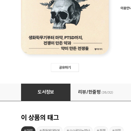
이용안
공유하기
전쟁과 약, 기나긴 악연의 역사
도서정보
리뷰/한줄평
(35/
32
)
이 상품의 태그
#마약
#중독에대하여
#ㅁㅁ로읽는역사
#전쟁
#의학