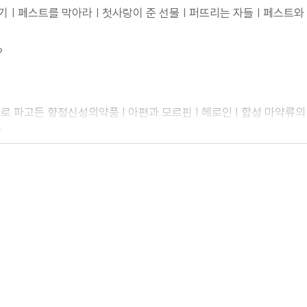
기 | 페스트를 막아라 | 첫사랑이 준 선물 | 퍼뜨리는 자들 | 페스트
?
로 파고든 향정신성의약품 | 아편과 모르핀 | 헤로인 | 합성 마약류의
?
 죽음의 고속도로 | 테러와 암살에 사용한 화학무기 | 알렉세이 나발니 중