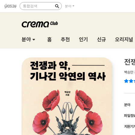
통합검색
분야
분야
홈
추천
인기
신규
오리지널
전쟁
백승만
분야
파일정
지원기