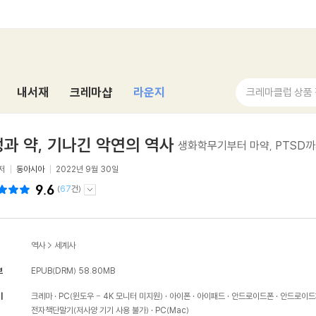
내서재
크레마샵
라운지
크레마클럽 상품
과 약, 기나긴 악연의 역사
생화학무기부터 마약, PTSD까
저
동아시아
2022년 9월 30일
9.6
(
67
건)
역사
>
세계사
보
EPUB(DRM)
58.80MB
기
크레마
PC(윈도우 - 4K 모니터 미지원)
아이폰
아이패드
안드로이드폰
안드로이드
전자책단말기(저사양 기기 사용 불가)
PC(Mac)