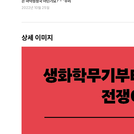
203고지를 점령하라 | 러일전쟁의 분수령 | 향료는 왜 비
은 마약청정국 아닌가요? - 『우리
는 마약을 모른다』 외
2022년 10월 25일
여순항 전투 | 러일전쟁 이후
더 들어가기: 비타민C는 어떻게 괴혈병을 예방할까?
5장 전쟁의 골칫거리, 말라리아
상세 이미지
코코다 트랙의 전투 | 천적 | 말라리아를 근절하기 위한 노
베트남전쟁 | 온고지신 | 아르테미시닌 | 끝없는 전쟁
더 들어가기: 아프리카인은 어떻게 말라리아를 견뎌냈을
6장 스페인 독감, 그 시작과 끝
최초의 환자 | 늘어지는 전황과 미국의 참전 | 억울한 ‘독
시간이 지나도 퇴색되지 않는 열정 | 검증과 확인
더 들어가기: 바이러스 치료제는 어디까지 와 있을까?
3부 전쟁이 남기다: 선물과 청구서