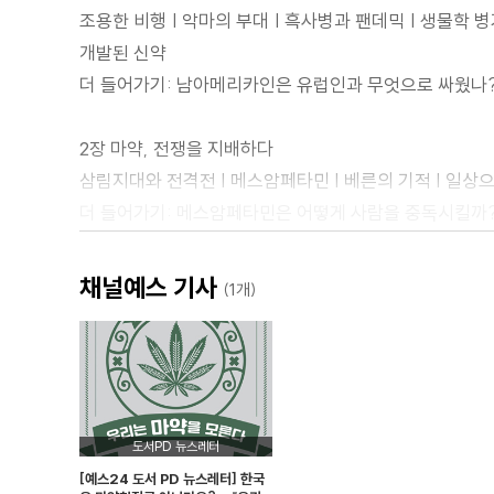
조용한 비행 | 악마의 부대 | 흑사병과 팬데믹 | 생물학 병
개발된 신약
더 들어가기: 남아메리카인은 유럽인과 무엇으로 싸웠나
2장 마약, 전쟁을 지배하다
삼림지대와 전격전 | 메스암페타민 | 베른의 기적 | 일상으
더 들어가기: 메스암페타민은 어떻게 사람을 중독시킬까
3장 화학무기와 해독제
채널예스 기사
(1개)
사막의 폭풍 | 화학무기 | 자율신경계 | 걸프전 증후군 |
더 들어가기: 아프가니스탄, 세계 최대 아편 생산지
2부 전쟁을 끝내다: 답을 찾는 자들
도서PD 뉴스레터
4장 비타민 전쟁
[예스24 도서 PD 뉴스레터] 한국