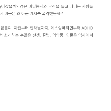
죽어갔을까? 검은 비닐봉지와 우산을 들고 다니는 사람들
시 미군은 왜 아군 기지를 폭격했을까?
 곁들여, 아편부터 펜타닐까지, 메스암페타민부터 ADHD
서 소개하는 수많은 전쟁, 질병, 의약품, 인물은 역사에서