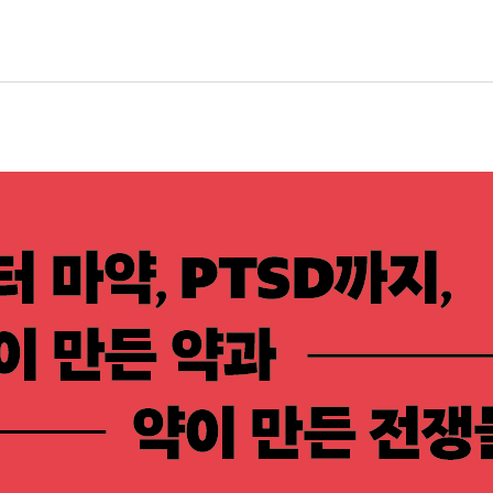
쌌을까 | 향료 전쟁 | 향료 무역과 괴혈병 | 괴혈병을 이겨라 | 각
력 | 신코나 가루 | 퀴닌 | 값싸고 효능 좋은 퀴닌 유도체 | 군의
까?
감균’ | 패닉 | 돌연변이를 막아라 | 독감 바이러스의 규명과 백신 생