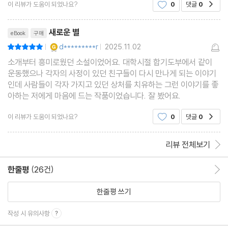
이 리뷰가 도움이 되었나요?
0
댓글
0
공감
어설 수 있다는 믿음을 전하는 감동적인 작품
리뷰제목
새로운 별
eBook
구매
YES마니아 : 골드
d*********r
2025.11.02
평점10점
|
|
소개부터 흥미로웠던 소설이었어요. 대학시절 합기도부에서 같이
운동했으나 각자의 사정이 있던 친구들이 다시 만나게 되는 이야기
인데 사람들이 각자 가지고 있던 상처를 치유하는 그런 이야기를 좋
아하는 저에게 마음에 드는 작품이었습니다. 잘 봤어요.
이 리뷰가 도움이 되었나요?
0
댓글
0
공감
리뷰 전체보기
한줄평
(26건)
한줄평 이동
한줄평 쓰기
작성 시 유의사항