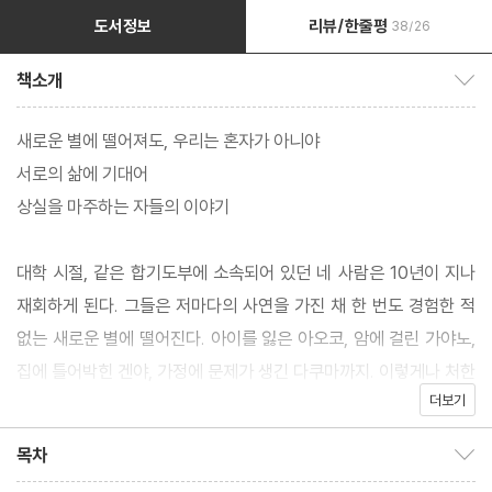
도서정보
리뷰/한줄평
38/26
책소개
책소개 보이기/감추기
새로운 별에 떨어져도, 우리는 혼자가 아니야
서로의 삶에 기대어
상실을 마주하는 자들의 이야기
대학 시절, 같은 합기도부에 소속되어 있던 네 사람은 10년이 지나
재회하게 된다. 그들은 저마다의 사연을 가진 채 한 번도 경험한 적
없는 새로운 별에 떨어진다. 아이를 잃은 아오코, 암에 걸린 가야노,
집에 틀어박힌 겐야, 가정에 문제가 생긴 다쿠마까지. 이렇게나 처한
더보기
상황과 사정이 다른 네 사람이 다시 만난다고 해서 인생이 달라질 수
있을까? 해결하기 급급해 보이는 사정을 가진 서로가 과연 도움이
목차
목차 보이기/감추기
될 수 있을까? 네 사람에게 여전히 유효한 공통점은 대학 시절 때 함