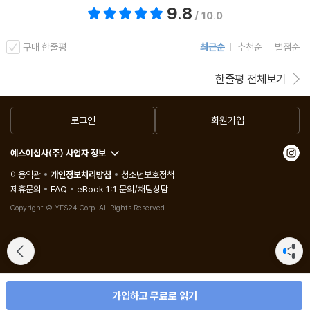
9.8
총 평점 9.8점
/ 10.0
구매 한줄평
최근순
추천순
별점순
한줄평 전체보기
로그인
회원가입
예스이십사(주) 사업자 정보
이용약관
개인정보처리방침
청소년보호정책
제휴문의
FAQ
eBook 1:1 문의/채팅상담
Copyright © YES24 Corp. All Rights Reserved.
가입하고 무료로 읽기