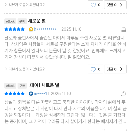
이 리뷰가 도움이 되었나요?
0
댓글
0
공감
리뷰제목
새로운 별
eBook
구매
YES마니아 : 골드
h**********l
2025.11.10
평점10점
|
|
달로와 출판사에서 출간된 아야세 마루님 소설 새로운 별 리뷰입니
다. 상처입은 사람들이 서로를 구원한다는 소재 자체가 이입을 안 하
기가 힘들어서 읽다보니 눈물이 날 것 같았어요. 인류애도 느껴지고
기저 감성이 따뜻해서 좋았습니다. 잘 읽었어요.
이 리뷰가 도움이 되었나요?
0
댓글
0
공감
리뷰제목
[대여] 새로운 별
eBook
구매
YES마니아 : 플래티넘
m****1
2025.11.10
평점10점
|
|
상실과 회복을 다룬 따뜻하고도 묵직한 이야기다. 각자의 삶에서 무
너지고 상처받은 네 사람이 다시 만나 서로의 아픔을 나누며 삶의 균
형을 되찾아가는 과정을 섬세하게 그린다. 잃는다는 것은 곧 가졌다
는 증거이며, 그 기억이 우리를 다시 살아가게 한다는 메시지가 깊게
남는다. 낯선 별에 떨어진 듯한 인생의 순간에도, 함께라면 다시 일