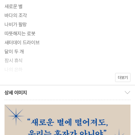
께했던 합기도, 그거 하나다. 각자의 사정을 함구한 채 매주 같은 합
새로운 별
기도장에서 만나, 아무런 조건도, 상황도, 상태도 따지지 않고 몸과
바다의 조각
몸만을 부딪쳐 가며 운동을 한다. 각자의 장점이 살아 있는 기술은 1
나비가 팔랑
0년 전과 변함이 없다.
따뜻해지는 로봇
그들은 지금 ‘새로운 별’에 떨어졌다. 한 번도 와본 적 없는, 올 것이
새터데이 드라이브
라 상상도 해본 적 없는 낯선 곳에서 어디로 가야 할지 갈피를 잡지
달이 두 개
못하고 있다. 지금껏 그들이 살아온 것으로는 이곳에서 살아남을 수
잠시 휴식
없다. 과연 그들은 새로운 별에서 서로를 구원할 수 있을까?
나의 은하
더보기
옮긴이의 말
상세 이미지
상세 이미지 보이기/감추기