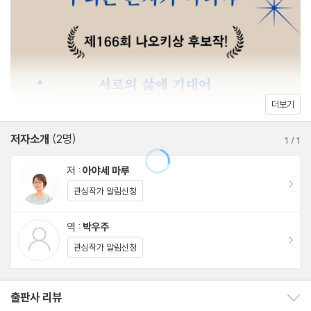
더보기
저자소개
(2명)
1
/
1
저 :
아야세 마루
이동
관심작가 알림신청
역 :
박우주
이동
관심작가 알림신청
출판사 리뷰
출판사 리뷰 보이기/감추기