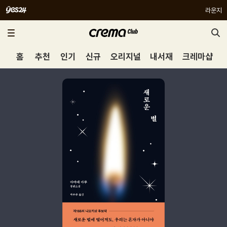
라운지
홈
추천
인기
신규
오리지널
내서재
크레마샵