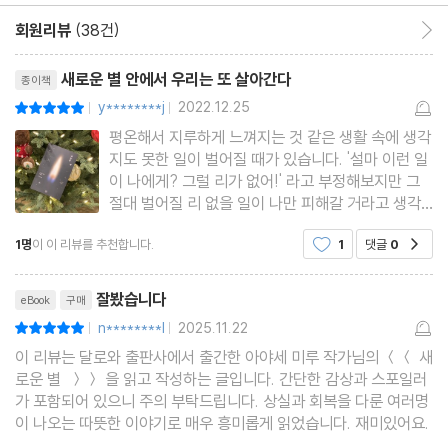
회원리뷰
(38건)
회원리뷰 이동
리뷰제목
새로운 별 안에서 우리는 또 살아간다
종이책
y********j
2022.12.25
평점10점
|
|
평온해서 지루하게 느껴지는 것 같은 생활 속에 생각
지도 못한 일이 벌어질 때가 있습니다. '설마 이런 일
이 나에게? 그럴 리가 없어!' 라고 부정해보지만 그
절대 벌어질 리 없을 일이 나만 피해갈 거라고 생각
하는 것 자체가 오만 아니었을까 싶은 때가요. 누군
1명
이 이 리뷰를 추천합니다.
1
댓글
0
공감
가는 가족으로 인해 괴롭고, 누군가는 스스로를 제어
할 수 없는 상황에 빠져 괴롭고, 병에 걸려서, 아이를
리뷰제목
잃어서 고
잘봤습니다
eBook
구매
n********l
2025.11.22
평점10점
|
|
이 리뷰는 달로와 출판사에서 출간한 아야세 미루 작가님의 ＜＜ 새
로운 별 ＞＞ 을 읽고 작성하는 글입니다. 간단한 감상과 스포일러
가 포함되어 있으니 주의 부탁드립니다. 상실과 회복을 다룬 여러명
이 나오는 따뜻한 이야기로 매우 흥미롭게 읽었습니다. 재미있어요.