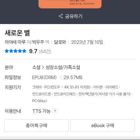
공유하기
새로운 별
아야세 마루
저/
박우주
역
달로와
2023년 7월 10일
9.7
리뷰 총점
(64건)
분야
소설
>
성장소설/가족소설
파일정보
EPUB(DRM)
29.57MB
지원기기
크레마
PC(윈도우 - 4K 모니터 미지원)
아이폰
아이패드
안드로이드폰
안드로이드패드
전자책단말기(저사양 기기 사용 불가)
PC(Mac)
이용안내
TTS 가능
종이책 구매
eBook 구매