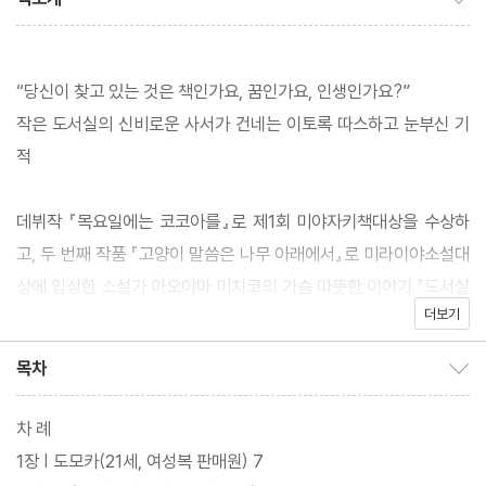
“당신이 찾고 있는 것은 책인가요, 꿈인가요, 인생인가요?”
작은 도서실의 신비로운 사서가 건네는 이토록 따스하고 눈부신 기
적
데뷔작 『목요일에는 코코아를』로 제1회 미야자키책대상을 수상하
고, 두 번째 작품 『고양이 말씀은 나무 아래에서』로 미라이야소설대
상에 입상한 소설가 아오야마 미치코의 가슴 따뜻한 이야기 『도서실
더보기
에 있어요』가 출간되었다.
본 작품인 『도서실에 있어요』는 2021년 서점대상 2위에 오른 화제
목차
목차 보이기/감추기
작으로, 우연히 찾은 도서실에서 신비로운 분위기의 사서와 마주한
다섯 인물이 자신만의 삶을 찾아가는 모습을 보여주며 일상의 희망
차 례
을 잃지 않게 독려하는 소설이다.
1장 | 도모카(21세, 여성복 판매원) 7
타인의 삶을 재단하는 대신 그 속에 담긴 빛을 찾아내는 아오야마 미