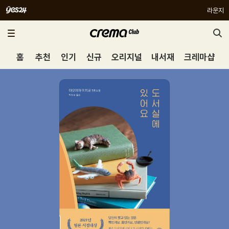
라운지
홈
추천
인기
신규
오리지널
내서재
크레마샵