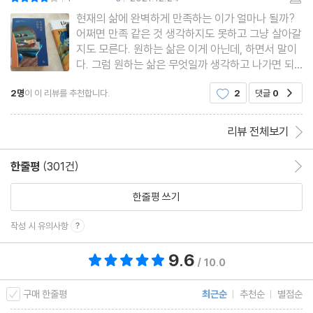
|
|
현재의 삶에 완벽하게 만족하는 이가 얼마나 될까?
어쩌면 만족 같은 것 생각하지도 못하고 그냥 살아갈
지도 모른다. 원하는 삶은 이게 아닌데, 하면서 말이
다. 그럼 원하는 삶은 무엇일까 생각하고 나가면 되
는 거 아닐까. 알다시피 말처럼 쉬운 게 아니다. 왜 이
2명
이 이 리뷰를 추천합니다.
2
댓글
0
공감
리 삶은 어렵고 버거울까. 소설에서도 마찬가지로 아
오야마 미치코의 소설 『도서실에 있어요』 속 인물들
의 현실적인 고민
리뷰 전체보기
한줄평
(301건)
한줄평 이동
한줄평 쓰기
작성 시 유의사항
9.6
총 평점 9.6점
/ 10.0
구매 한줄평
최근순
추천순
별점순