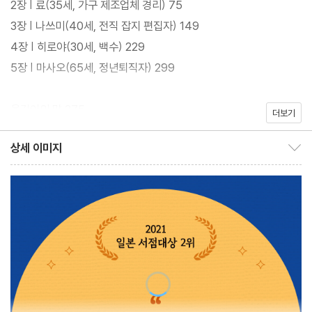
2장 | 료(35세, 가구 제조업체 경리) 75
치코의 시선을 따라가다 보면, 미처 잊고 살았던 우리 마음속의 불씨
3장 | 나쓰미(40세, 전직 잡지 편집자) 149
를 발견하게 된다. 일과 삶 사이의 균형을 맞추지 못해 휘청이는 사
4장 | 히로야(30세, 백수) 229
람들에게 위로의 인사와 응원의 악수를 건네는 사서 고마치 씨의 태
5장 | 마사오(65세, 정년퇴직자) 299
도와 그로 인해 변화하는 인물들의 모습은 권태에 빠진 우리 삶에 새
로운 의지를 전해줄 것이다.
옮긴이의 말 375
더보기
상세 이미지
상세 이미지 보이기/감추기