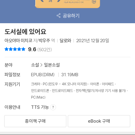
공유하기
도서실에 있어요
아오야마 미치코
저/
박우주
역
달로와
2021년 12월 20일
9.6
리뷰 총점
(502건)
분야
소설
>
일본소설
파일정보
EPUB(DRM)
31.19MB
지원기기
크레마
PC(윈도우 - 4K 모니터 미지원)
아이폰
아이패드
안드로이드폰
안드로이드패드
전자책단말기(저사양 기기 사용 불가)
PC(Mac)
이용안내
TTS 가능
종이책 구매
eBook 구매