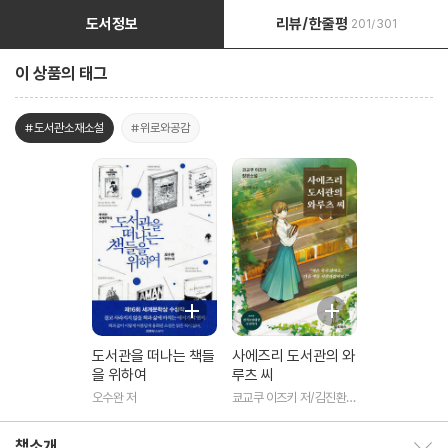
도서정보
리뷰/한줄평
201/301
이 상품의 태그
#도서관소재소설
#위로와공감
도서관을 떠나는 책들
사에즈리 도서관의 와
을 위하여
루츠 씨
오수완 저
쿄교쿠 이즈키 저/김진환
역
책소개
책소개 보이기/감추기