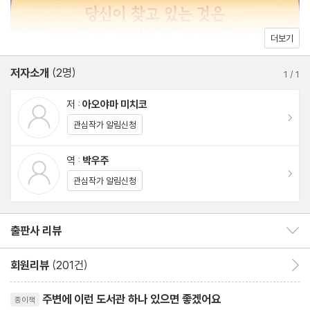
더보기
저자소개
(2명)
1
/
1
저 :
아오야마 미치코
이동
관심작가 알림신청
역 :
박우주
이동
관심작가 알림신청
출판사 리뷰
출판사 리뷰 보이기/감추기
회원리뷰
(201건)
회원리뷰 이동
리뷰제목
주변에 이런 도서관 하나 있으면 좋겠어요
종이책