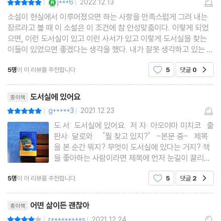
j***6
2022.12.13
|
|
소설이 현실에서 이루어졌으면 하는 사항을 만족스럽게 그려 내는
장르라고 볼 때 이 소설은 이 조건에 참 안성맞춤이다. 이렇게 되었
으면, 이런 도서실이 있고 이런 사서가 있고 이렇게 도서실을 찾는
이들이 있었으면 좋겠다는 생각을 했다. 내가 잘못 생각하고 있는 것
일 수도 있다. 우리 주변에 이미 있는데 내가 미처 모르고 있는 것일
5명
이 이 리뷰를 추천합니다.
5
댓글
0
공감
수도. 정말 그랬으면 좋겠다. 사는 것을
리뷰제목
도서실에 있어요
종이책
g*****3
2021.12.23
평점10점
|
|
도 서: 도서실에 있어요 저 자: 아오야마 미치코 출
판사: 달로와 "뭘 찾고 있지?" -본문 중- 제목
을 본 순간 뭐지? 무엇이 도서실에 있다는 거지? 책
을 좋아하는 사람이라면 제목에 먼저 눈길이 끌리게
된다. 일본 서점대상 2위라는 [도서실에 있어요]는
5명
이 이 리뷰를 추천합니다.
5
댓글
2
공감
도서실에 방문한 다섯 명의 인물의 이야기를 다루고
있다. 각각 나이가 다르고 그들이 가진 상황 또한 다
리뷰제목
어떤 삶이든 괜찮아
종이책
r*********s
2021.12.24
평점8점