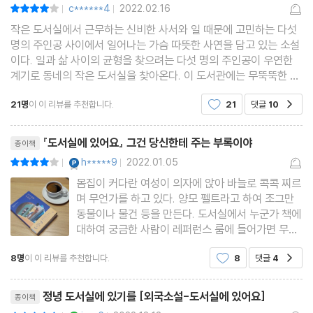
c******4
2022.02.16
평점8점
|
|
작은 도서실에서 근무하는 신비한 사서와 일 때문에 고민하는 다섯
명의 주인공 사이에서 일어나는 가슴 따뜻한 사연을 담고 있는 소설
이다. 일과 삶 사이의 균형을 찾으려는 다섯 명의 주인공이 우연한
계기로 동네의 작은 도서실을 찾아온다. 이 도서관에는 무뚝뚝한 표
정과는 달리 따뜻한 목소리의 주인공인 사서 고마치 씨가 근무한다.
21명
이 이 리뷰를 추천합니다.
21
댓글
10
공감
이들의 사연을 들은 고마치 씨는 생뚱맞은 책
리뷰제목
『도서실에 있어요』 그건 당신한테 주는 부록이야
종이책
YES마니아 : 플래티넘
h*****9
2022.01.05
평점8점
|
|
몸집이 커다란 여성이 의자에 앉아 바늘로 콕콕 찌르
며 무언가를 하고 있다. 양모 펠트라고 하여 조그만
동물이나 물건 등을 만든다. 도서실에서 누군가 책에
대하여 궁금한 사람이 레퍼런스 룸에 들어가면 무뚝
뚝한 사서는 말한다. 당신, 뭘 찾고 있지 그 목소
8명
이 이 리뷰를 추천합니다.
8
댓글
4
공감
리는 몸을 포옥 감싸는 듯하다. 사서 고마치 사유리
의 생김새에 놀랐다가 그 목소리에 안도하여 고민을
리뷰제목
털어놓고
정녕 도서실에 있기를 [외국소설-도서실에 있어요]
종이책
YES마니아 : 로얄
평점10점