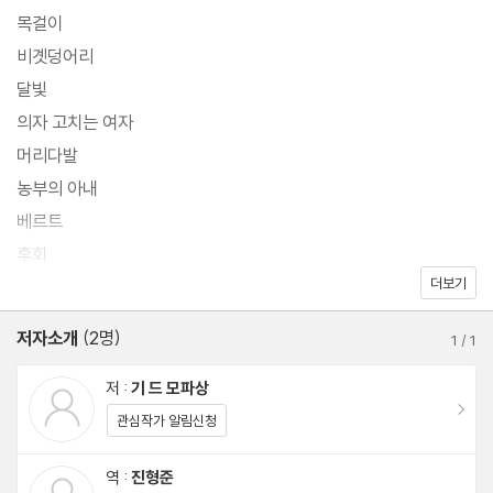
300편이 넘는 단편 중에서 모파상의 가장 유명한 단편 「목걸이」와
목걸이
발표 당시 플로베르로부터 ‘길이 남을 작품’이라는 평을 들었던 「비
비곗덩어리
곗덩어리」, 그리고 사랑에 대한 몇 편의 작품들을 골라 번역해 실었
달빛
다. 인간의 내면의 추한 면을 꿰뚫어보는, 작가의 올곧은 시선이 생
의자 고치는 여자
생히 느껴지는 단편집이다.
머리다발
농부의 아내
베르트
후회
더보기
고백
저자소개
(2명)
1
/
1
『기 드 모파상 단편집』을 찾아서
저 :
기 드 모파상
이동
관심작가 알림신청
역 :
진형준
이동