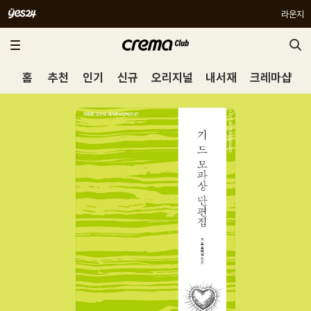
라운지
홈
추천
인기
신규
오리지널
내서재
크레마샵