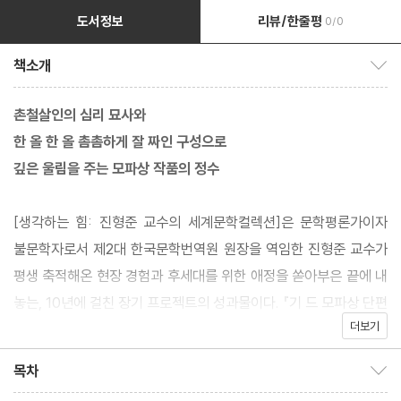
도서정보
리뷰/한줄평
0/0
책소개
책소개 보이기/감추기
촌철살인의 심리 묘사와
한 올 한 올 촘촘하게 잘 짜인 구성으로
깊은 울림을 주는 모파상 작품의 정수
[생각하는 힘: 진형준 교수의 세계문학컬렉션]은 문학평론가이자
불문학자로서 제2대 한국문학번역원 원장을 역임한 진형준 교수가
평생 축적해온 현장 경험과 후세대를 위한 애정을 쏟아부은 끝에 내
놓는, 10년에 걸친 장기 프로젝트의 성과물이다. 『기 드 모파상 단편
더보기
집』은 다수의 단편소설을 발표하여 서구 근대 단편소설을 꽃피운 기
드 모파상의 단편 작품을 모은 것이다.
목차
목차 보이기/감추기