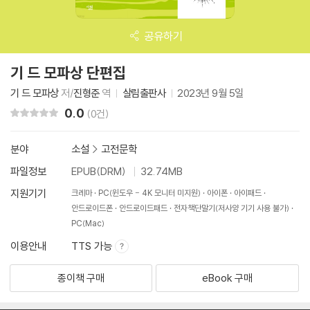
공유하기
기 드 모파상 단편집
기 드 모파상
저/
진형준
역
살림출판사
2023년 9월 5일
0.0
리뷰 총점
(0건)
분야
소설
>
고전문학
파일정보
EPUB(DRM)
32.74MB
지원기기
크레마
PC(윈도우 - 4K 모니터 미지원)
아이폰
아이패드
안드로이드폰
안드로이드패드
전자책단말기(저사양 기기 사용 불가)
PC(Mac)
이용안내
TTS 가능
종이책 구매
eBook 구매