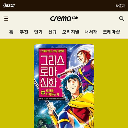
라운지
홈
추천
인기
신규
오리지널
내서재
크레마샵