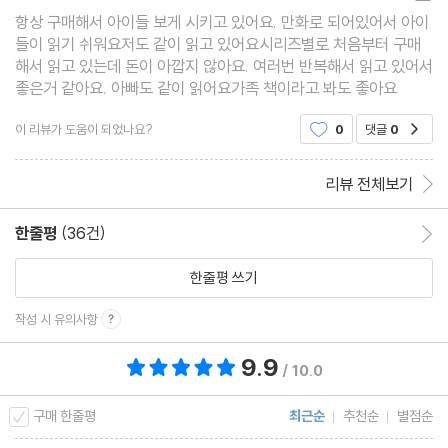
항상 구매해서 아이들 보게 시키고 있어요. 만화로 되어있어서 아이
들이 읽기 쉬워요저도 같이 읽고 있어요시리즈별로 처음부터 구매
해서 읽고 있는데 돈이 아깝지 않아요. 여러번 반복해서 읽고 있어서
좋은거 같아요. 아빠도 같이 읽어요가족 책이라고 봐도 좋아요
이 리뷰가 도움이 되었나요?
0
댓글
0
공감
리뷰 전체보기
한줄평
(36건)
한줄평 이동
한줄평 쓰기
작성 시 유의사항
9.9
총 평점 9.9점
/ 10.0
구매 한줄평
최근순
추천순
별점순