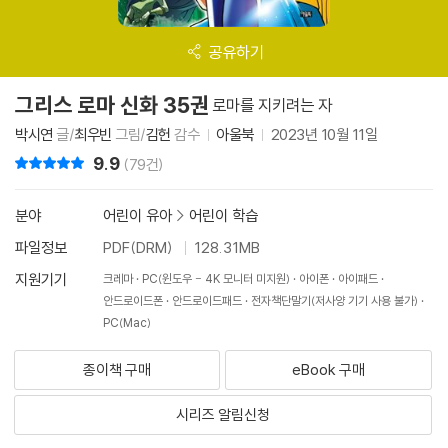
공유하기
그리스 로마 신화 35권
로마를 지키려는 자
박시연
글/
최우빈
그림/
김헌
감수
아울북
2023년 10월 11일
9.9
리뷰 총점
(79건)
분야
어린이 유아
>
어린이 학습
파일정보
PDF(DRM)
128.31MB
지원기기
크레마
PC(윈도우 - 4K 모니터 미지원)
아이폰
아이패드
안드로이드폰
안드로이드패드
전자책단말기(저사양 기기 사용 불가)
PC(Mac)
종이책 구매
eBook 구매
시리즈 알림신청