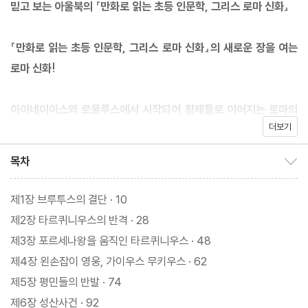
믿고 보는 아울북의 『만화로 읽는 초등 인문학, 그리스 로마 신화』
『만화로 읽는 초등 인문학, 그리스 로마 신화』의 새로운 장을 여는
로마 신화!
아이네이아스와 로물루스에서 시작되어 황제들로 이어지는 로마의
더보기
신화와 역사 대모험!
목차
목차 보이기/감추기
제1장 브루투스의 결단 · 10
집정관 브루투스가 공화정 정치를 시작하자, 해외로 망명한 폭군 타
제2장 타르퀴니우스의 반격 · 28
르퀴니우스는 브루투스의 처남인 비텔리 형제에게 몰래 사절단을
제3장 포르세나왕을 움직인 타르퀴니우스 · 48
보내 도움을 요청한다. 사절단의 유혹에 넘어간 비텔리 형제는 공화
제4장 왼손잡이 영웅, 가이우스 무키우스 · 62
정을 뒤엎고 왕정 체제로 돌아갈 음모를 꾸민다. 그런데 놀랍게도 비
제5장 평민들의 반발 · 74
텔리 형제에게 포섭된 젊은 귀족 중에는 브루투스의 두 아들마저 있
제6장 성산사건 · 92