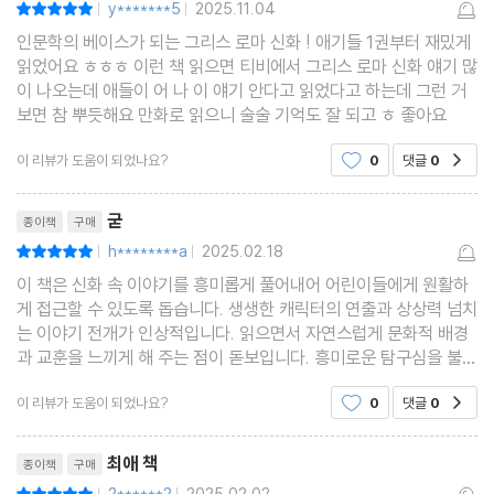
y*******5
2025.11.04
|
|
인문학의 베이스가 되는 그리스 로마 신화 ! 애기들 1권부터 재밌게
읽었어요 ㅎㅎㅎ 이런 책 읽으면 티비에서 그리스 로마 신화 얘기 많
이 나오는데 애들이 어 나 이 얘기 안다고 읽었다고 하는데 그런 거
보면 참 뿌듯해요 만화로 읽으니 술술 기억도 잘 되고 ㅎ 좋아요
이 리뷰가 도움이 되었나요?
0
댓글
0
공감
리뷰제목
굳
종이책
구매
h********a
2025.02.18
평점10점
|
|
이 책은 신화 속 이야기를 흥미롭게 풀어내어 어린이들에게 원활하
게 접근할 수 있도록 돕습니다. 생생한 캐릭터의 연출과 상상력 넘치
는 이야기 전개가 인상적입니다. 읽으면서 자연스럽게 문화적 배경
과 교훈을 느끼게 해 주는 점이 돋보입니다. 흥미로운 탐구심을 불러
일으킵니다.
이 리뷰가 도움이 되었나요?
0
댓글
0
공감
리뷰제목
최애 책
종이책
구매
평점10점