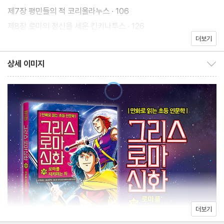
었으니! 하지만 반역자들의 음모는 한 노예가 이 사실을 브루투스에
제7장 평민들의 적 코리올라누스 · 106
게 밀고하면서 발각된다. 집정관 브루투스는 어떻게든 공화정을 지
제8장 로마의 정신을 세운 킨키나투스 · 126
키기 위해 반역에 가담했던 두 아들과 처남들을 가차 없이 처형한다.
더보기
제9장 로마 최초의 성문법, 12표법 · 142
그 후 콜라티누스 독재관은 반역자들에게 미온적인 태도를 보여 물
제10장 로마를 구한 영웅 카밀루스 · 156
상세 이미지
러나게 되고, 브루투스와 발레리우스 두 사람이 로마를 이끌어 가게
상세 이미지 보이기/감추기
된다.
똑똑해지는 지식 여행
1. 로마인의 작명법 · 172
2. 로마를 움직인 원로원과 시민들 · 174
3. 그리스의 민주정과 로마의 공화정 · 176
그런데 포기를 모르고 야욕에 불타는 타르퀴니우스가 에트루리아의
4. 숲의 신, 실바누스 · 178
대군을 이끌고 로마를 침략해 온다. 다행히 로마를 수호하려는 유피
5. 유피테르 신전과 제우스 신전 · 180
테르의 의지 덕분에 이 위기를 넘기지만, 전쟁 중 공화정을 지키기
6. 성산의 신관들 · 182
위해 헌신하던 브루투스가 전사하고 만다. 그 후 홀로 집정관을 맡게
7. 포룸 로마눔 · 184
된 발레리우스는 또다시 로마의 왕좌를 노리며 에트루리아의 포르
8. 공평한 권리를 위한 성문법, 12표법 · 186
더보기
세나왕을 등에 업고 침략을 감행한 타르퀴니우스와 맞서 싸워야 하
9. 명화로 보는 그리스 로마 신화 · 188