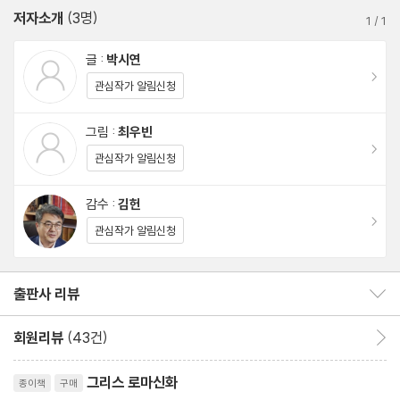
는데…! 과연 로마는 타르퀴니우스의 침략을 물리치고 공화정 체제
저자소개
(3명)
10. 신화 TALK 신화, 무엇이든 물어보세요! · 189
1
/
1
를 지켜 나갈 수 있을까?
글 :
박시연
이동
관심작가 알림신청
그림 :
최우빈
이동
관심작가 알림신청
감수 :
김헌
이동
관심작가 알림신청
출판사 리뷰
출판사 리뷰 보이기/감추기
회원리뷰
(43건)
회원리뷰 이동
리뷰제목
그리스 로마신화
종이책
구매
평점10점