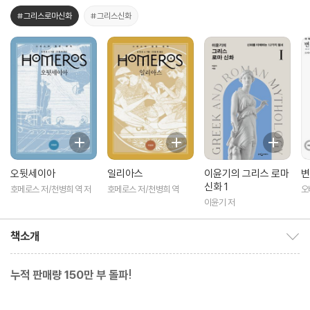
#그리스로마신화
#그리스신화
오뒷세이아
일리아스
이윤기의 그리스 로마
변
신화 1
호메로스 저/천병희 역 저
호메로스 저/천병희 역
오
이윤기 저
책소개
책소개 보이기/감추기
누적 판매량 150만 부 돌파!