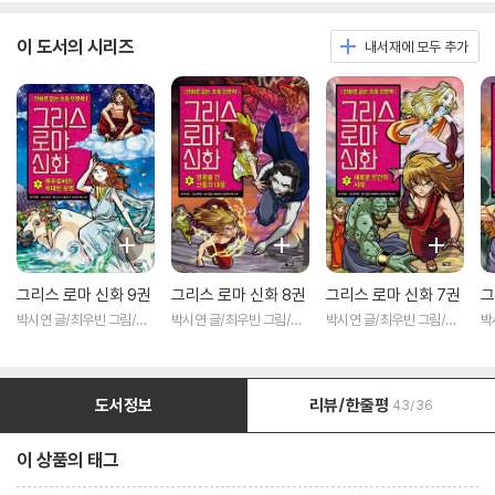
이 도서의 시리즈
내서재에 모두 추가
그리스 로마 신화 9권
그리스 로마 신화 8권
그리스 로마 신화 7권
그
박시연 글/최우빈 그림/김
박시연 글/최우빈 그림/김
박시연 글/최우빈 그림/김
박
헌 감수
헌 감수
헌 감수
헌
도서정보
리뷰/한줄평
43/36
이 상품의 태그