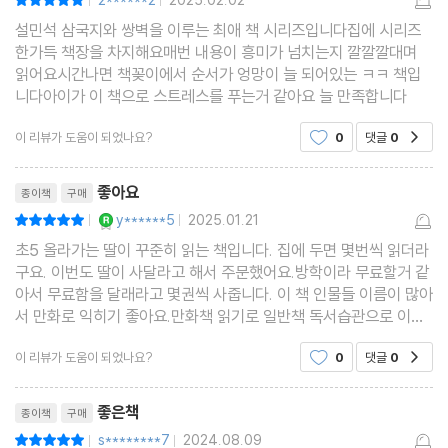
2******2
2025.02.02
|
|
설민석 삼국지와 쌍벽을 이루는 최애 책 시리즈입니다집에 시리즈
한가득 책장을 차지해요매번 내용이 흥미가 넘치는지 깔깔깔대며
읽어요시간나면 책꽂이에서 순서가 엉망이 늘 되어있는 ㅋㅋ 책입
니다아이가 이 책으로 스트레스를 푸는거 같아요 늘 만족합니다
이 리뷰가 도움이 되었나요?
0
댓글
0
공감
리뷰제목
좋아요
종이책
구매
YES마니아 : 로얄
y******5
2025.01.21
평점10점
|
|
초5 올라가는 딸이 꾸준히 읽는 책입니다. 집에 두면 몇번씩 읽더라
구요. 이번도 딸이 사달라고 해서 주문했어요.방학이라 무료할거 같
아서 무료함을 달래라고 몇권씩 사줍니다. 이 책 인물들 이름이 많아
서 만화로 익히기 좋아요.만화책 읽기로 일반책 독서습관으로 이어
지길 기대해봅니다.
이 리뷰가 도움이 되었나요?
0
댓글
0
공감
리뷰제목
좋은책
종이책
구매
s********7
2024.08.09
평점10점
|
|