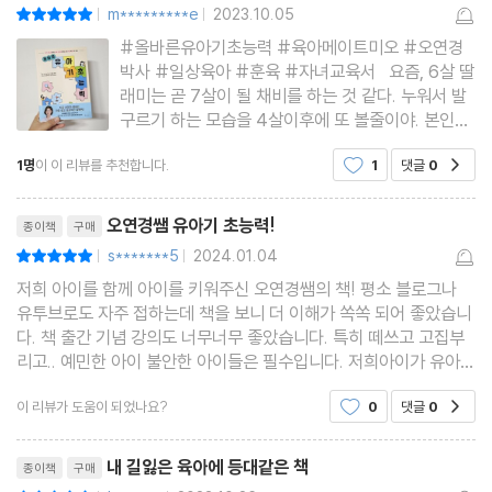
2. 실전! 스스로 선택하고 결정하자!
m*********e
2023.10.05
평점10점
|
|
스스로 선택하고 결정하는 하루를 만드는 방법
#올바른유아기초능력 #육아메이트미오 #오연경
박사 #일상육아 #훈육 #자녀교육서 요즘, 6살 딸
나의 선택을 믿어
래미는 곧 7살이 될 채비를 하는 것 같다. 누워서 발
알아서 척척 외출 준비
구르기 하는 모습을 4살이후에 또 볼줄이야. 본인이
원하는건 꼭 해야지 직성이 풀리는것 같다. 고집인
나는 스스로 잘하는 아이야
1명
이 이 리뷰를 추천합니다.
1
댓글
0
공감
지 나이에 맞는 발달인지 분간이 잘 안된다. 다른
나는 계획대로 할 수 있어
집 아이와 비교를 하자면 끝이 없다. 6살인데 벌써
리뷰제목
내가 만드는 놀이
한글을
오연경쌤 유아기 초능력!
종이책
구매
나는야 놀이 기획자
s*******5
2024.01.04
평점10점
|
|
선택은 언제나 즐거워
저희 아이를 함께 아이를 키워주신 오연경쌤의 책! 평소 블로그나
나는 최적의 선택을 하는 아이야
유투브로도 자주 접하는데 책을 보니 더 이해가 쏙쏙 되어 좋았습니
다. 책 출간 기념 강의도 너무너무 좋았습니다. 특히 떼쓰고 고집부
리고.. 예민한 아이 불안한 아이들은 필수입니다. 저희아이가 유아기
3장 스스로 목표를 향해 나아가는 아이
졸업할 때까지 보고 또 보겠습니다. 좋은책 감사드려요♡ 앞으로도
이 리뷰가 도움이 되었나요?
0
댓글
0
공감
더 다양한 책 부탁드립니다(예를 들면.........
1. 동기와 성취 목표 지향성
리뷰제목
내 길잃은 육아에 등대같은 책
종이책
구매
즐거워야 생기는 동기
평점10점