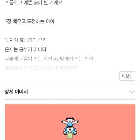
프롤로그 예쁜 꽃이 필 거예요
1장 배우고 도전하는 아이
이 책에서는 나는 할 수 있다는 자기 효능감, 내가 스스로 해낼 거라
1. 자기 효능감과 끈기
는 자기 주도성, 더 큰 만족을 위해 유혹에 흔들리지 않고 기다릴 줄
문제는 공부가 아니다
아는 만족 지연 능력, 어려운 문제를 이겨 내고 다시 일어서는 회복
공부에 도움이 되는 기질 vs 방해가 되는 기질
탄력성 등 내면이 단단한 사람으로 성장하기 위해 꼭 길러야 할 10
배움에 대한 태도는 어릴 때 결정된다
가지 기초 능력을 엄선하여 소개한다. 아이들은 이 능력을 바탕으로
더보기
무엇이 아이들을 도전하게 만들까?
즐겁게 배우고 성취하며, 더 나아가 올바른 자아를 지닌 어른으로 성
자기 효능감을 높이는 방법
상세 이미지
장할 수 있다. 영유아기의 기초 능력 습득은 부모의 영향을 가장 많
상세 이미지 보이기/감추기
끈기를 기르는 방법
이 받는다. 일상에서 부모가 아이에게 ‘무슨 말을, 어떻게 하는지’에
2. 실전! 배우고 도전하자!
따라 능력의 정도가 크게 달라지기 때문이다. 그렇다면 부모는 아이
배우고 도전하는 하루를 만드는 방법
와 어떠한 상호작용을 해야 할까?
나는 일찍 일어나는 아이야
나는 좋은 습관을 가진 아이야