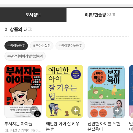
도서정보
리뷰/한줄평
23/5
이 상품의 태그
#육아노하우
#육아는실전
#육아고수노하우
#부모와아이가행복한육아
부서지는 아이들
예민한 아이 잘 키우
산만한 아이를 위한
믿
는 법
본질육아
이
애비게일 슈라이어 저/이수