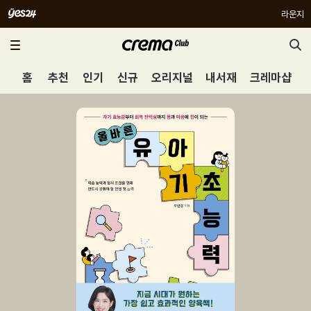
라운지
홈
추천
인기
신규
오리지널
내서재
크레마샵