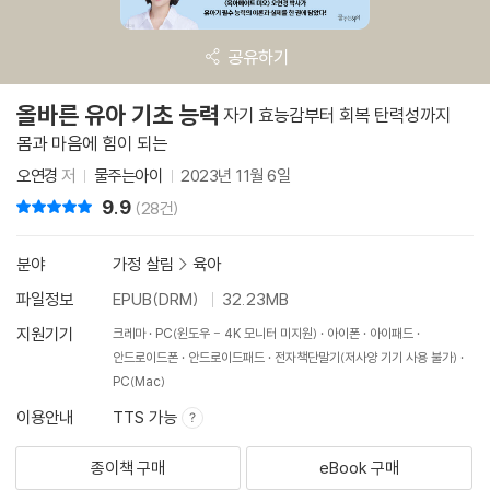
공유하기
올바른 유아 기초 능력
자기 효능감부터 회복 탄력성까지
몸과 마음에 힘이 되는
오연경
저
물주는아이
2023년 11월 6일
9.9
리뷰 총점
(28건)
분야
가정 살림
>
육아
파일정보
EPUB(DRM)
32.23MB
지원기기
크레마
PC(윈도우 - 4K 모니터 미지원)
아이폰
아이패드
안드로이드폰
안드로이드패드
전자책단말기(저사양 기기 사용 불가)
PC(Mac)
이용안내
TTS 가능
종이책 구매
eBook 구매