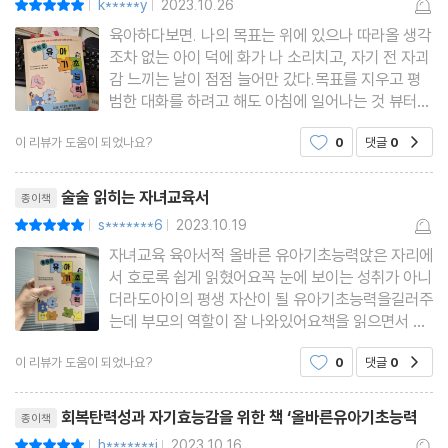
k*****y
2023.10.26
|
|
학습 동기가 높은 아이들
육아하다보면. 나의 목표는 위에 있으나 따라올 생각
학습 동기가 낮은 아이들
조차 없는 아이 덕에 화가 나 소리치고, 자기 전 자괴
동기와 보상에 관한 오해
감 느끼는 날이 점점 늘어만 갔다.목표를 지우고 평
범한 대화를 하려고 해도 아침에 일어나는 것 뷰터
동기의 유형은 다양하다
짜증이 늘어나곤, 냉랭한 분위기가 이어지면 그또한
내적 동기로 이끄는 방법
이 리뷰가 도움이 되었나요?
0
댓글
0
공감
불편해하는 나였다.방향을 잃은 배와도 같았다. 무기
2. 실전! 즐겁게 목표를 성취하자!
력했다.그런데 이 시점에 오연경박사님이 책을 출간
리뷰제목
하신다는 소식을
목표를 성취하는 하루를 만드는 방법
술술 읽히는 자녀교육서
종이책
나는 목표를 향해 움직이는 아이야
s*******6
2023.10.19
평점10점
|
|
나는 생각하고 행동하는 아이야
자녀교육 육아서적 올바른 유아기초능력앉은 자리에
서 호로록 쉽게 읽혔어요꼭 눈에 보이는 성취가 아니
-확인된 조절, 통합된 조절
더라도아이의 평생 자산이 될 유아기초능력을길러주
나는 계속 성장하는 아이야
는데 부모의 역할이 잘 나와있어요책을 읽으면서 우
리 아이가 이렇게 컸으면 좋겠다는 마음이 더 확고해
나는 가치를 중요하게 여기는 아이야
이 리뷰가 도움이 되었나요?
0
댓글
0
공감
졌어요구체적인 일상생활에서 부모와 즐겁게상호작
-외적 동기에서 내적 동기로
용하면서 아이의 성장을 돕는 방법이자세히 설명되
리뷰제목
나는 깊게 탐구하는 게 좋은 아이야
어 있는 책이에요저도 지
회복탄력성과 자기효능감을 위한 책 ‘올바른유아기초능력
종이책
나는 알아 가는 과정이 즐거운 아이야
h*******i
2023.10.16
평점10점