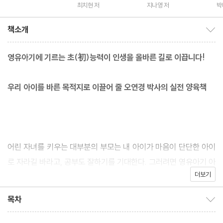
경 역
최치현 저
지나영 저
박
책소개
책소개 보이기/감추기
영유아기에 기르는 초(初)능력이 인생을 올바른 길로 이끕니다!
우리 아이를 바른 목적지로 이끌어 줄 오연경 박사의 실전 양육책
어린 자녀를 키우는 대부분의 부모는 내 아이가 마음이 단단한 아이
로 자라길 바라고, 공부도 잘하기를 기대한다. 그러려면 영유아기 아
더보기
이들은 제일 먼저 인생을 살아가는 데 도움이 되는 능력, 학습을 대
하는 태도를 키우는 능력을 배워야 한다. 인생에서 가장 중요한 기초
목차
목차 보이기/감추기
능력을 배울 수 있는 알맞은 시기가 바로 영유아기이기 때문이다. 그
렇다면 그 좋은 능력에는 무엇이 있으며, 어떻게 기를 수 있을까?