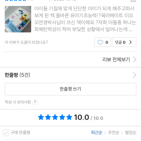
|
|
나는 미래에도 행복한 아이야
아이들 기질에 맞게 단단한 아이가 되게 해주고파서
보게 된 책.올바른 유아기초능력!?육아메이트 미오
오연경박사님이 쓰신 책이예요.?저희 아들중 하나는
4장 유혹에 흔들리지 않는 아이
회복탄력성이 적어 부딪힌 상황에서 일어나는게 무
척 힘이 들어하는 경우가 많습니다. 불안기질이 높은
1. 자기 조절 능력과 만족 지연 능력
이 리뷰가 도움이 되었나요?
0
댓글
0
공감
경우의 아이가 이러한 경우에 해당이 되는데요.?미
리 이야기 해주고 다양한 경우를 설명해주어 선택해
동기를 유지하는 힘 -조절
서 해결해가는 능력을
리뷰 전체보기
만족 지연의 기본 조건 -외적 보상
외적 보상의 가치 다루기
한줄평
(5건)
한줄평 이동
만족 지연 능력을 높이는 방법
한줄평 쓰기
만족 지연 능력과 집중력
집중력을 높이는 방법
작성 시 유의사항
2. 실전! 유혹이 있어도 조절하는 하루
10.0
총 평점 10.0점
조절을 배우는 하루를 만드는 방법
/ 10.0
기다리는 건 즐거운 일
구매 한줄평
최근순
추천순
별점순
나는 잘 기다리는 아이야