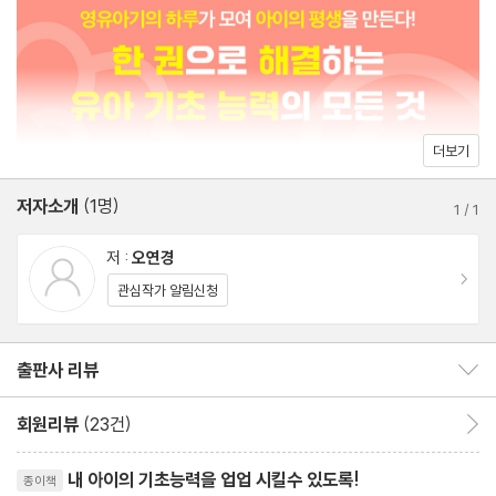
나는 새로운 배움을 좋아하는 아이야
나는 꾸준히 배우고 도전하는 아이야
실전 훈육에 강한 ‘육아메이트 미오’ 오연경 박사가 전하는 올바른
나는 형아니까! 나는 언니니까!
유아 기초 능력과 풍부한 대화 예시를 살펴보고, 우리 아이의 인생
나는 노력해서 결과를 내는 아이야
첫 능력을 꽃피게 하는 하루 육아의 힘을 경험하자!
나는 책임을 다하는 아이야
더보기
나는 어려운 과제에 도전하는 아이야
저자소개
(1명)
1
/
1
2장 스스로 선택하고 결정하는 아이
저 :
오연경
이동
관심작가 알림신청
1. 자율성과 자기 주도성
자율성의 방향과 진짜 의미
출판사 리뷰
출판사 리뷰 보이기/감추기
자율은 자유가 아니다
한계의 기준
회원리뷰
(23건)
회원리뷰 이동
자율성을 기르는 방법
리뷰제목
자기 주도적인 아이로 키우는 방법
내 아이의 기초능력을 업업 시킬수 있도록!
종이책