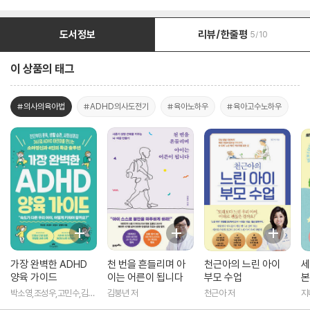
도서정보
리뷰/한줄평
5/10
이 상품의 태그
#의사의육아법
#ADHD의사도전기
#육아노하우
#육아고수노하우
가장 완벽한 ADHD
천 번을 흔들리며 아
천근아의 느린 아이
세
양육 가이드
이는 어른이 됩니다
부모 수업
본
념
박소영,조성우,고민수,김병
김붕년 저
천근아 저
지
욱 저