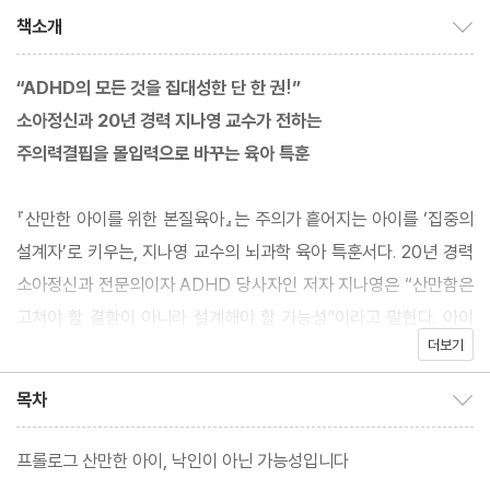
책소개
책소개 보이기/감추기
“ADHD의 모든 것을 집대성한 단 한 권!”
소아정신과 20년 경력 지나영 교수가 전하는
주의력결핍을 몰입력으로 바꾸는 육아 특훈
『산만한 아이를 위한 본질육아』는 주의가 흩어지는 아이를 ‘집중의
설계자’로 키우는, 지나영 교수의 뇌과학 육아 특훈서다. 20년 경력
소아정신과 전문의이자 ADHD 당사자인 저자 지나영은 “산만함은
고쳐야 할 결함이 아니라 설계해야 할 가능성”이라고 말한다. 아이
더보기
의 주의력, 충동성, 계획력 부족을 단순한 훈육의 문제가 아니라 뇌
가 정보를 처리하고 반응하는 방식의 차이로 이해하고, 이를 일상 속
목차
목차 보이기/감추기
실천 전략으로 바꾸는 방법을 구체적으로 제시한다.
프롤로그 산만한 아이, 낙인이 아닌 가능성입니다
10만 독자의 사랑을 받은 전작 『세상에서 가장 쉬운 본질육아』가