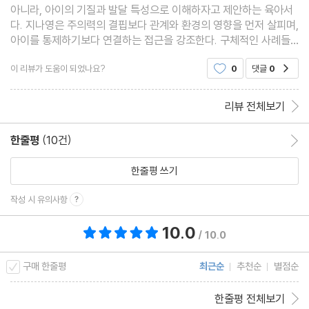
아니라, 아이의 기질과 발달 특성으로 이해하자고 제안하는 육아서
다. 지나영은 주의력의 결핍보다 관계와 환경의 영향을 먼저 살피며,
아이를 통제하기보다 연결하는 접근을 강조한다. 구체적인 사례들
은 부모의 불안을 줄이고 실천 가능성을 높인다. 이 책은 아이를 바
이 리뷰가 도움이 되었나요?
0
댓글
0
공감
꾸는 기술보다, 아이를 대하는 어른의 태도를
리뷰 전체보기
한줄평
(10건)
한줄평 이동
한줄평 쓰기
작성 시 유의사항
10.0
총 평점 10.0점
/ 10.0
구매 한줄평
최근순
추천순
별점순
한줄평 전체보기