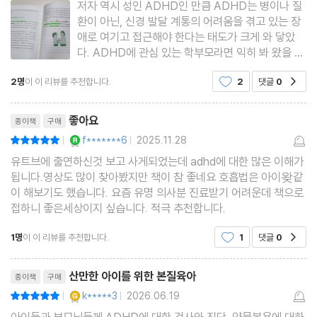
ADHD를 진단받고 먼저 할 일
저자 역시 성인 ADHD인 만큼 ADHD는 병이나 질
환이 아닌, 신경 발달 계통의 어려움을 겪고 있는 장
비약물치료는 어떤 것인가?
애로 여기고 접근해야 한다는 태도가 크게 와 닿았
본질육아 플러스 ADHD 아이를 키우는 데 도움이 되는 자료들
다. ADHD에 관심 있는 학부모라면 익히 봐 왔을 내
용들을 보다 전문적이고 알기 쉽게 설명하고 있으며,
약물치료, 꼭 알아야 할 것들
2명
이 이 리뷰를 추천합니다.
2
댓글
0
공감
실생활에서 바로 적용하여 실천해 볼 수 있게 안내해
주고 있다.단 한 줄도 군더더기가 없는, 알맹이만 가
리뷰제목
PART 4 산만한 아이, 가능성을 키우는 법
득한 ADHD 본질 육아 지침
좋아요
종이책
구매
아이의 잠재력을 깨워라
YES마니아 : 로얄
f*******6
2025.11.28
평점10점
|
|
산만한 아이의 자존감 지키기
유트브에 출연하신것 보고 사게되었는데 adhd에 대한 많은 이해가
산만한 아이를 위한 상황별 훈육법
됩니다.영상도 많이 찾아봤지만 책이 참 좋네요 호흡법은 아이왖같
이 해보기도 했습니다. 요즘 유명 의사분 진료받기 어려운데 책으로
본질육아 플러스 훈육의 기본 원칙
접하니 좋은세상이지 싶습니다. 적극 추천합니다.
1명
이 이 리뷰를 추천합니다.
1
댓글
0
PART 5 부모도 돌봄이 필요하다
공감
산만한 아이를 키운다는 것
리뷰제목
산만한 아이를 위한 본질육아
종이책
구매
YES마니아 : 골드
k*****3
2026.06.19
평점10점
|
|
에필로그 모든 아이가 빛날 수 있도록
아이들과 부모님들께 ADHD에 대한 검사와 진단, 약물복용에 대하