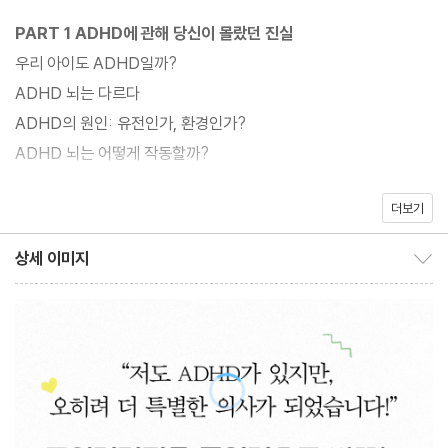
‘부모의 태도와 관계’를 다뤘다면, 이번 책은 그 철학을 토대로 ‘산만
PART 1 ADHD에 관해 당신이 몰랐던 진실
한 아이의 뇌와 행동 메커니즘’으로 영역을 확장했다. 훈육과 감정
우리 아이도 ADHD일까?
조율의 원리를 넘어, ‘주의 조절-보상 체계-각성 관리’라는 ADHD
ADHD 뇌는 다르다
의 핵심 메커니즘을 뇌과학적으로 해부한다. 즉, “왜 아이가 집중하
ADHD의 원인: 유전인가, 환경인가?
지 못하는가”가 아니라 “어떻게 하면 몰입하게 만들 수 있는가”에
ADHD 뇌는 어떻게 작동할까?
답하는 실전형 가이드북이다.
더보기
PART 2 뇌과학을 이해하면 해법이 보인다
저자는 진료실과 가정에서 겪은 수많은 사례를 토대로, 숙제·정리·등
상세 이미지
원·게임 시간 등 구체적 장면별 솔루션을 제시한다. ‘타이머 훈련’,
상세 이미지 보이기/감추기
실행 기능
‘보상표 설계’, ‘시각적 리마인더’, ‘공감→규칙→대안’의 대화법 등
쉬운 일도 제대로 못 해요
즉시 적용 가능한 루틴이 부모의 손에 닿는 언어로 정리되어 있다.
본질육아 플러스 어린이 루틴표
이는 아이의 ‘주의력결핍’을 단기간에 교정하려는 접근이 아니라, 집
소지품 간수, 정리를 못 하고 어지르기만 해요
중의 회로를 훈련하고 몰입의 근육을 기르는 과정으로 안내한다.
왜 이렇게 시간관념이 없을까요?
조심성이 없어서 조마조마해요
또한 책 후반부에서는 ‘부모의 회복력’을 별도의 장으로 다룬다. AD