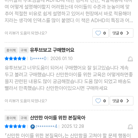
여 어떻게 설명해야할지 어려웠는데 아이들의 수준과 눈높이에 맞
추어 적절한 비유로 쉽게 설명하고 있어서 현장에서 바로 적용해야
지라는 생각에 인덱스를 많이 붙였다.이 책은 ADHD의 특징과 어
려움을 쳅터별로 나누어 그에 따른 예시와 도움을 줄 수 있는 실천법
이 리뷰가 도움이 되었나요?
0
댓글
0
공감
을 안내하고 있고 마지막에는 그 어려움을 단점으로만 보
리뷰제목
유투브보고 구매했어요
종이책
구매
b*****0
2026.01.10
평점10점
|
|
유투브보고 너무도움이 되어서 구매했어요 잘 읽고있습니다 계속
두고 볼려고 구매했습니다 산만한아이를 위한 교육은 어떻게하면좋
을지 관련된 내용도 많이 궁금해졌습니다 도움 많이 되었고 배송도
빨라서 만족했습니다 산만한아이있으시면 구매하세요
이 리뷰가 도움이 되었나요?
0
댓글
0
공감
리뷰제목
산만한 아이를 위한 본질육아
종이책
구매
YES마니아 : 플래티넘
r********4
2025.12.28
평점10점
|
|
『산만한 아이를 위한 본질육아』는 산만함을 고쳐야 할 문제 행동이