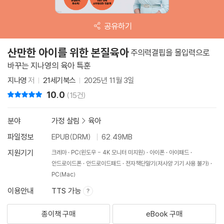
공유하기
산만한 아이를 위한 본질육아
주의력결핍을 몰입력으로
바꾸는 지나영의 육아 특훈
지나영
저
21세기북스
2025년 11월 3일
10.0
리뷰 총점
(15건)
분야
가정 살림
>
육아
파일정보
EPUB(DRM)
62.49MB
지원기기
크레마
PC(윈도우 - 4K 모니터 미지원)
아이폰
아이패드
안드로이드폰
안드로이드패드
전자책단말기(저사양 기기 사용 불가)
PC(Mac)
이용안내
TTS 가능
종이책 구매
eBook 구매