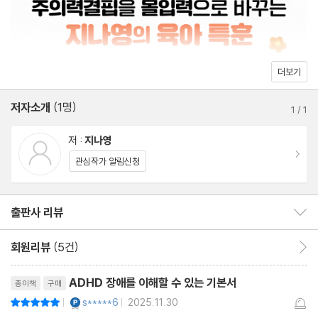
본질육아 플러스 보상 시스템
HD 아이를 키우는 부모가 겪는 좌절과 번아웃, 그리고 “왜 나만 이
런가”라는 자책의 감정을 다루며 명상·자기자비·커뮤니티를 통해 회
주의 조절
복하는 실질적 방법을 제시한다. 결국 이 책은 “산만한 아이-불안한
왜 이렇게 산만할까요?
더보기
부모”의 악순환을 끊고, 아이의 강점을 몰입력으로, 부모의 불안을
왜 이렇게 정신이 없을까요?
신뢰로 바꾸는 변화의 로드맵이다.
저자소개
(1명)
왜 늘 삼천포로 빠질까요?
1
/
1
저 :
지나영
각성 조절
이동
관심작가 알림신청
너무 게을러서 걱정이에요
몸에 모터가 달린 것 같아요
출판사 리뷰
출판사 리뷰 보이기/감추기
보상 처리
회원리뷰
(5건)
회원리뷰 이동
관심 없는 일은 손도 안 대요
리뷰제목
ADHD 장애를 이해할 수 있는 기본서
종이책
구매
PART 3 ADHD 진단 후 어떻게 치료할까?
YES마니아 : 플래티넘
s*****6
2025.11.30
평점10점
|
|