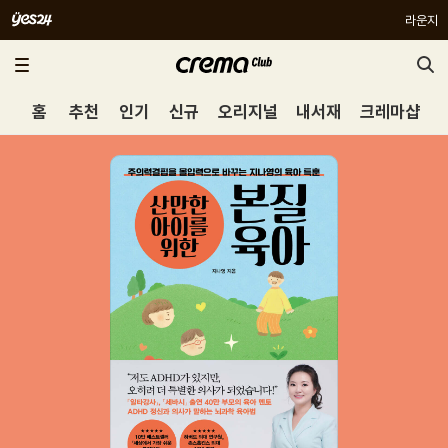
라운지
홈
추천
인기
신규
오리지널
내서재
크레마샵