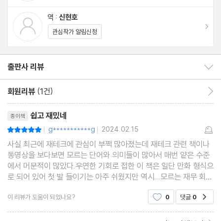
번 더 짚어주어 개념이 머릿속에 쏙 들어오게 돕는다.
넣는 시기에 따라 돈의 가치가 달라진다 | 미래가치와 현재가치 | 할
역 :
신현호
인율의 본질
이동
관심작가 알림신청
재무제표가 무엇인지에서부터 이익과 현금의 차이, 지금의 100만
원과 3년 후 100만 원의 가치, ‘하이 리스크 하이 리턴’의 진짜 의미,
3장 현금 확보가 시급하다!
기업 가치를 높이기 위한 PL(손익계산서) 접근과 BS(재무제표) 접
출판사 리뷰
출판사 리뷰 보이기/감추기
근까지 기본적인 재무회계 지식을 가장 알기 쉽게 설명한 입문서다!
Check Point 기업 가치는 두 가지로 나뉜다
회원리뷰
(1건)
회원리뷰 이동
이 책을 첫 시작으로 재무회계에 재미를 붙이면 다음 단계는 훨씬 더
기업 가치는 무엇인가 | 잉여현금흐름은 무엇인가 | 운전자본이란
리뷰제목
쉽게 나아갈 수 있을 것이다.
무엇인가
쉽고 재밌네
종이책
g***********g
2024.02.15
평점10점
|
|
4장 현금을 어떻게 창출할까?
사실 최근에 재테크에 관심이 부쩍 많아졌는데 재테크 관련 책이나
동영상을 보다보면 모르는 단어와 의미들이 많아서 매번 얕은 수준
에서 머문적이 많았다.우연한 기회로 접한 이 책은 일단 만화 형식으
Check Point 현금을 창출하는 방법
로 되어 있어 첫 발 들이기는 아주 쉬웠지만 역시...모르는 재무 회계
용어가 많긴 많더라 그래도 걱정을 좀 덜해도 되는 것이 그런 회사
영업이익을 늘린다 | 비용을 줄이는 두 가지 방법 | 조달 전략은 어떻
이 리뷰가 도움이 되었나요?
0
댓글
0
공감
회계 부서에서만 쓰일듯한 어려운 용어들을
게 세울까 | 판매비와 일반관리비를 줄인다 | 운전자본을 관리한다 |
운전자본의 관리는 뒷전