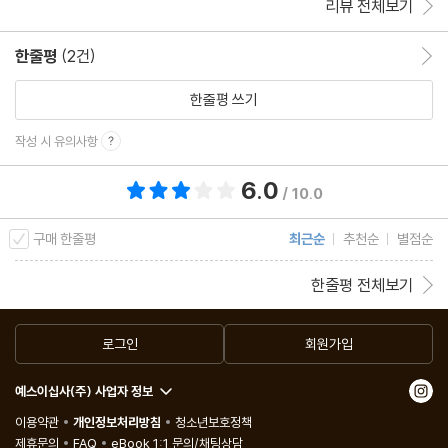
리뷰 전체보기
5장 부서 갈등, 전쟁의 시작
한줄평
(2건)
한줄평 이동
한줄평 쓰기
Check Point 비사업 자산을 현금으로 전환하다
작성 시 유의사항
애셋 리스트럭처링 | 전체 원가계산과 직접 원가계산
6.0
총 평점 6.0점
/ 10.0
6장 투자를 할 것인가, 말 것인가?
구매 한줄평
최근순
추천순
별점순
Check Point 공격적 투자의 판단 기준
한줄평 전체보기
언제 투자하는가 | 순현재가치(NPV)법 | 할인율은 WACC 사용 |
할인율의 적정 범위 | 내부수익률(IRR)법 | WACC와 IRR의 비교 |
로그인
회원가입
IRR법의 결점
예스이십사(주) 사업자 정보
7장 부채를 어디까지 상환하는가?
이용약관
개인정보처리방침
청소년보호정책
제휴문의
FAQ
eBook 1:1 문의/채팅상담