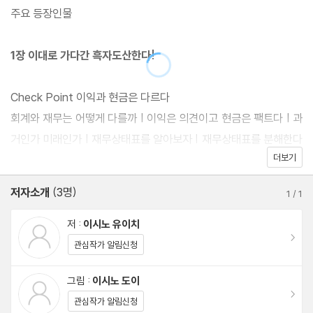
4차 산업혁명 시대를 맞아, 비즈니스를 하려면 무엇보다 영어 회화
주요 등장인물
나 컴퓨터 능력이 중요하다고 전문가는 목소리를 높이지만 정작 현
장 실무자들은 실제로 가장 중요한 기본기는 ‘재무회계’라고 말하고
1장 이대로 가다간 흑자도산한다!
있다. 기획, 관리, 마케팅 등 부서를 초월해 제대로 일하려는 모든 직
장인에게 ‘회사의 숫자를 파악할 수 있는’ 재무회계는 이제 필수가
Check Point 이익과 현금은 다르다
되었다. 비단 직장인뿐만 아니라 투자자나 자영업자, 창업자에게 재
회계와 재무는 어떻게 다를까 | 이익은 의견이고 현금은 팩트다 | 과
무회계 지식의 중요성은 더욱 커졌다. 하지만 다들 재무회계는 배우
거인가 미래인가 | 재무상태표를 알아보자 | 재무상태표를 분해한다
기가 쉽지 않다고 말한다. 숫자만 보고 지레 겁부터 먹기 일쑤기 때
더보기
| 이익잉여금은 사용할 수 없다 | PL 경영에서 BS 경영으로 | 손익
문이다. 재무회계, 알고는 싶은데 쉽게 배울 방법이 정말 없을까?
계산서의 다섯 가지 이익 | 영업 활동에 따른 현금흐름 | 투자 활동에
저자소개
(3명)
1
/
1
따른 현금흐름 | 재무 활동에 따른 현금흐름
『만화로 배우는 재무회계』는 재무회계에 무지한 주인공이 흑자도산
저 :
이시노 유이치
의 위기를 맞은 회사의 기업구조조정을 맡게 되며 펼쳐지는 재미있
이동
2장 가치경영으로 방향을 전환하라
관심작가 알림신청
는 스토리와 함께 재무회계 지식을 알아가도록 구성되어 있다. 일본
에서 손꼽히는 재무회계 전문가이자 베스트셀러 작가인 이시노 유
그림 :
이시노 도이
Check Point 리스크는 손실이 아니다
이동
이치의 핵심 지식을 완전 만화화하였으며, 친절한 보충 설명으로 한
관심작가 알림신청
리스크의 본질을 알아보자 | 리턴과 이자와 수익률은 같은 것 | 손에