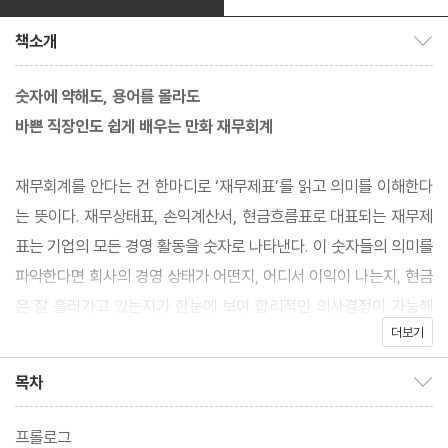
책소개
책소개 보이기/감추기
숫자에 약해도, 용어를 몰라도
바쁜 직장인도 쉽게 배우는 만화 재무회계
재무회계를 안다는 건 한마디로 ‘재무제표’를 읽고 의미를 이해한다
는 뜻이다. 재무상태표, 손익계산서, 현금흐름표로 대표되는 재무제
표는 기업의 모든 경영 활동을 숫자로 나타낸다. 이 숫자들의 의미를
파악한다면 회사의 경영 상태가 어떤지, 어디서 이익이 나는지, 현금
은 잘 흘러가고 있는지가 한눈에 보여 합리적인 의사결정이 가능해
더보기
진다. 따라서 재무회계에 익숙하다는 것은 승진, 매출 상승의 기회와
투자 수익을 얻고 리스크에 대비하는 능력을 갖추는 것이라 해도 과
목차
목차 보이기/감추기
언이 아니다.
프롤로그