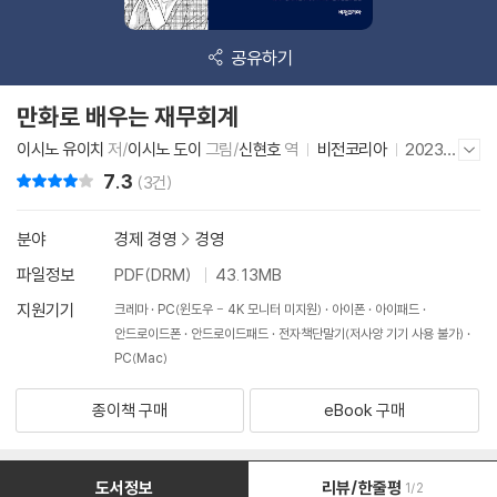
공유하기
만화로 배우는 재무회계
이시노 유이치
저/
이시노 도이
그림/
신현호
역
비전코리아
2023
저자/출판사 더보기/감추기
년 11월 10일
7.3
리뷰 총점
(3건)
분야
경제 경영
>
경영
파일정보
PDF(DRM)
43.13MB
지원기기
크레마
PC(윈도우 - 4K 모니터 미지원)
아이폰
아이패드
안드로이드폰
안드로이드패드
전자책단말기(저사양 기기 사용 불가)
PC(Mac)
종이책 구매
eBook 구매
도서정보
리뷰/한줄평
1/2