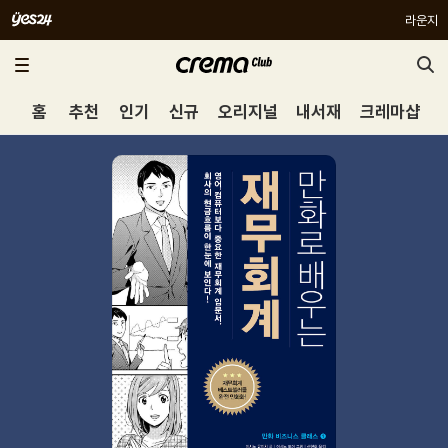
라운지
홈
추천
인기
신규
오리지널
내서재
크레마샵