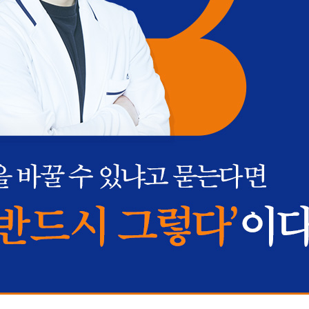
계 암기법
기법)
는 D-30 실전 공부법