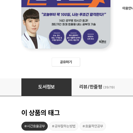
이용안
공유하기
3배속 공부법
도서정보
리뷰/한줄평
(39/
19
)
이 상품의 태그
#시간효율공부
#공부잘하는방법
#효율적인공부