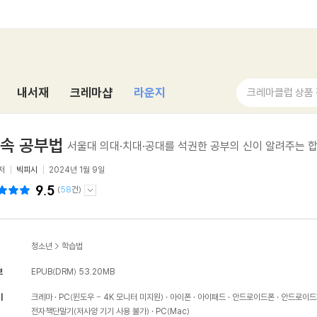
내서재
크레마샵
라운지
크레마클럽 상품
속 공부법
서울대 의대·치대·공대를 석권한 공부의 신이 알려주는 
저
빅피시
2024년 1월 9일
9.5
(
58
건)
청소년
>
학습법
보
EPUB(DRM)
53.20MB
기
크레마
PC(윈도우 - 4K 모니터 미지원)
아이폰
아이패드
안드로이드폰
안드로이드
전자책단말기(저사양 기기 사용 불가)
PC(Mac)