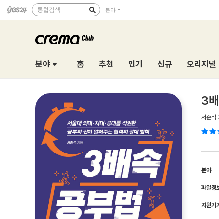
통합검색
분야
분야
홈
추천
인기
신규
오리지널
3배
서준석
분야
파일정
지원기