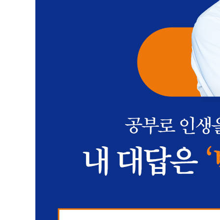
4장. [아웃풋 암기법] 불가능한 암기량을 정복하는 4단
20년에 걸친 암기와의 전쟁
[1단계] 암기할 내용을 선별하라
[2단계] 1회독을 하면서 안 외워지는 부분을 표시하라
[3단계] 2회독은 선택과 집중이 필요하다
[4단계] 3회독 이상에서는 그물망을 더 촘촘히 하라
[암기의 기술 ①] 기출문제는 암기의 페이스메이커
[암기의 기술 ②] 무작정 외울 때는 첫 글자 따기(두음 암
[암기의 기술 ③] 맥락을 이해하면 더 쉽게 외워진다
[암기의 기술 ④] 표나 차트로 구조화하라
5장. [시험 전략] 실수를 줄이고 아는 문제는 무조건 맞추
[D-30] 시험 한 달 전 전략은 달라야 한다