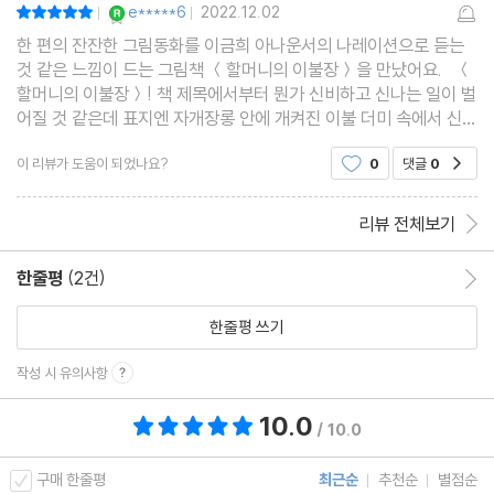
YES마니아 : 로얄
e*****6
2022.12.02
평점10점
|
|
한 편의 잔잔한 그림동화를 이금희 아나운서의 나레이션으로 듣는
것 같은 느낌이 드는 그림책 ＜할머니의 이불장＞을 만났어요. ＜
할머니의 이불장＞! 책 제목에서부터 뭔가 신비하고 신나는 일이 벌
어질 것 같은데 표지엔 자개장롱 안에 개켜진 이불 더미 속에서 신나
게 놀고 있는 아이들이 보입니다. 표지를 넘기니 이불과 요를 만들
이 리뷰가 도움이 되었나요?
0
댓글
0
공감
때 썼던 예쁜 색동 무늬 천이 면지에 그
리뷰 전체보기
한줄평
(2건)
한줄평 이동
한줄평 쓰기
작성 시 유의사항
10.0
총 평점 10.0점
/ 10.0
구매 한줄평
최근순
추천순
별점순