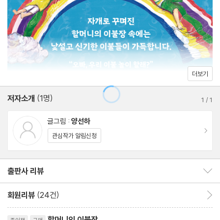
더보기
저자소개
(1명)
1
/
1
글그림 :
양선하
이동
관심작가 알림신청
출판사 리뷰
출판사 리뷰 보이기/감추기
회원리뷰
(24건)
회원리뷰 이동
리뷰제목
할머니의 이불장
종이책
구매