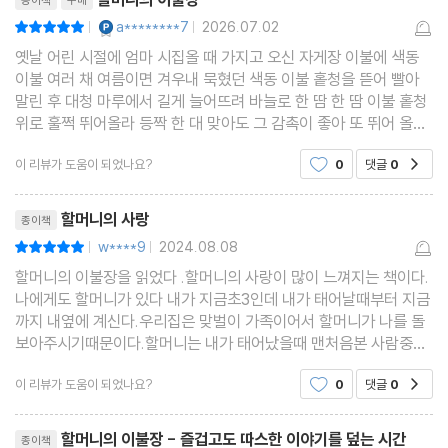
YES마니아 : 플래티넘
a********7
2026.07.02
평점10점
|
|
옛날 어린 시절에 엄마 시집올 때 가지고 오신 자게장 이불에 색동
이불 여러 채 여름이면 겨우내 묵혔던 색동 이불 홑청을 뜯어 빨아
말린 후 대청 마루에서 길게 늘어뜨려 바늘로 한 땀 한 땀 이불 홑청
위로 훌쩍 뛰어올라 등짝 한 대 맞아도 그 감촉이 좋아 또 뛰어 올랐
던 기억이 아직도 생생하기에 이 책을 서점에서 온라인에서 구입해
이 리뷰가 도움이 되었나요?
0
댓글
0
공감
서 여기저기 선물했는데 이 책을 선물하는
리뷰제목
할머니의 사랑
종이책
w****9
2024.08.08
평점10점
|
|
할머니의 이불장을 읽었다 .할머니의 사랑이 많이 느껴지는 책이다.
나에게도 할머니가 있다 내가 지금초3인데 내가 태어날때부터 지금
까지 내옆에 계신다.우리집은 맞벌이 가족이어서 할머니가 나를 돌
보아주시기때문이다.할머니는 내가 태어났을때 맨처음본 사람중하
나다. 유일한 친구였다.부모님이직장에서 돌아오실때까지.항상 함
이 리뷰가 도움이 되었나요?
0
댓글
0
공감
께 놀아주고 돌보아주신다.이책을 읽어보니 나전칠기가
리뷰제목
할머니의 이불장 - 즐겁고도 따스한 이야기를 덮는 시간
종이책