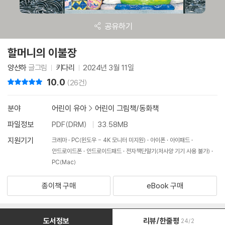
공유하기
할머니의 이불장
양선하
글그림
키다리
2024년 3월 11일
10.0
리뷰 총점
(26건)
분야
어린이 유아
>
어린이 그림책/동화책
파일정보
PDF(DRM)
33.58MB
지원기기
크레마
PC(윈도우 - 4K 모니터 미지원)
아이폰
아이패드
안드로이드폰
안드로이드패드
전자책단말기(저사양 기기 사용 불가)
PC(Mac)
종이책 구매
eBook 구매
도서정보
리뷰/한줄평
24/2