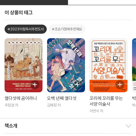
이 상품의 태그
#2023아침독서추천도서
#조손가정에추천해요
열다섯에 곰이라니
오백 년째 열다섯
꼬리에 꼬리를 무는
박
서양 미술사
추정경 저
김혜정 저
박
이연식 저
책소개
책소개 보이기/감추기