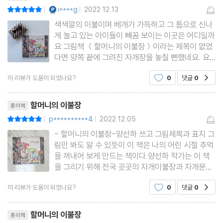
YES마니아 : 플래티넘
i****g
2022.12.13
평점10점
|
|
색색깔의 이불이며 베개가 가득하고 그 틈으로 신나
게 놀고 있는 아이들이 빼꼼 보이는 이곳은 어디일까
요 그림책 ＜할머니의 이불장＞이라는 제목이 없었
다면 양쪽 끝에 그려진 자개장을 놓칠 뻔했네요. 요
즘 아이들에게는 너무나 생소할 자개로 꾸민 이불장
이 리뷰가 도움이 되었나요?
0
댓글
0
공감
이지만 제게는 어린시절 향수를 자극하는 그리운 물
건이기에 어떤 이야기가 들어 있을지 너무나 궁금하
리뷰제목
네요. 그럼 지금
할머니의 이불장
종이책
p**********4
2022.12.05
평점10점
|
|
- 할머니의 이불장-양선하 쓰고 그림제목과 표지 그
림만 봐도 알 수 있듯이 이 책은 나의 어린 시절 추억
을 꺼내어 보게 만드는 책이다.양선하 작가는 이 책
을 그리기 위해 전국 곳곳의 자개이불장과 자개문갑
을 찾아보고 그림을 그렸다고 한다. 그래서일까? 어
이 리뷰가 도움이 되었나요?
0
댓글
0
공감
린 시절 외할머니 집에 있던 검정색이지만 공작 , 학 ,
나비 등의 자개가 있어서 화려했던 이불장과 완전 똑
리뷰제목
같은 것 같다.우리
할머니의 이불장
종이책