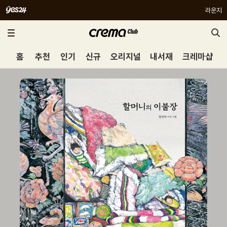
라운지
홈
추천
인기
신규
오리지널
내서재
크레마샵