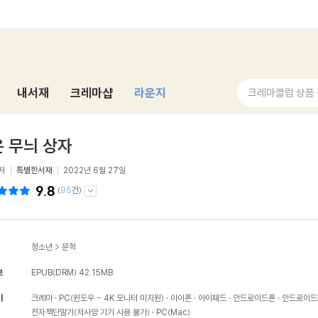
내서재
크레마샵
라운지
크레마클럽 상품
 무늬 상자
저
특별한서재
2022년 6월 27일
9.8
(
95
건)
청소년
>
문학
보
EPUB(DRM)
42.15MB
기
크레마
PC(윈도우 - 4K 모니터 미지원)
아이폰
아이패드
안드로이드폰
안드로이드
전자책단말기(저사양 기기 사용 불가)
PC(Mac)