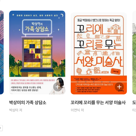
꼬리에 꼬리를 무는 서양 미술사
박상미의 가족 상담소
도
이연식 저
박상미 저
티