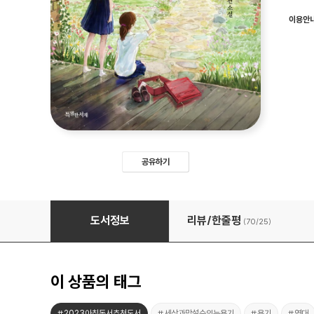
이용안
공유하기
붉은 무늬 상자
도서정보
리뷰/한줄평
(70/
25
)
이 상품의 태그
#2023아침독서추천도서
#세상과맞설수있는용기
#용기
#연대