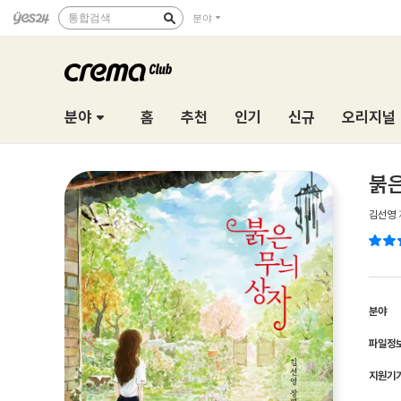
통합검색
분야
분야
홈
추천
인기
신규
오리지널
붉은
김선영
분야
파일정
지원기