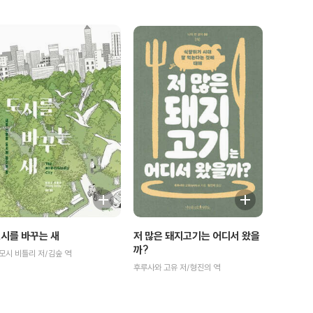
저 많은 돼지고기는 어디서 왔을
시를 바꾸는 새
까?
모시 비틀리 저/김숲 역
후루사와 고유 저/형진의 역