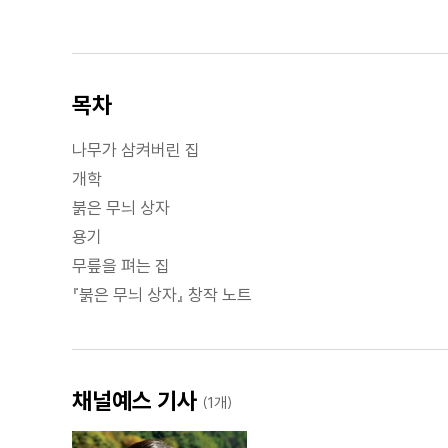
목차
나무가 삼켜버린 집
개학
붉은 무늬 상자
용기
무릎을 펴는 집
『붉은 무늬 상자』 창작 노트
채널예스 기사
(1개)