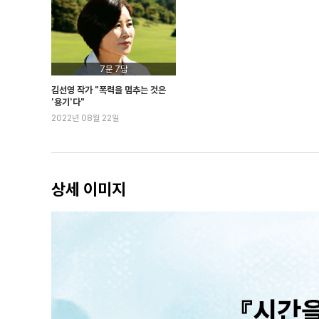
7문 7답
김선영 작가 "폭력을 멈추는 것은
'용기'다"
2022년 08월 22일
상세 이미지