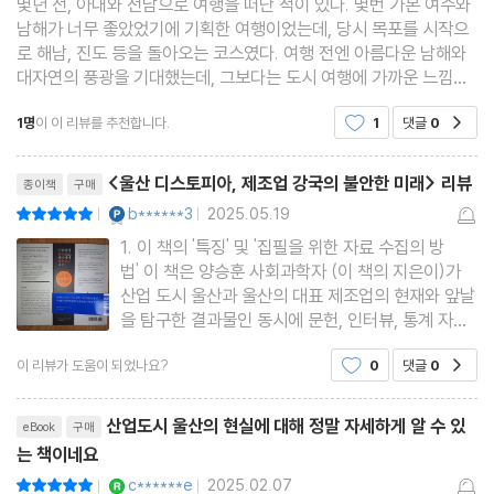
몇년 전, 아내와 전남으로 여행을 떠난 적이 있다. 몇번 가본 여수와
남해가 너무 좋았었기에 기획한 여행이었는데, 당시 목포를 시작으
로 해남, 진도 등을 돌아오는 코스였다. 여행 전엔 아름다운 남해와
대자연의 풍광을 기대했는데, 그보다는 도시 여행에 가까운 느낌이
었다. 사실 목포가 그렇게 큰 대도시였는지 그때 처음 알았고, 특히
1명
이 이 리뷰를 추천합니다.
1
댓글
0
공감
현대 미포 조선으로 대표되는 대불 산업단지의
리뷰제목
<울산 디스토피아, 제조업 강국의 불안한 미래> 리뷰
종이책
구매
YES마니아 : 플래티넘
b******3
2025.05.19
평점10점
|
|
1. 이 책의 '특징' 및 '집필을 위한 자료 수집의 방
법' 이 책은 양승훈 사회과학자 (이 책의 지은이)가
산업 도시 울산과 울산의 대표 제조업의 현재와 앞날
을 탐구한 결과물인 동시에 문헌, 인터뷰, 통계 자료
에 기초한 연구자의 작업물이다. 이 책의 저자는 책
이 리뷰가 도움이 되었나요?
0
댓글
0
공감
의 집필을 위해 2020년 6월부터 8월까지 13회에
걸쳐 울산 주민과 3대 산업 종사자 29명을 초점 집
리뷰제목
단 면접 [ Focus Group In
산업도시 울산의 현실에 대해 정말 자세하게 알 수 있
eBook
구매
는 책이네요
YES마니아 : 로얄
c******e
2025.02.07
평점10점
|
|