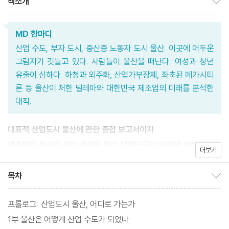
책소개
MD 한마디
산업 수도, 부자 도시, 중산층 노동자 도시 울산. 이곳에 어두운
그림자가 깃들고 있다. 사람들이 울산을 떠난다. 여성과 청년
유출이 심하다. 하청과 외주화, 산업가부장제, 좌초된 메가시티
론 등 울산이 처한 딜레마와 대한민국 제조업의 미래를 분석한
대작.
대표적 산업도시 울산에 관한 종합 보고서이자
제조업의 현실과 성장 동력을 잃은 대한민국의 미래에 관한 날카로
더보기
운 고찰!
목차
목차 보이기/감추기
‘대한민국의 산업 수도, 지역내총생산 전국 1위의 부자 도시, 중산층
프롤로그: 산업도시 울산, 어디로 가는가
노동자 도시’라는 수식어가 붙는 도시. 지난 60여 년간 동아시아에
1부 울산은 어떻게 산업 수도가 되었나
서 가장 발전한 산업도시가 바로 울산이다.