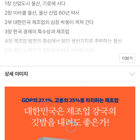
1장 산업도시 울산, 기로에 서다
2장 미라클 울산, 울산 산업 60년 약사
《울산 디스토피아, 제조업 강국의 불안한 미래》는 제조업 위기론 속
2부 대한민국 제조업의 심장 박동이 꺼져 간다
울산이 직면한 딜레마에서 출발해 4차 산업혁명과 기후 위기라는
3장 한국 경제의 특수성과 제조업
퍼펙트 스톰을 마주한 주식회사 대한민국호의 앞날을 논쟁적으로
4장 제조업 발전의 중심에서 말단 생산기지로 추락하는 울산
살펴보는 대담한 기획이다.
5장 울산 노동자가 국민의 눈에서 사라진 이유
더보기
6장 정규직을 뽑지 않는 엔지니어의 공장
2019년 《중공업 가족의 유토피아》로 ‘조선소 출신 산업사회학
7장 생산성 동맹의 파열, 하청 구조로 연명하는 울산
자’로 주목받으며 한국사회학회 학술상과 한국출판문화상 교양 부
상세 이미지
상세 이미지 보이기/감추기
3부 산업 가부장제의 그림자와 중산층의 꿈
문을 수상한 양승훈의 5년 만의 신작. 화두는 울산-제조업-대한민
8장 청년이 떠나는 생산도시
국으로 확장되었고, 이로써 치열한 논쟁의 장이 열리길 희망한다.
9장 생산 도시를 기피하는 여성
10장 노동자 중산층 사회의 꿈은 폐기해도 좋은가
4부 산업도시와 대한민국의 미래
11장 디트로이트와 피츠버그, 두 도시 이야기
12장 RE100과 굴뚝 산업의 미래