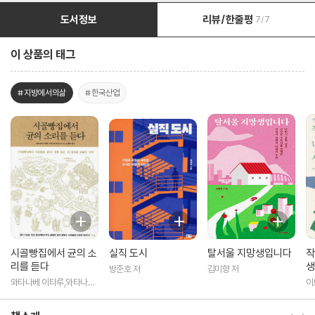
도서정보
리뷰/한줄평
7/7
이 상품의 태그
#지방에서의삶
#한국산업
시골빵집에서 균의 소
실직 도시
탈서울 지망생입니다
작
리를 듣다
생
방준호 저
김미향 저
와타나베 이타루,와타나베
이
마리코 저/정문주 역
책소개 보이기/감추기