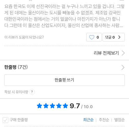
요즘 한국도 이제 선진국이라는 걸 누구나 느끼고 있을 겁니다. 그렇
게 된 데에는 울산이라는 도시를 빼놓을 수 없겠죠. 제조업 강국인
대한민국이라는 점에서는 거의 얼굴이나 마찬가지가 아닌가 합니
다.그런데 이 울산은 산업도시이자, 울산의 산업에 종사하는 사람들
이 사는 도시이기도 하다는 점을 아마도 이 책을 보지 않으면 느끼긴
이 리뷰가 도움이 되었나요?
0
댓글
0
공감
쉽지 않을 거 같습니다.울산의 산업을 움직이는
리뷰 전체보기
한줄평
(7건)
한줄평 이동
한줄평 쓰기
작성 시 유의사항
9.7
총 평점 9.7점
/ 10.0
구매 한줄평
최근순
추천순
별점순