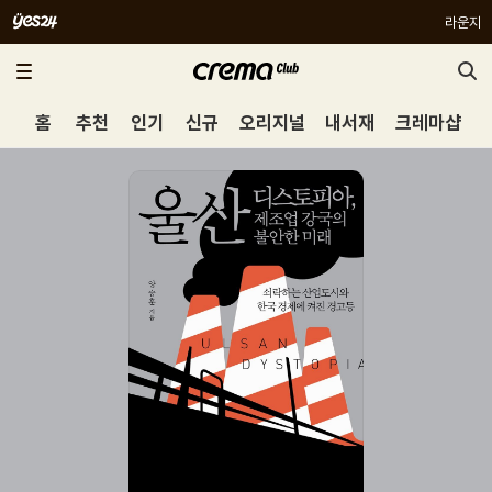
라운지
홈
추천
인기
신규
오리지널
내서재
크레마샵