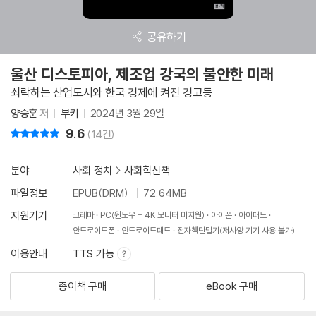
공유하기
울산 디스토피아, 제조업 강국의 불안한 미래
쇠락하는 산업도시와 한국 경제에 켜진 경고등
양승훈
저
부키
2024년 3월 29일
9.6
리뷰 총점
(14건)
분야
사회 정치
>
사회학산책
파일정보
EPUB(DRM)
72.64MB
지원기기
크레마
PC(윈도우 - 4K 모니터 미지원)
아이폰
아이패드
안드로이드폰
안드로이드패드
전자책단말기(저사양 기기 사용 불가)
이용안내
TTS 가능
종이책 구매
eBook 구매