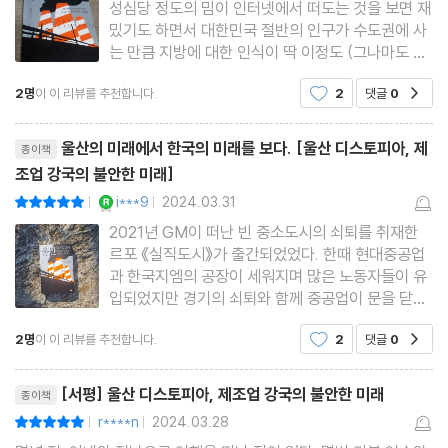
성심당 정도의 밈이 인터넷에서 떠도는 것을 보면 재
밌기도 하면서 대한민국 절반의 인구가 수도권에 사
는 만큼 지방에 대한 인식이 딱 이정도 (그나마도 그
런 인식에 포함되지 않는 소멸위기의 군과 면단위 지
2명
이 이 리뷰를 추천합니다.
2
댓글
0
공감
역들이 많다) 아닐까 싶다.2. 이런 상황에서 낡아보
이는 제조업, 특히 조선업에 대해 깊게 다루며 울산
리뷰제목
이라는 도시를 통해
울산의 미래에서 한국의 미래를 보다. [울산 디스토피아, 제
종이책
조업 강국의 불안한 미래]
YES마니아 : 로얄
i***9
2024.03.31
평점10점
|
|
2021년 GM이 떠난 빈 중소도시의 쇠퇴를 취재한
르포 《실직도시》가 출간되었었다. 한때 현대중공업
과 한국지엠의 공장이 세워지며 많은 노동자들이 유
입되었지만 경기의 쇠퇴와 함께 중공업이 문을 닫고
지엠이 미국으로 공장을 이전하며 군산은 급격하게
2명
이 이 리뷰를 추천합니다.
2
댓글
0
공감
쇠퇴의 길을 걷는다. 기업과 공장이 사라지자 사람들
도 떠나가고 남은 몇몇의 사람들만 예전의 활기를 그
리뷰제목
리워할 뿐이었다. 그로부
[서평] 울산 디스토피아, 제조업 강국의 불안한 미래
종이책
r****n
2024.03.28
평점10점
|
|