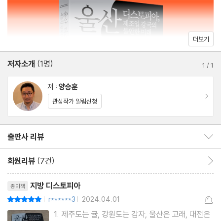
13장 메가시티론, 무엇이 문제인가
14장 생산도시와 대한민국의 미래
에필로그: 다시, 산업도시 울산의 꿈을 위하여
더보기
부록: 연구조사 방법론 및 연구 참여자
저자소개
(1명)
감사의 말
1
/
1
저 :
양승훈
이동
관심작가 알림신청
출판사 리뷰
출판사 리뷰 보이기/감추기
회원리뷰
(7건)
회원리뷰 이동
리뷰제목
지방 디스토피아
종이책
r******3
2024.04.01
평점10점
|
|
1. 제주도는 귤, 강원도는 감자, 울산은 고래, 대전은