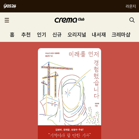
라운지
홈
추천
인기
신규
오리지널
내서재
크레마샵