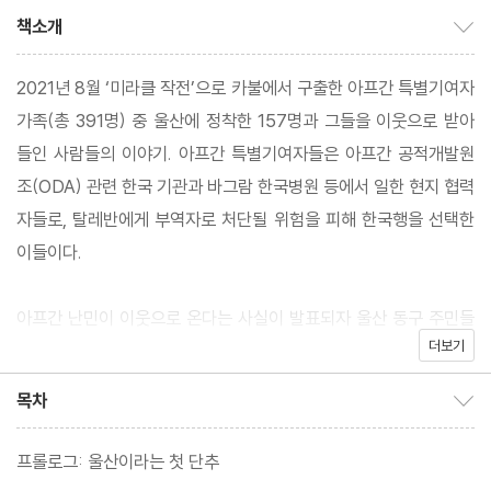
책소개
책소개 보이기/감추기
2021년 8월 ‘미라클 작전’으로 카불에서 구출한 아프간 특별기여자
가족(총 391명) 중 울산에 정착한 157명과 그들을 이웃으로 받아
들인 사람들의 이야기. 아프간 특별기여자들은 아프간 공적개발원
조(ODA) 관련 한국 기관과 바그람 한국병원 등에서 일한 현지 협력
자들로, 탈레반에게 부역자로 처단될 위험을 피해 한국행을 선택한
이들이다.
아프간 난민이 이웃으로 온다는 사실이 발표되자 울산 동구 주민들
더보기
에게 미라클 작전의 감동은 충격으로 바뀐다. 난민이 내 이웃이 될
줄 몰랐던 것이다. 아프간 아이들이 학교에 배정된 사실이 알려지자
목차
목차 보이기/감추기
학부모들은 ‘난민 입학 반대’ 현수막을 든 채 밤 11시까지 시위를 벌
이기도 했고, 교사들은 학교를 그만두려고도 하였다. 그로부터 1년
프롤로그: 울산이라는 첫 단추
후, 상황이 변했다. 아프간인들이 사는 중앙아파트 앞 주차장은 한국