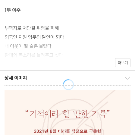
과 아프간 아이들의 축구장으로 변했고, 그들의 울산 정착은 모범적
1부 이주
이라는 평가를 받는다.
부역자로 처단될 위험을 피해
지난 1년간 울산과 인천을 오가며 아프간 가족들의 울산 정착기를
외국인 지원 업무의 달인이 되다
취재해 온 김영화 기자(《시사IN》)는 주민들이 왜 반발했으며, 누가
내 이웃이 될 줄은 몰랐다
어떻게 갈등을 줄이려고 했는지, 무슬림 이웃이 생긴다는 것은 어떤
환대의 목소리를 들려주고 싶다
의미인지 등을 알기 위해 교육청, 학교, 현대중공업, 다문화센터 관
더보기
계자, 통역사, 지역 주민 등 한국인 30여 명을 인터뷰했다. 이를 바
2부 갈등
상세 이미지
탕으로 이방인을 마주하면서 당황했던 사람들이 각자의 자리에서
상세 이미지 보이기/감추기
최선을 다해 이들을 환대하고 도운, 뭉클하고도 감동적인 이야기를
원망과 성토가 난무한 학부모 설명회
길어낸다. 서로의 이견을 적대시하지 않으면서 합의점을 찾던 순간
첫 등교
들, 공존의 노하우가 여기 담겼다.
아프간 주민의 민원 해결사
아프간의 방식 그리고 한국의 방식 1
아프간의 방식 그리고 한국의 방식 2