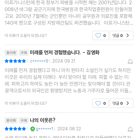
아프가니스탄에 한국 정부가 파병을 시작한 해는 2001년입니다. 2
008년 바그람 공군기지에 한국병원과 한국직업훈련원이 만들어졌
고요. 2010년 7월에는 군인뿐만 아니라 공무원과 의료진을 포함해
140여 명으로 구성된 지방재건팀도 파견했습니다. 아프가니스탄
에 군대를 파병한 국가들은 모두 쓰라린 아픔을 맛봤습니다. 저의 기
이 리뷰가 도움이 되었나요?
0
댓글
0
공감
억에는 아프가니스탄의 공산정권을 지원한다는 명목으로
리뷰제목
미래를 먼저 경험했습니다. - 김영화
종이책
구매
c******9
2024.09.21
평점10점
|
|
미래를 먼저 경험했다고 하니 마치 판타지 소설인가 싶기도 하지만
이것은 우리의 실제 미래다. 우리 맞아야 할 미래. 피할 수 없는 미
래. 피하고자 하여도 늦든 더 늦든 언젠가는 맞이해야 할 것이다.관
광객으로서의 외국인은 환영받지만 노동과 거주자로 들어온 이들에
게 마음의 문을 여는 것이 쉽지가 않다. 그것은 그들에 대해 잘 알지
이 리뷰가 도움이 되었나요?
0
댓글
0
공감
못해서 이리라. 알지 못하는 것에 대한 두려움
리뷰제목
나의 이웃은?
종이책
구매
YES마니아 : 로얄
g******1
2024.08.22
평점10점
|
|
손에 잡으면 놓지 못하는 책^^미라클 작전으로 떠들썩했던 아프간