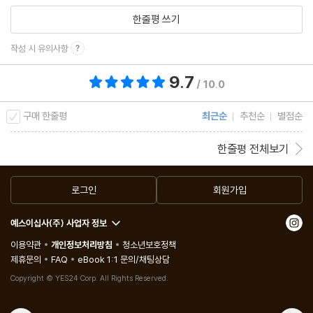
한줄평 쓰기
작성 시 유의사항
9.7
총 평점 9.7점
/ 10.0
구매 한줄평
최근순
추천순
별점순
한줄평 전체보기
로그인
회원가입
예스이십사(주) 사업자 정보
이용약관
개인정보처리방침
청소년보호정책
제휴문의
FAQ
eBook 1:1 문의/채팅상담
Copyright © YES24 Corp. All Rights Reserved.