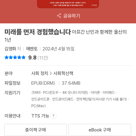
공유하기
미래를 먼저 경험했습니다
아프간 난민과 함께한 울산의
1년
김영화
저
메멘토
2024년 4월 15일
9.8
리뷰 총점
(11건)
분야
사회 정치
>
사회학산책
파일정보
EPUB(DRM)
37.64MB
지원기기
크레마
PC(윈도우 - 4K 모니터 미지원)
아이폰
아이패드
안드로이드폰
안드로이드패드
전자책단말기(저사양 기기 사용 불가)
PC(Mac)
이용안내
TTS 가능
종이책 구매
eBook 구매