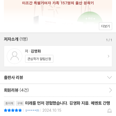
초등학교 학부모 만남의 자리
거절할 수 없던 제안
아프간 아이들의 학교생활
1년 사이 한국어가 늘었다
더보기
저자소개
(1명)
3부 1년 후
1
/
1
저 :
김영화
울산이 겪은 미래
이동
관심작가 알림신청
우리는 한번 겪어 봤잖아요
할랄 오레오, 들어 봤어요?
출판사 리뷰
출판사 리뷰 보이기/감추기
우리 이제 식구네요
회원리뷰
(4건)
회원리뷰 이동
에필로그: 다시 찾은 중앙아파트
리뷰제목
미래를 먼저 경험했습니다. 김영화 지음. 메멘토 간행
종이책
구매
주
s*****m
2024.10.15
평점10점
|
|