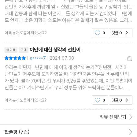
난민의 기사후에 까맣게 잊고 살았던 그들의 울산 동구 정착기. 읽는
내내 감동과 함께 나는 어떨지… 를 생각케 되는 시간이었다. 그럼에
도 언제나 좋은 지향과 의도는 아름다운 열매가 될수 있음을. 그리고
미래를 먼저 경험한 이들의 이야기가 남의 일이 아님을 기억하게 한
이 리뷰가 도움이 되었나요?
0
댓글
0
공감
다.
리뷰제목
이민에 대한 생각의 전환이..
종이책
구매
a*****7
2024.07.08
평점10점
|
|
우리는 이민자.. 난민에 대해 어떻게 생각하는가?몇 년전.. 시리아
난민들이 제주도에 도착하였을 때 대한민국은 언론을 비롯해 난리
가 났다. 불과 70여년 전 우리가 6,25를 겪었었는데..이번 특별기여
인들은 아프가니스탄에서 우리 정부를 위해 노력하신 분들이다. 이
분들이 낯선 나라.. 한국에 와서 잘 정착해서 살아갔으면 좋겠다.
이 리뷰가 도움이 되었나요?
0
댓글
0
공감
리뷰 전체보기
한줄평
(7건)
한줄평 이동