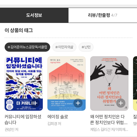
도서정보
리뷰/한줄평
4/7
이 상품의 태그
#김어준의뉴스공장독서클럽
#이민자의삶
#난민
커뮤니티에 입장하셨
에이징 솔로
왜 어떤 정치인은 다
질
습니다
른 정치인보다 위험한
김희경 저
헬
가
권성민 저
제임스 길리건 저/이희재
역