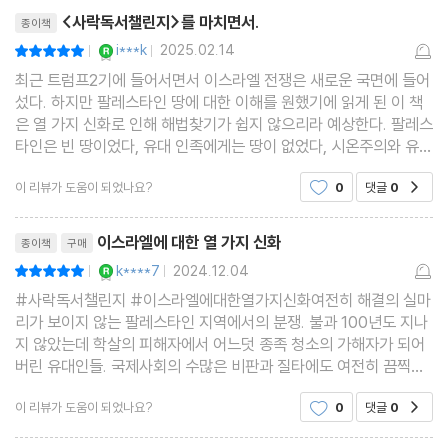
리뷰제목
<사락독서챌린지>를 마치면서.
종이책
YES마니아 : 로얄
i***k
2025.02.14
평점10점
|
|
최근 트럼프2기에 들어서면서 이스라엘 전쟁은 새로운 국면에 들어
섰다. 하지만 팔레스타인 땅에 대한 이해를 원했기에 읽게 된 이 책
은 열 가지 신화로 인해 해법찾기가 쉽지 않으리라 예상한다. 팔레스
타인은 빈 땅이었다, 유대 인족에게는 땅이 없었다, 시온주의와 유대
교는 같 다, 시온주의는 식민주의가 아니다, 1948년에 팔레스타인
이 리뷰가 도움이 되었나요?
0
댓글
0
공감
사람들은 자발적으로 고향을 떠났다, 1967년 6월
리뷰제목
이스라엘에 대한 열 가지 신화
종이책
구매
YES마니아 : 로얄
k****7
2024.12.04
평점10점
|
|
#사락독서챌린지 #이스라엘에대한열가지신화여전히 해결의 실마
리가 보이지 않는 팔레스타인 지역에서의 분쟁. 불과 100년도 지나
지 않았는데 학살의 피해자에서 어느덧 종족 청소의 가해자가 되어
버린 유대인들. 국제사회의 수많은 비판과 질타에도 여전히 끔찍한
전쟁 범죄를 저지르고 있는 이스라엘을 과연 어떻게 바라봐야 할
이 리뷰가 도움이 되었나요?
0
댓글
0
공감
지…‘팔레스타인은 빈 땅이었다‘를 시작으로 ’유대 민