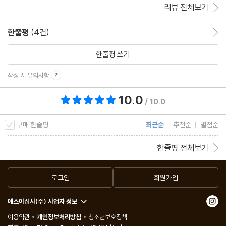
리뷰 전체보기
한줄평
(4건)
한줄평 이동
한줄평 쓰기
작성 시 유의사항
10.0
총 평점 10.0점
/ 10.0
구매 한줄평
최근순
추천순
별점순
한줄평 전체보기
로그인
회원가입
예스이십사(주) 사업자 정보
이용약관
개인정보처리방침
청소년보호정책