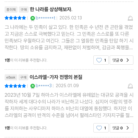
리뷰제목
한 나라를 상상해보자.
종이책
구매
YES마니아 : 로얄
b*******t
2025.02.13
평점10점
|
|
그 나라에는 두 민족이 살고 있다. 한 민족은 수 년전 큰 곤란을 겪었
고 지금은 스스로 극복했다고 믿는다. 그 민족은 스스로를 또 다른
민족보다 우월하다고 여긴다. 그들은 그 열등한 민족을 탄압 하기 시
작한다. 땅의 소유를 금지하고, 재판없이 처벌하며, 감금과 폭행을
일삼는다. 나중에는 자신들의 땅에서 그들을 추방 하려고도 한다. 결
1명
이 이 리뷰를 추천합니다.
1
댓글
0
공감
국에는 수 많은 사람들을 학살하고 주변 국
리뷰제목
이스라엘-가자 전쟁의 본질
eBook
구매
YES마니아 : 로얄
b*****3
2025.01.09
평점10점
|
|
2023년 10월 7일 하마스가 이스라엘에 유례없는 대규모 공격을 시
작하자 세계 대다수의 나라가 비난하고 나섰다. 심지어 아랍의 맹주
를 자처하는 사우디마저 하마스 비난의 대열에 동참했다. 하지만 이
스라엘의 공격이 반격의 수준을 넘어서 팔레스타인 가자지구를 절
멸시키려 드는 지경에 이르러서는 비판적이기는 하지만 지지를 이
1명
이 이 리뷰를 추천합니다.
1
댓글
0
공감
어가던 서방의 여론이 부정적으로 돌아섰고 늘 든든한