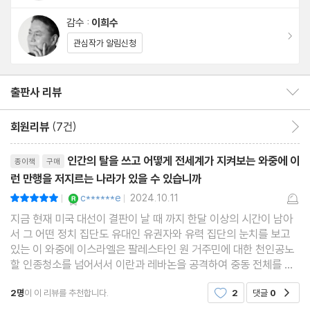
7. 이스라엘은 중동에서 유일한 민주 국가다
감수 :
이희수
8. 오슬로 신화
이동
관심작가 알림신청
9. 가자 신화
출판사 리뷰
출판사 리뷰 보이기/감추기
PART III. 잘못된 신화: 미래
회원리뷰
(7건)
회원리뷰 이동
10. ‘두 국가 해법’이 유일한 길이다
리뷰제목
인간의 탈을 쓰고 어떻게 전세계가 지켜보는 와중에 이
종이책
구매
런 만행을 저지르는 나라가 있을 수 있습니까
맺음말: 21세기의 ‘정착 식민지 국가’ 이스라엘
YES마니아 : 로얄
c******e
2024.10.11
평점10점
|
|
지금 현재 미국 대선이 결판이 날 때 까지 한달 이상의 시간이 남아
옮긴이의 말
서 그 어떤 정치 집단도 유대인 유권자와 유력 집단의 눈치를 보고
타임라인
있는 이 와중에 이스라엘은 팔레스타인 원 거주민에 대한 천인공노
주석
할 인종청소를 넘어서서 이란과 레바논을 공격하여 중동 전체를 전
쟁으로 끌어들이려 하고 있습니다.이스라엘의 이런 만행에 대해 비
2명
이 이 리뷰를 추천합니다.
2
댓글
0
공감
난하는 사람들은 많지만 정작 우리나라를 포함해서