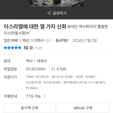
공유하기
이스라엘에 대한 열 가지 신화
유대인 역사학자의 통렬한
이스라엘 비판서
일란 파페
저/
백선
역/
이희수
감수
틈새책방
2024년 7월 3일
10.0
리뷰 총점
(11건)
분야
역사
>
세계사
파일정보
EPUB(DRM)
51.47MB
지원기기
크레마
PC(윈도우 - 4K 모니터 미지원)
아이폰
아이패드
안드로이드폰
안드로이드패드
전자책단말기(저사양 기기 사용 불가)
PC(Mac)
이용안내
TTS 가능
종이책 구매
eBook 구매