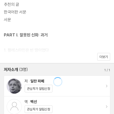
추천의 글
한국어판 서문
서문
PART I. 잘못된 신화: 과거
1. 팔레스타인은 빈 땅이었다
더보기
2. 유대 민족에게는 땅이 없었다
3. 시온주의와 유대교는 같다
저자소개
(3명)
1
/
1
4. 시온주의는 식민주의가 아니다
5. 1948년에 팔레스타인 사람들은 자발적으로 고향을 떠났다
저 :
일란 파페
이동
6. 1967년 6월 전쟁은 “선택의 여지가 없는” 전쟁이었다
관심작가 알림신청
역 :
백선
PART II. 잘못된 신화: 현재
이동
관심작가 알림신청