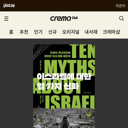
라운지
홈
추천
인기
신규
오리지널
내서재
크레마샵