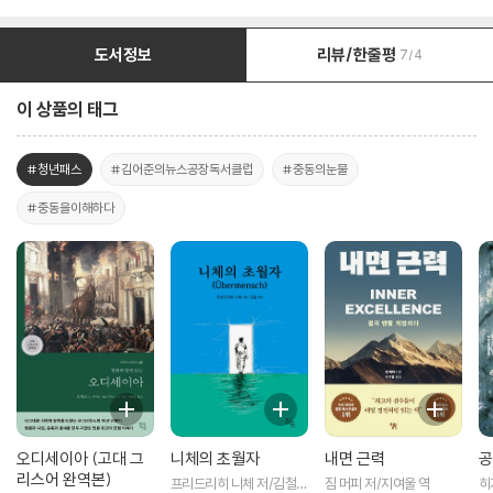
도서정보
리뷰/한줄평
7/4
이 상품의 태그
#청년패스
#김어준의뉴스공장독서클럽
#중동의눈물
#중동을이해하다
오디세이아 (고대 그
니체의 초월자
내면 근력
공
리스어 완역본)
프리드리히 니체 저/김철
짐 머피 저/지여울 역
히