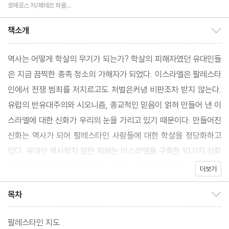
편역
역
호메로스 저/페테르 파울
루벤스 그림/박문재 역
책소개
책소개 보이기/감추기
역사는 어떻게 학살의 무기가 되는가? 학살의 피해자였던 유대인들
은 지금 끔찍한 종족 청소의 가해자가 되었다. 이스라엘은 팔레스타
인에서 전쟁 범죄를 저지르고도 처벌은커녕 비판조차 받지 않는다.
유럽의 반유대주의와 시오니즘, 종교적인 믿음이 얽혀 만들어 낸 이
스라엘에 대한 신화가 우리의 눈을 가리고 있기 때문이다. 만들어진
신화는 역사가 되어 팔레스타인 사람들에 대한 학살을 정당화하고
있다. 유대인 역사학자 일란 파페는 이스라엘을 구축한 10가지 신화
에 대한 통렬한 비판을 통해 이스라엘의 거짓을 고발한다.
더보기
목차
목차 보이기/감추기
팔레스타인 지도