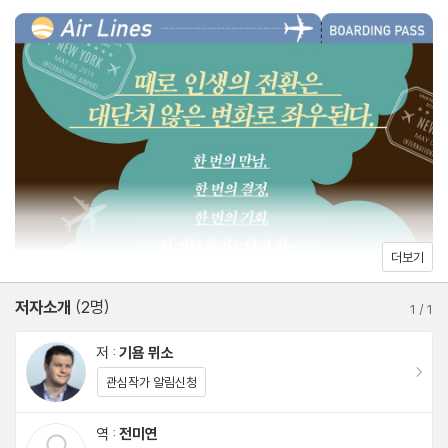
하지 않게 잘못을 저지르고 위축된 삶을 살아가는 사람들에게 따스
한 위안이 되어줄 거라 믿는다.
《사랑하기 때문에》는 기욤 뮈소의 네 번째 소설이다. 2004년에 발
표한 《그 후에》, 2005년 작 《구해줘》, 2006년 작 《사랑하기 때문
에》가 연이어 베스트셀러가 되면서 기욤 뮈소는 프랑스를 대표하는
작가로 우뚝 서게 되었다. 《사랑하기 때문에》 이후 출간한 기욤 뮈
소의 소설 17권 모두가 프랑스 베스트셀러 1위에 오른 건 프랑스뿐
만 아니라 전 세계적으로도 매우 희귀하다고 할 수 있다. 세 번째 소
더보기
설 《구해줘》는 아마존 프랑스 85주 연속 베스트셀러 1위를 기록했
저자소개
(2명)
고, 국내 주요 서점에서 200주 이상 베스트셀러에 등재되었다. 기
1
/
1
욤 뮈소는 매년 《르 피가로》와 〈프랑스서점연합회〉에서 조사하는
저 :
기욤 뮈소
베스트셀러 작가 순위에서도 8년 연속 1위를 기록했다. 2016년에
이동
관심작가 알림신청
는 《당신, 거기 있어줄래요?》가 한국 영화로 제작돼 큰 화제를 불러
모았다. 2018년 작 《아가씨와 밤》이 2021년 《FR2》 방송에서 6부
역 :
전미연
이동