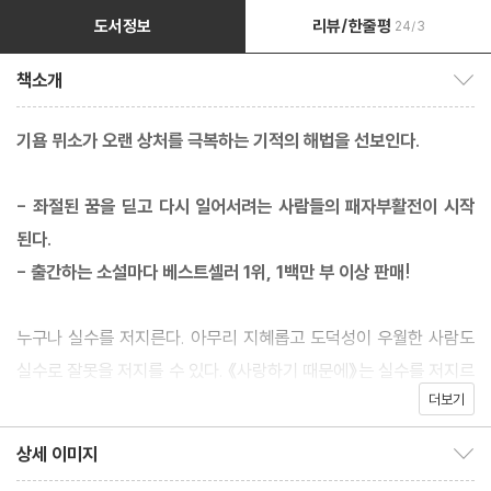
도서정보
리뷰/한줄평
24/3
책소개
책소개 보이기/감추기
기욤 뮈소가 오랜 상처를 극복하는 기적의 해법을 선보인다.
- 좌절된 꿈을 딛고 다시 일어서려는 사람들의 패자부활전이 시작
된다.
- 출간하는 소설마다 베스트셀러 1위, 1백만 부 이상 판매!
누구나 실수를 저지른다. 아무리 지혜롭고 도덕성이 우월한 사람도
실수로 잘못을 저지를 수 있다. 《사랑하기 때문에》는 실수를 저지르
더보기
고 절망의 문턱에 다다라 있는 사람들 이야기다. 십수 년 전 출간해
독자들로부터 많은 사랑을 받았던 《사랑하기 때문에》가 새롭게 교
상세 이미지
상세 이미지 보이기/감추기
정 작업을 거쳐 새로운 표지로 옷을 갈아입고 돌아왔다. 이 책이 뜻