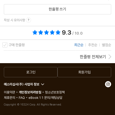
한줄평 쓰기
작성 시 유의사항
9.3
총 평점 9.3점
/ 10.0
구매 한줄평
최근순
추천순
별점순
한줄평 전체보기
로그인
회원가입
예스이십사(주) 사업자 정보
이용약관
개인정보처리방침
청소년보호정책
제휴문의
FAQ
eBook 1:1 문의/채팅상담
Copyright © YES24 Corp. All Rights Reserved.