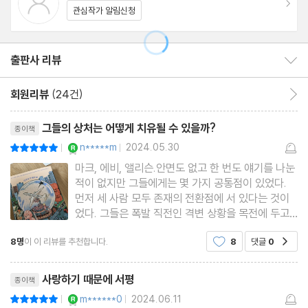
작 드라마로 제작되어 인기리에 방영되었고, 그 외 다수의 소설이 영
관심작가 알림신청
화와 드라마로 제작되었다.
출판사 리뷰
출판사 리뷰 보이기/감추기
기욤 뮈소의 소설은 현재 세계 45개국에서 출간돼 독자들로부터 폭
넓은 공감과 지지를 이끌어내고 있다. 프랑스 언론은 ‘기욤 뮈소는
회원리뷰
(24건)
회원리뷰 이동
하나의 현상’, ‘페이지터너라는 말이 가장 잘 어울리는 작가’, ‘언제나
리뷰제목
그들의 상처는 어떻게 치유될 수 있을까?
종이책
상상의 한계를 뛰어넘는 반전으로 독자들을 놀라게 만드는 작가’라
YES마니아 : 로얄
n*****m
2024.05.30
평점10점
|
|
는 수식어를 붙여주며 찬사를 보내고 있다. 《뉴욕타임스》는 기욤 뮈
마크, 에비, 앨리슨.안면도 없고 한 번도 얘기를 나눈
소에게 ‘서스펜스 마스터’라는 수식어를 붙여주었고, 스페인의 《엘
적이 없지만 그들에게는 몇 가지 공통점이 있었다.
문도》는 ‘기욤 뮈소 현상은 여전히 계속된다’라는 말로 10년 전 프
먼저 세 사람 모두 존재의 전환점에 서 있다는 것이
었다. 그들은 폭발 직전인 격변 상황을 목전에 두고
랑스 언론의 수식어를 오마주했다.
있었다. 기욤 뮈소의 소설을 처음 접한 건 2014년이
8명
이 이 리뷰를 추천합니다.
8
댓글
0
공감
었다. 『센트럴 파트』였다. 아마도 그의 열 몇 번째 작
기욤 뮈소는 20년 동안 매년 한 권씩 소설을 내고 있고, 프랑스뿐만
품 쯤 되는 소설이었으니 무척이나 늦게 기욤 뮈소의
리뷰제목
세계를 접한
아니라 세계 각국에서 베스트셀러가 되고 있다. 초기에는 로맨스와
사랑하기 때문에 서평
종이책
판타지가 결합된 작품들이 주를 이루었다면 근래 들어 스릴러의 비
YES마니아 : 로얄
m******0
2024.06.11
평점10점
|
|