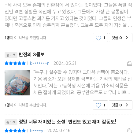
중이 큰 편이다. 기욤 뮈소가 무려 20년 동안 변함없는 인기를 누리
-세 사람 모두 존재의 전환점에 서 있다는 것이었다. 그들은 폭발 직
전인 격변 상황을 목전에 두고 있었다. 그들에게 가장 큰 공통점이
고 있는 비결이라면 언제나 변신을 위한 노력을 게을리 하지 않는다
있다면 고통스런 과거를 가지고 있다는 것이었다. 그들의 인생은 부
는 것이다.
재나 죽음으로 인해 송두리째 흔들렸다. 그들은 모두 자기 자신을 희
생자이자 죄인이라 여기고 있었다. 몇 분 뒤 그들은 같은 비행기에
1명
이 이 리뷰를 추천합니다.
1
댓글
0
공감
오르게 될 것이다. 83p-살아오는 동안 사람을
《사랑하기 때문에》가 처음 출간되었을 당시 프랑스 언론은 ‘기욤 뮈
리뷰제목
소는 하나의 현상이다’라는 수식어를 붙여주며 서른두 살의 젊은 작
반전의 3콤보
종이책
가가 짧은 시간에 이룬 성과에 대해 놀라움과 찬사를 표했다. 기욤
k*******n
2024.05.31
평점10점
|
|
뮈소 소설의 특징은 그대로 영화 한 편이라고 해도 무방할 만큼 묘사
"누구나 실수할 수 있지만 그다음 선택이 중요하다.
가 뛰어나고 새로운 이야기를 담고 있고, 독자들의 시선을 놓아주지
기욤 뮈소가 오랜 상처를 극복하는 기적의 해법을 선
보인다."저는 고등학생 시절에 기욤 뮈소의 작품을
않는 매력이 있다. 눈에 보이는 듯 생생한 장면 구성, 독특하고 매력
처음 접하게 되었어요. 공부만으로도 너무나 바쁘던
적인 등장인물, 영화처럼 극적인 긴장감이 녹아들어 있어 독자들이
시기였지만, 시간을 쪼개서 도서관에 있는 그의 작품
나른해할 틈을 주지 않는다. 기욤 뮈소가 소설을 통해 선보인 감성과
1명
이 이 리뷰를 추천합니다.
1
댓글
0
공감
을 전부 대출해서 읽었던 기억이 나요.당시 ＜종이
여자＞ ＜구해줘＞ ＜천사의 부름＞ ＜그 후에＞
취향은 젊은이들의 기호와 잘 맞아떨어지며 새로운 트렌드를 형성
리뷰제목
＜7년 후＞ ＜센트럴
정말 너무 재미있는 소설! 반전도 있고 재미 감동도!
종이책
하기도 했다. 소설을 쓸 때 영화에서 얻은 영감을 기억했다가 적극
h****y
2024.07.16
평점10점
|
|
반영한다는 그의 작품들은 영상매체에 익숙한 독자들과 환상적인