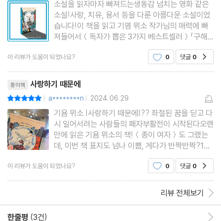
소설을 읽자마자 빠져드는생동감 넘치는 영화 같은
궁합을 이룬다.
소설!사랑, 치유, 용서 등을 다룬 아름다운 소설이었
습니다!이 책을 읽고 기염 뮈소 작가님의 매력에 빠
져들어서＜독자가 뽑은 3가지 베스트셀러＞「구해
줘」, 「당신 거기 있어 줄래요?」, 「종이 여자」도나중에
이 리뷰가 도움이 되었나요?
0
댓글
0
공감
꼭 읽어봐야겠다는 생각이었어요!
리뷰제목
사랑하기 때문에
종이책
a********n
2024.06.29
평점10점
|
|
기욤 뮈소 |사랑하기 때문에|?? 좌절된 꿈을 딛고 다
시 일어서려는 사람들의 패자부활전이 시작된다오랜
만에 읽은 기욤 뮈소의 책!＜종이 여자＞도 그랬는
데, 이번 책 표지도 넘나 이쁨, 게다가 반짝반짝?10
여년 전에 출간된 소설이지만 이야기의 구성, 반전
이 리뷰가 도움이 되었나요?
0
댓글
0
공감
상상력! 모두 세련된 그 만의st딸 라일라가 실종되
고, 붕괴된 가족.깊은 절망과 우울감에 빠진 부부에
게 5년 뒤 딸이 발견된다!!
리뷰 전체보기
한줄평
(3건)
한줄평 이동