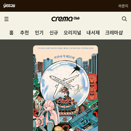
라운지
홈
추천
인기
신규
오리지널
내서재
크레마샵