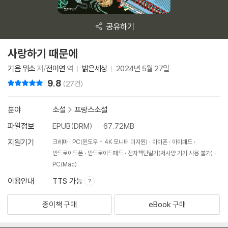
공유하기
사랑하기 때문에
기욤 뮈소
저/
전미연
역
밝은세상
2024년 5월 27일
9.8
리뷰 총점
(27건)
분야
소설
>
프랑스소설
파일정보
EPUB(DRM)
67.72MB
지원기기
크레마
PC(윈도우 - 4K 모니터 미지원)
아이폰
아이패드
안드로이드폰
안드로이드패드
전자책단말기(저사양 기기 사용 불가)
PC(Mac)
이용안내
TTS 가능
종이책 구매
eBook 구매