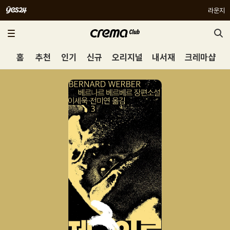
라운지
홈
추천
인기
신규
오리지널
내서재
크레마샵