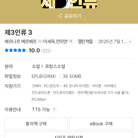
공유하기
제3인류 3
베르나르 베르베르
저/
이세욱
,
전미연
역
열린책들
2025년 7월 16
저자/출판사 더보기/감추기
일
10.0
리뷰 총점
(2건)
분야
소설
>
프랑스소설
파일정보
EPUB(DRM)
36.50MB
지원기기
크레마
PC(윈도우 - 4K 모니터 미지원)
아이폰
아이패드
안드로이드폰
안드로이드패드
전자책단말기(저사양 기기 사용 불가)
PC(Mac)
이용안내
TTS 가능
종이책 구매
eBook 구매
시리즈 알림신청