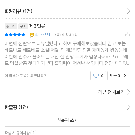
회원리뷰
(1건)
회원리뷰 이동
리뷰제목
제3인류
종이책
구매
YES마니아 : 골드
4*****1
2024.03.26
평점10점
|
|
이번에 신판으로 리뉴얼됐다고 하여 구매해보았습니다.믿고 보는
베르나르 베르베르 소설!어릴 적 제3인류 정말 재미있게 봤었는데,
이번에 권수가 줄어드는 대신 한 권당 두께가 엄청나더라구요.그래
도 명실상공 첫페이지부터 흡입력이 엄청난 책입니다.정말 재미있
어요. 추천드립니다 ㅎㅎ
이 리뷰가 도움이 되었나요?
0
댓글
0
공감
리뷰 전체보기
한줄평
(1건)
한줄평 이동
한줄평 쓰기
작성 시 유의사항