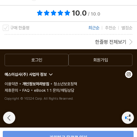
10.0
총 평점 10.0점
/ 10.0
구매 한줄평
최근순
추천순
별점순
한줄평 전체보기
로그인
회원가입
예스이십사(주) 사업자 정보
이용약관
개인정보처리방침
청소년보호정책
제휴문의
FAQ
eBook 1:1 문의/채팅상담
Copyright © YES24 Corp. All Rights Reserved.