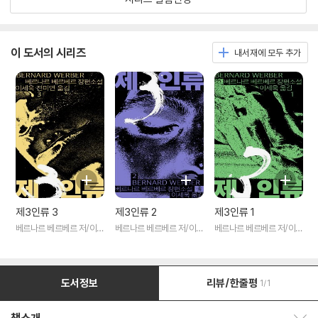
이 도서의 시리즈
내서재에 모두 추가
제3인류 3
제3인류 2
제3인류 1
베르나르 베르베르 저/이세
베르나르 베르베르 저/이세
베르나르 베르베르 저/이세
욱,전미연 역
욱 역
욱 역
도서정보
리뷰/한줄평
1/1
책소개 보이기/감추기