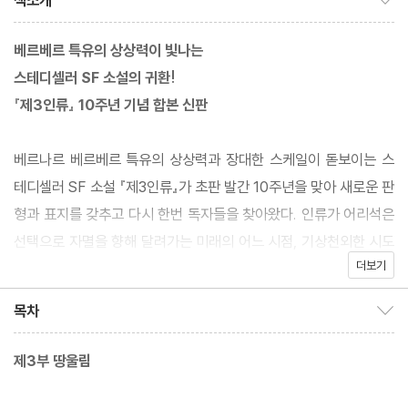
책소개
베르베르 특유의 상상력이 빛나는
스테디셀러 SF 소설의 귀환!
『제3인류』 10주년 기념 합본 신판
베르나르 베르베르 특유의 상상력과 장대한 스케일이 돋보이는 스
테디셀러 SF 소설 『제3인류』가 초판 발간 10주년을 맞아 새로운 판
형과 표지를 갖추고 다시 한번 독자들을 찾아왔다. 인류가 어리석은
선택으로 자멸을 향해 달려가는 미래의 어느 시점, 기상천외한 시도
더보기
로 그 위기를 뛰어넘으려 하는 일군의 과학자들이 있다. 인류의 절멸
을 막는 것, 만약 막을 수 없다면 누군가가 이 지구에서 다시 시작할
목차
목차 보이기/감추기
수 있게 만드는 것이 그들이 열망하는 바다. 인간은 자신을 구원할
만큼 스스로 진화할 수 있을까? 인간의 힘으로 새로운 인류를 만들
제3부 땅울림
어 낼 수 있을까?