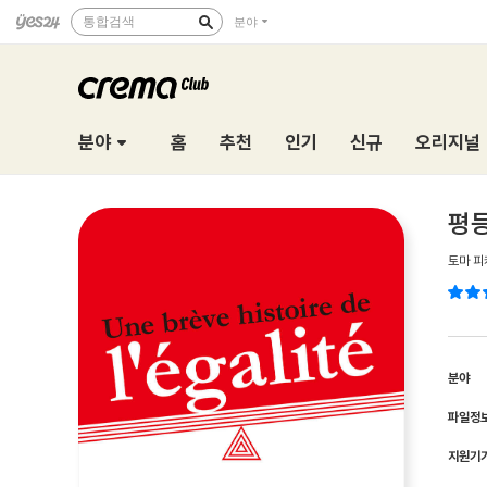
통합검색
분야
분야
홈
추천
인기
신규
오리지널
평등
토마 피
분야
파일정
지원기