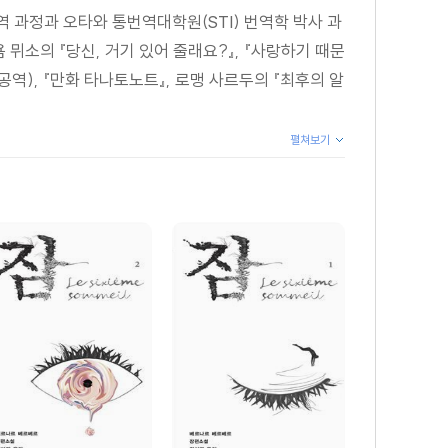
 과정과 오타와 통번역대학원(STI) 번역학 박사 과
뮈소의 『당신, 거기 있어 줄래요?』, 『사랑하기 때문
류』(공역), 『만화 타나토노트』, 로맹 사르두의 『최후의 알
펼쳐보기