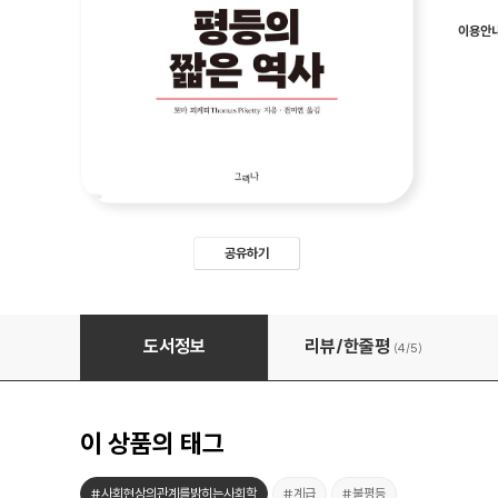
이용안
공유하기
평등의 짧은 역사
도서정보
리뷰/한줄평
(4/
5
)
이 상품의 태그
#사회현상의관계를밝히는사회학
#계급
#불평등