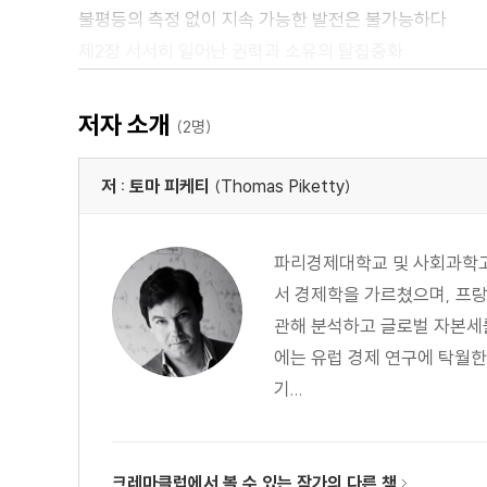
불평등의 측정 없이 지속 가능한 발전은 불가능하다
제2장 서서히 일어난 권력과 소유의 탈집중화
18세기 이후 나타난 소유 집중의 변화
소유와 권력 : 권력의 다발
저자 소개
(2명)
생산 수단, 주택, 국가, 그리고 나머지 세계의 소유
중위 자산 계급의 힘겨운 등장
저 : 토마 피케티
(Thomas Piketty)
소득 평등의 확대를 향한 긴 여정
제3장 노예제와 식민주의의 유산
파리경제대학교 및 사회과학고
산업 혁명, 식민주의, 그리고 자연 생태계
서 경제학을 가르쳤으며, 프랑
대분기의 기원 : 유럽의 군사적 지배
관해 분석하고 글로벌 자본세를 
면화 제국 : 세계 섬유 산업의 장악
에는 유럽 경제 연구에 탁월한
보호 무역주의, 중심부-주변부 관계, 세계체제
기...
유럽을 하나의 지방의 관점에서 바라보기, 서구의 특수성
경제·사회사와 국가 건설의 역사
제4장 배상의 문제
크레마클럽에서 볼 수 있는 작가의 다른 책