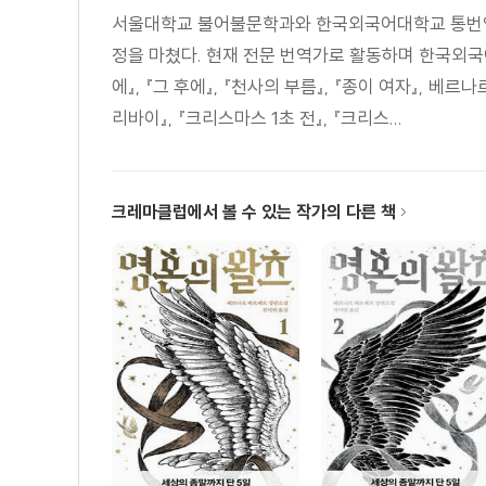
조세 재정 국가의 두 번째 도약 : 인류학적 혁명
서울대학교 불어불문학과와 한국외국어대학교 통번역대학
누진 소득세와 누진 상속세의 탄생
정을 마쳤다. 현재 전문 번역가로 활동하며 한국외국어
실질적 누진성과 사회 계약 : 세금 수용성의 문제
에』, 『그 후에』, 『천사의 부름』, 『종이 여자』, 베르
세전 불평등을 감소시키는 도구로서의 누진세
리바이』, 『크리스마스 1초 전』, 『크리스...
식민 자산과 국채의 청산
국채 탕감을 통한 유럽의 재건
제7장 민주주의, 사회주의, 누진세
크레마클럽에서 볼 수 있는 작가의 다른 책
평등의 한계 : 소유의 극단적 집중
사회적 국가와 누진세 : 자본주의의 체제적 변화
소유와 사회주의 : 분권화의 문제
민주적·자주 관리적·분권적 사회주의를 위하여
자본의 자유로운 이동 : 새로운 납세 유권자 권력
제8장 차별에 반대하는 실질적 평등
늘 부르짖지만 한 번도 실현된 적 없는 교육 평등
사회적 기준에 바탕을 둔 적극적 우대 조치를 위하여