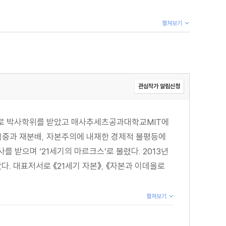
펼쳐보기
관심작가 알림신청
구로 박사학위를 받았고 매사추세츠공과대학교MIT에
 집중과 재분배, 자본주의에 내재한 경제적 불평등에
를 받으며 ‘21세기의 마르크스’로 불렸다. 2013년
. 대표저서로 《21세기 자본》, 《자본과 이데올로
펼쳐보기