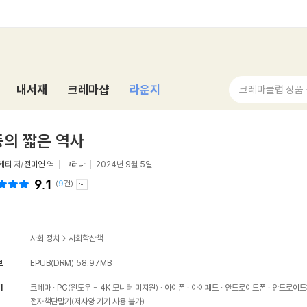
내서재
크레마샵
라운지
크레마클럽 상품
의 짧은 역사
케티
저/
전미연
역
그러나
2024년 9월 5일
9.1
(
9
건)
사회 정치
>
사회학산책
보
EPUB(DRM)
58.97MB
기
크레마
PC(윈도우 - 4K 모니터 미지원)
아이폰
아이패드
안드로이드폰
안드로이드
전자책단말기(저사양 기기 사용 불가)