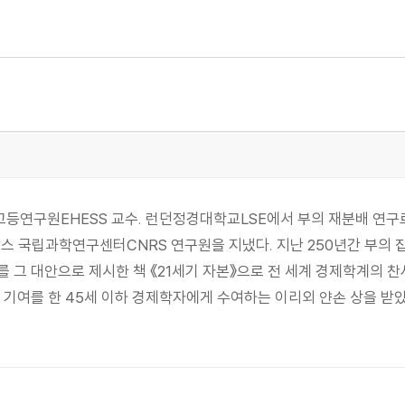
등연구원EHESS 교수. 런던정경대학교LSE에서 부의 재분배 연
스 국립과학연구센터CNRS 연구원을 지냈다. 지난 250년간 부의
그 대안으로 제시한 책 《21세기 자본》으로 전 세계 경제학계의 찬사
 기여를 한 45세 이하 경제학자에게 수여하는 이리외 얀손 상을 받았다
에 대해 다시 생각하기