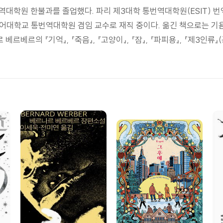
원 한불과를 졸업했다. 파리 제3대학 통번역대학원(ESIT) 번역
대학교 통번역대학원 겸임 교수로 재직 중이다. 옮긴 책으로는 기욤 
나르 베르베르의 『기억』, 『죽음』, 『고양이』, 『잠』, 『파피용』, 『제3인