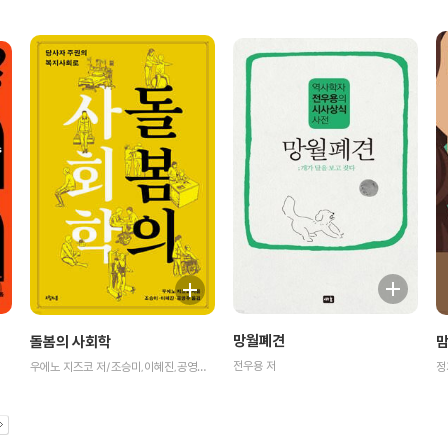
망월폐견
돌봄의 사회학
맘
전우용 저
우에노 지즈코 저/조승미,이혜진,공영주 역
정