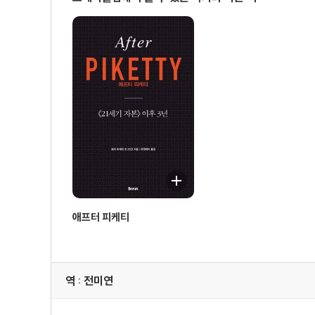
노예제의 종말 : 노예 소유주들에게 이루어진 금전적 보
아이티가 갚은 부채를 프랑스 국가가 되돌려줘야 하나?
1833년과 1848년 노예제 폐지에 따른 영국과 프랑스의
미국: 노예제 공화국의 긴 여정
노예제 이후의 식민주의와 강제 노동 문제
스스로는 식민 공화국임을 모르는 프랑스
배상의 문제 : 초국적 정의를 다시 생각하기
제5장 혁명, 지위, 계급
특권과 지위의 불평등은 사라졌는가?
지난한 과정을 거쳐 사라진 강제 노동과 반강제 노동
1900년 스웨덴 : 한 명이 100표
애프터 피케티
특권의 변신 : 금권 민주주의
납세 유권자 투표의 존속 : 경제 분야의 금권 정치
참여적 사회주의와 권력의 분유
역 : 전미연
제6장 ‘대규모 재분배’, 1914~1980년
사회적 국가의 창안 : 교육, 의료, 사회 보장