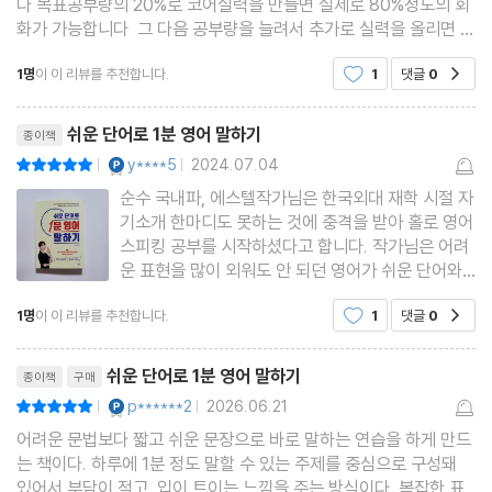
다 목표공부량의 20%로 코어실력을 만들면 실제로 80%정도의 회
Unit09 as / because / so / since 접속사로 붙여 길게 말하기
화가 가능합니다 그 다음 공부량을 늘려서 추가로 실력을 올리면 빠
르게 회화를 잘 할 수 있습니다
Unit10 although / even though / though 접속사로 붙여 길게
1명
이 이 리뷰를 추천합니다.
1
댓글
0
공감
말하기
리뷰제목
Unit11 if / as long as / if only 접속사로 붙여 길게 말하기
쉬운 단어로 1분 영어 말하기
종이책
Unit12 unless / what if / I wish 접속사로 붙여 길게 말하기
YES마니아 : 플래티넘
y****5
2024.07.04
평점10점
|
|
Unit13 like / as if / as though / even if 접속사로 붙여 길게 말
순수 국내파, 에스텔작가님은 한국외대 재학 시절 자
하기
기소개 한마디도 못하는 것에 충격을 받아 홀로 영어
스피킹 공부를 시작하셨다고 합니다. 작가님은 어려
Unit14 want / plan / decide / need to 를 이용해 동사 말하기
운 표현을 많이 외워도 안 되던 영어가 쉬운 단어와
Unit15 would like to to 를 이용해 동사 말하기
문장구조로 연습하면서 정확히 3주 후 대화가 가능
1명
이 이 리뷰를 추천합니다.
1
댓글
0
Unit16 I want you to to 를 이용해 동사 말하기
공감
해졌고, 7개월 후 영어 강사를 시작하게 되었다고 합
니다.한국외대를 나오셨으니 일반적이지는 않지만,
Unit17 make / let / have / help to 를 이용해 동사 말하기
리뷰제목
저자도 영어 스피킹
쉬운 단어로 1분 영어 말하기
종이책
구매
Unit18 enjoy / keep / finish / mind -ing 를 이용해 동사 말하기
YES마니아 : 플래티넘
p******2
2026.06.21
평점10점
|
|
Unit19 start / begin / continue -ing 를 이용해 동사 말하기
어려운 문법보다 짧고 쉬운 문장으로 바로 말하는 연습을 하게 만드
Unit20 remember / regret / forget / try -ing 를 이용해 동사
는 책이다. 하루에 1분 정도 말할 수 있는 주제를 중심으로 구성돼
말하기
있어서 부담이 적고, 입이 트이는 느낌을 주는 방식이다. 복잡한 표