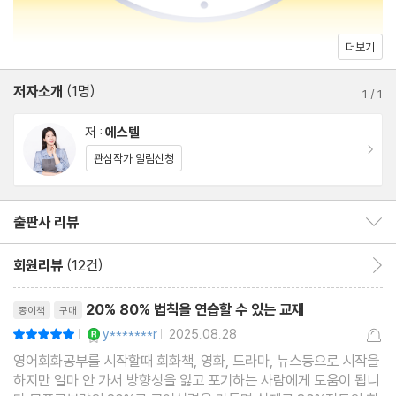
Unit17 Will you ~? 조언을 구하거나 가능한지 물어보기
Unit18 Who / What / Which ~? 누가, 무엇이 그랬는지 물어보
더보기
기
저자소개
(1명)
1
/
1
PART 02
저 :
에스텔
이동
관심작가 알림신청
Unit01 that / who / what / which 두 문장 붙여 길게 말하기
Unit02 when / where / how / why 두 문장 붙여 길게 말하기
출판사 리뷰
출판사 리뷰 보이기/감추기
Unit03 if / whether 두 문장 붙여 길게 말하기
Unit04 and / but / or 두 문장 붙여 길게 말하기
회원리뷰
(12건)
회원리뷰 이동
Unit05 who / which / that 단어에 붙여 길게 말하기
리뷰제목
Unit06 what 단어에 붙여 길게 말하기
20% 80% 법칙을 연습할 수 있는 교재
종이책
구매
Unit07 where / when / why / how 단어에 붙여 길게 말하기
YES마니아 : 로얄
y*******r
2025.08.28
평점10점
|
|
Unit08 before / after / while / when 접속사로 붙여 길게 말하
영어회화공부를 시작할때 회화책, 영화, 드라마, 뉴스등으로 시작을
하지만 얼마 안 가서 방향성을 잃고 포기하는 사람에게 도움이 됩니
기