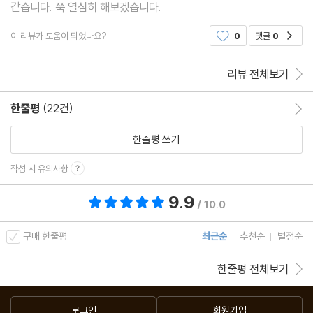
같습니다. 쭉 열심히 해보겠습니다.
Unit33 behind / under / to / into 전치사를 이용해 디테일하게
말하기
이 리뷰가 도움이 되었나요?
0
댓글
0
공감
Unit34 up / down 전치사를 이용해 디테일하게 말하기
리뷰 전체보기
Unit35 very / so / enough / too 부사를 이용해 디테일하게 말
하기
한줄평
(22건)
한줄평 이동
Unit36 always / usually / often / sometimes 부사를 이용해
한줄평 쓰기
디테일하게 말하기
Unit37 never / already / still / yet 부사를 이용해 디테일하게
작성 시 유의사항
말하기
9.9
총 평점 9.9점
Unit38 just / even / ever / anymore 부사를 이용해 디테일하
/ 10.0
게 말하기
구매 한줄평
최근순
추천순
별점순
Unit39 -ever 부사를 이용해 디테일하게 말하기
Unit40 too / as well / also / either 부사를 이용해 디테일하게
한줄평 전체보기
말하기
로그인
회원가입