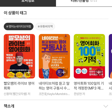
도서정보
리뷰/한줄평
12/22
이 상품의 태그
#영어는네이티브처럼
#유튜버의책
빨모쌤의 라이브 영어
네이티브처럼 듣고 말
영어회화 100일의 기
네
회화
하는 영어 구동사 수
적 개정판(MP3 재생
시
업
버전)
영
신용하(빨간모자쌤) 저
조찬웅,Kayla Mundstoc
문성현 저
조
k 공저
저
책소개
책소개 보이기/감추기