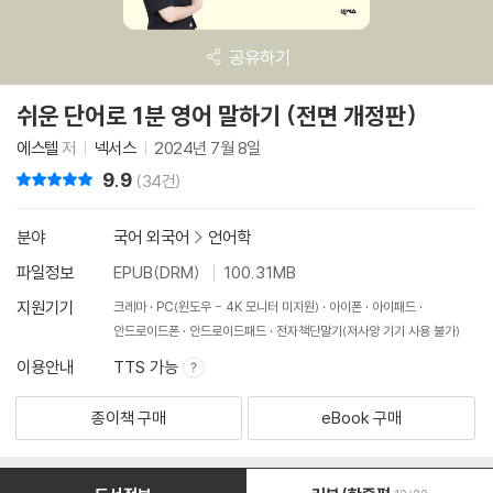
공유하기
쉬운 단어로 1분 영어 말하기 (전면 개정판)
에스텔
저
넥서스
2024년 7월 8일
9.9
리뷰 총점
(34건)
분야
국어 외국어
>
언어학
파일정보
EPUB(DRM)
100.31MB
지원기기
크레마
PC(윈도우 - 4K 모니터 미지원)
아이폰
아이패드
안드로이드폰
안드로이드패드
전자책단말기(저사양 기기 사용 불가)
이용안내
TTS 가능
종이책 구매
eBook 구매