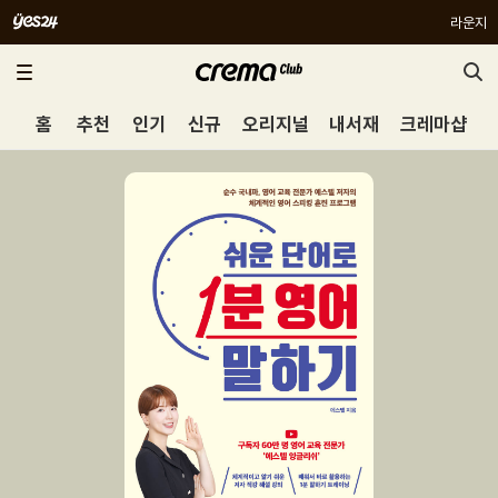
라운지
홈
추천
인기
신규
오리지널
내서재
크레마샵