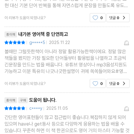
현 대신 기본 단어 반복을 통해 자연스럽게 문장을 만들도록 유도한
Unit21 see -ing / hear -ing -ing 를 이용해 동사 말하기
다. 영어 말하기를 처음 시작하거나 자신감이 부족한 사람에게 가볍
Unit22 -ing -ing 를 이용해 동사 말하기
이 리뷰가 도움이 되었나요?
0
댓글
0
공감
게 도움이 되는 교재다.
Unit23 be p.p. p.p. 를 이용해 동사 말하기
리뷰제목
Unit24 a / an / -s / X 디테일도 지켜 말하기
내가본 영어책 중 단연최고
종이책
Unit25 the / this / that / my / X 디테일도 지켜 말하기
g*****5
2025.11.22
평점10점
|
|
Unit26 some / any 디테일도 지켜 말하기
볼때만 그럴듯한책이 아니라 정말 활용가능한책이에요. 정말 많은
책들을 봤지만 가장 필요한 단어들부터 활용법을 나열하고 조금씩
Unit27 all / most / both / none 디테일도 지켜 말하기
긴문장을 만드는 법을 배웁니다. 유튜브 영상이나 mp3음성지원도
Unit28 a few / a little / many / a lot of 디테일도 지켜 말하기
가능하고 이분 특유의 나긋나긋한설명이 귀에 쏙쏙들어와요#영어
공부 끝판왕
Unit29 at / on / in / of 전치사를 이용해 디테일하게 말하기
이 리뷰가 도움이 되었나요?
0
댓글
0
공감
Unit30 off / about / for / during 전치사를 이용해 디테일하게
리뷰제목
말하기
도움이 됩니다.
종이책
구매
Unit31 across / around / along / through 전치사를 이용해 디
c****y
2025.11.05
평점10점
|
|
테일하게 말하기
간단한 영어표현들이 많고 접근법이 좋습니다.복잡하지 않게 되어
Unit32 by / until / before / after 전치사를 이용해 디테일하게
있으며 have나 get동사 등으로 다양하게 응용하는 법을 배울 수
있습니다.꾸준히 하면 이 책 한권으로도 영어 거의 마스터 가능할 것
말하기