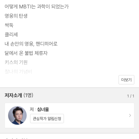
는 상상력과 재미를 가져다준다. 특히, 2020년대 한국에서 빼놓을
어떻게 MBTI는 과학이 되었는가
수 없는 주제인 MBTI를 소재로 한 『어떻게 MBTI는 과학이 되었는
영웅의 탄생
가』와 『영웅의 탄생』은 작금의 사회 현상을 블랙코미디로 그려냈다.
싹둑
이 작품을 통해 그가 왜 MZ 세대의 대표 SF 작가 중 한 명인지 입증
클리셰
한다. 2018년부터 2024년까지 총 6년 동안 쓴 작품을 읽다 보면
내 손안의 영웅, 핸디히어로
점점 변화하는 작가의 문체를 발견하는 재미도 느낄 수 있다.
달에서 온 불법 체류자
키스의 기원
찰나의 기념비
더보기
세상을 끝내는 데 필요한 점프의 횟수
저자소개
(1명)
1
/
1
저 :
심너울
이동
관심작가 알림신청