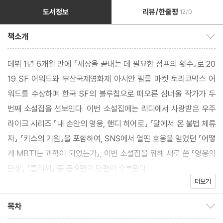
도서정보
리뷰/한줄평
12/0
책소개
책소개 보이기/감추기
데뷔 1년 6개월 만에 『세상을 끝내는 데 필요한 점프의 횟수』로 20
19 SF 어워드와 부산국제영화제 아시안 필름 마켓 토리코믹스 어
워드를 수상하며 한국 SF의 블루칩으로 떠오른 심너울 작가가 두
번째 소설집을 선보인다. 이번 소설집에는 리디에서 사랑받은 우주
라이크 시리즈 『내 손안의 영웅, 핸디 히어로』 『달에서 온 불법 체류
자』 『키스의 기원』을 포함하여, SNS에서 열띤 호응을 얻었던 『어떻
게 MBTI는 과학이 되었는가』, 이번 소설집을 위해 새로 쓴 『영웅의
탄생』 『클리셰』 등 총 9편의 단편이 수록됐다.
더보기
관계에 관한 이야기부터 SF의 대표 격인 초능력을 소재로 한 작품
목차
목차 보이기/감추기
까지 다양한 주제를 선보인 《세상을 끝내는 데 필요한 점프의 횟수》