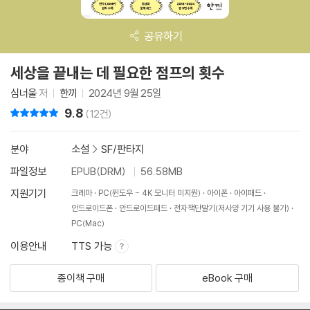
공유하기
세상을 끝내는 데 필요한 점프의 횟수
심너울
저
한끼
2024년 9월 25일
9.8
리뷰 총점
(12건)
분야
소설
>
SF/판타지
파일정보
EPUB(DRM)
56.58MB
지원기기
크레마
PC(윈도우 - 4K 모니터 미지원)
아이폰
아이패드
안드로이드폰
안드로이드패드
전자책단말기(저사양 기기 사용 불가)
PC(Mac)
이용안내
TTS 가능
종이책 구매
eBook 구매