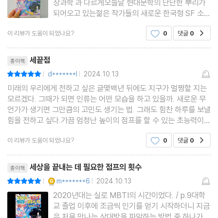
상과학'과 다르게오늘날 현대문학의 단단한 뿌리가
되어오고 있는젊은 작가들의 새로운 한국형 SF 소설
이점점 자리를 잡아가고 있다.SF소설 하면 배경이
이 리뷰가 도움이 되었나요?
0
댓글
0
공감
되는 미래나 우주,과학과 관련된 내용들 때문인지실
제 연구를 한 연구가 등이 조사를 기본으로 해서거기
리뷰제목
에 소설적 요소를 더한
세끝점
종이책
d*******l
2024.10.13
평점10점
|
|
미래의 우리에게 전하고 싶은 글몇백년 뒤에도 지구가 멀쩡할 지는
모르겠다. 그때가 되면 인류는 어떤 모습을 하고 있을까. 새로운 무
언가가 생기면 그만큼의 고민도 생기는 법. 그래도 힘찬 하루를 보낼
힘을 전하고 싶다.가끔 엄청난 높이의 점프를 할 수 있는 초능력이
생기는 상상을 한다. 그러면 저 높은 하늘 위 뭉게구름 위에 올라서
이 리뷰가 도움이 되었나요?
0
댓글
0
공감
서 남다른 시간을 보낼 수 있을텐데. 어디든
리뷰제목
세상을 끝내는 데 필요한 점프의 횟수
종이책
YES마니아 : 골드
m*******6
2024.10.13
평점10점
|
|
2020년대는 실로 MBTI의 시간이었다. / p.9대학
교 졸업 이후에 조금씩 인기를 얻기 시작하더니 지금
은 처음 만나는 상대방을 파악하는 방법 중 하나가