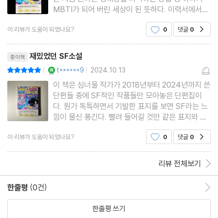
MBTI가 되어 버린 세상이 된 듯하다. 이력서에서도
MBTI를 기입하는 란이 등장하고 어떤 이들은 자신
이 리뷰가 도움이 되었나요?
0
댓글
0
공감
의 직종에 맞는 유형으로 바꾸는 상황도 많이 목격했
다. 어렸을 때에는 혈액형으로 판단하던 성격 유형이
리뷰제목
넘어온 것 같다는 생각이 든
재밌었던 SF소설
종이책
YES마니아 : 로얄
t******9
2024.10.13
평점10점
|
|
이 책은 심너울 작가가 2018년부터 2024년까지 쓴
단편들 중에 SF적인 작품들만 모아놓은 단편집이
다. 뭔가 독특하면서 기발한 표지를 보면 SF라는 느
낌이 물신 풍긴다. 빨려 들어갈 것만 같은 표지와 함
께 책에는 9개의 단편이 실려있다. 9가지 이야기 모
이 리뷰가 도움이 되었나요?
0
댓글
0
공감
두 어떻게 이런 상상까지 갔는지 너무나 신기하고 재
밌다. 그중 몇 가지 이야기를 살펴보자면.＜어떻게
MBTI는 과학이 되었는가＞MB
리뷰 전체보기
한줄평
(0건)
한줄평 이동
한줄평 쓰기