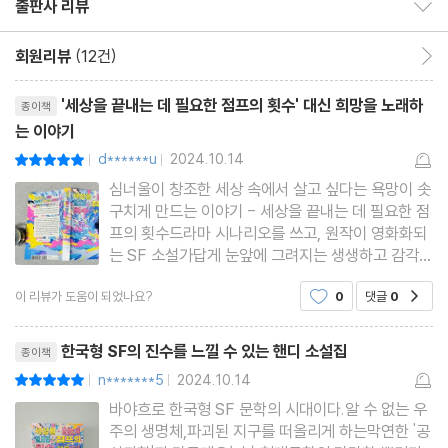
출판사 리뷰
출판사 리뷰 보이기/감추기
회원리뷰
(12건)
회원리뷰 이동
리뷰제목
'세상을 끝내는 데 필요한 점프의 횟수' 대신 희망을 노래하
종이책
는 이야기
d******u
2024.10.14
평점10점
|
|
심너울이 창조한 세상 속에서 살고 싶다는 욕망이 솟
구치게 만드는 이야기 - 세상을 끝내는 데 필요한 점
프의 횟수드라마 시나리오를 쓰고, 원작이 영화화되
는 SF 소설가답게 눈앞에 그려지는 생생하고 감각적
인 글로 독특하고도 엉뚱한 세상을 전하고 있다. 아
이 리뷰가 도움이 되었나요?
0
댓글
0
공감
홉 편의 단편들로 구성된 소설집 ＜세상을 끝내는 데
필요한 점프의 횟수＞는 심너울 표 상상력을 세상에
리뷰제목
각인시키기에 충분하
한국형 SF의 진수를 느낄 수 있는 핸디 소설집
종이책
n*******5
2024.10.14
평점10점
|
|
바야흐로 한국형 SF 문학의 시대이다.알 수 없는 우
주의 생명체,파괴된 지구를 떠올리게 하는막연한 '공