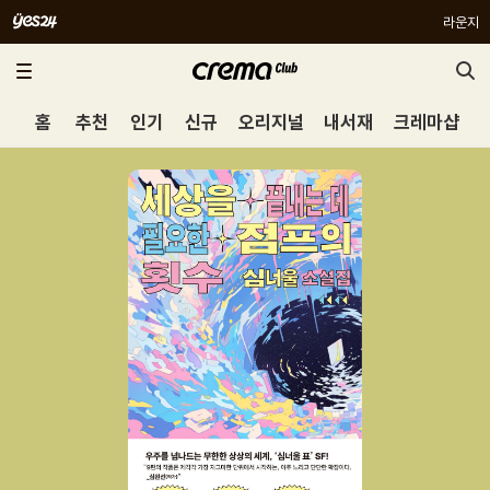
라운지
홈
추천
인기
신규
오리지널
내서재
크레마샵