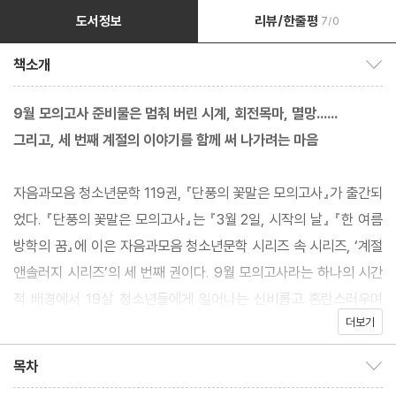
도서정보
리뷰/한줄평
7/0
책소개
책소개 보이기/감추기
9월 모의고사 준비물은 멈춰 버린 시계, 회전목마, 멸망……
그리고, 세 번째 계절의 이야기를 함께 써 나가려는 마음
자음과모음 청소년문학 119권, 『단풍의 꽃말은 모의고사』가 출간되
었다. 『단풍의 꽃말은 모의고사』는 『3월 2일, 시작의 날』 『한 여름
방학의 꿈』에 이은 자음과모음 청소년문학 시리즈 속 시리즈, ‘계절
앤솔러지 시리즈’의 세 번째 권이다. 9월 모의고사라는 하나의 시간
적 배경에서 19살 청소년들에게 일어나는 신비롭고 혼란스러우며
더보기
가끔은 희한한, 하지만 언제나 다정한 짧은 이야기들을 담았다.
목차
목차 보이기/감추기
계절 앤솔러지 시리즈는 청소년과 성인에게 있어 ‘특히 의미 있는