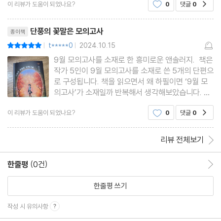
이 리뷰가 도움이 되었나요?
0
댓글
0
공감
중간고사라고 하던데단풍의 꽃말은 모의고사라니 책
제목이 재미있네요.9월 모의고사는 고3에게 수능 전
리뷰제목
중요한 시험이지요.입시경
단풍의 꽃말은 모의고사
종이책
t*****0
2024.10.15
평점10점
|
|
9월 모의고사를 소재로 한 흥미로운 앤솔러지. 책은
작가 5인이 9월 모의고사를 소재로 쓴 5개의 단편으
로 구성됩니다. 책을 읽으면서 왜 하필이면 ‘9월 모
의고사’가 소재일까 반복해서 생각해보았습니다. 대
한민국 고3에게 9월은 도대체 어떤 의미일까요? 화
이 리뷰가 도움이 되었나요?
0
댓글
0
공감
창한 가을 날씨와 피크닉을 즐기기보다 평가원 시험
을 앞둔 압박감이 훨씬 더 큰 시기입니다. 이는 ‘수능
=인생의 전부’라는
리뷰 전체보기
한줄평
(0건)
한줄평 이동
한줄평 쓰기
작성 시 유의사항