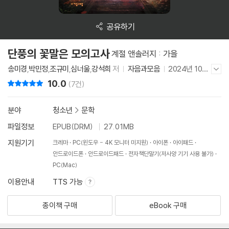
공유하기
단풍의 꽃말은 모의고사
계절 앤솔러지 : 가을
송미경
,
박민정
,
조규미
,
심너울
,
강석희
저
자음과모음
2024년 10월
저자/출판사 더보기/감추기
29일
10.0
리뷰 총점
(7건)
분야
청소년
>
문학
파일정보
EPUB(DRM)
27.01MB
지원기기
크레마
PC(윈도우 - 4K 모니터 미지원)
아이폰
아이패드
안드로이드폰
안드로이드패드
전자책단말기(저사양 기기 사용 불가)
PC(Mac)
이용안내
TTS 가능
종이책 구매
eBook 구매