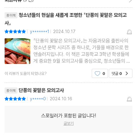
리뷰제목
청소년들의 현실을 새롭게 조명한 『단풍의 꽃말은 모의고
종이책
사』
y*******1
2024.10.17
평점10점
|
|
『단풍의 꽃말은 모의고사』는 자음과모음 출판사의
청소년 문학 시리즈 중 하나로, 가을을 배경으로 한
앤솔러지입니다. 이 책은 고등학교 3학년 학생들에
게 중요한 9월 모의고사를 중심으로, 청소년들의 일
상과 성장, 그리고 그들의 복잡한 감정을 다룬 5개의
이 리뷰가 도움이 되었나요?
0
댓글
0
공감
단편 소설로 구성되었습니다. 참여한 작가들은 다양
한 장르의 이야기를 통해 입시의 압박 속에서 청소년
들이 겪는 불안과 희
단풍의 꽃말은 모의고사
종이책
y*****0
2024.10.16
평점10점
|
|
스포일러가 포함된 글입니다!
글보기