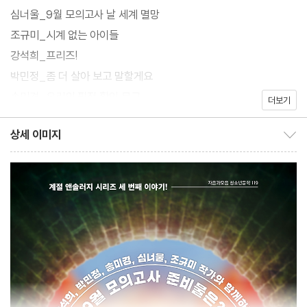
날’, 혹은 ‘누구나 공감할 수 있는 날’에 벌어지는 일들을 환상, 로맨
심너울_9월 모의고사 날 세계 멸망
스, SF, 리얼리즘 등 다채로운 장르로 경험해볼 수 있는 신선하고 색
조규미_시계 없는 아이들
다른 기획이다. 청소년부터 성인까지 모든 독자가 공감하며 읽을 수
강석희_프리즈!
있도록 청소년문학 작가와 성인문학 작가가 한 주제에 함께 참여하
박민정_좀 더 살아 보고 말할게요
는 구성 방식을 택해 자음과모음 청소년문학 시리즈에서 나온 앤솔
송미경_우리의 필적 확인 문구
더보기
러지들은 물론, 시중에 나와 있는 수많은 앤솔러지와도 명확한 차별
점을 두었다. 2024년 12월에 겨울에 어울리는 소설집이 출간되어
상세 이미지
상세 이미지 보이기/감추기
시리즈의 마지막을 장식할 예정이다.