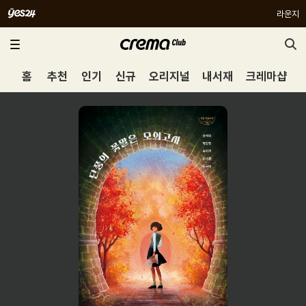
라운지
홈
추천
인기
신규
오리지널
내서재
크레마샵