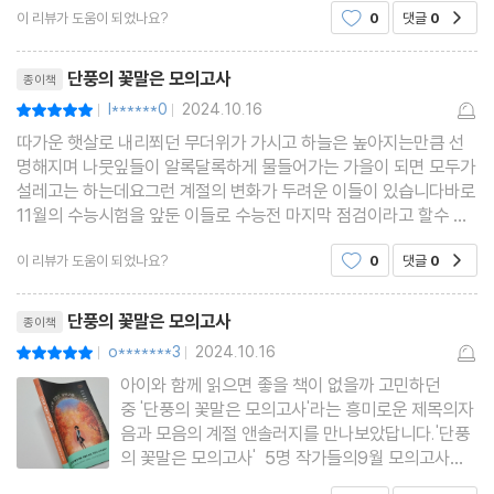
이 리뷰가 도움이 되었나요?
0
댓글
0
공감
리뷰제목
단풍의 꽃말은 모의고사
종이책
l******0
2024.10.16
평점10점
|
|
따가운 햇살로 내리쬐던 무더위가 가시고 하늘은 높아지는만큼 선
명해지며 나뭇잎들이 알록달록하게 물들어가는 가을이 되면 모두가
설레고는 하는데요그런 계절의 변화가 두려운 이들이 있습니다바로
11월의 수능시험을 앞둔 이들로 수능전 마지막 점검이라고 할수 있
는 9월의 모의고사로 시작되는 가을이기에 긴장감과 압박감 그리고
이 리뷰가 도움이 되었나요?
0
댓글
0
공감
후회와 허탈감 때로는 공포까지도 느끼게 됩니다이
리뷰제목
단풍의 꽃말은 모의고사
종이책
o*******3
2024.10.16
평점10점
|
|
아이와 함께 읽으면 좋을 책이 없을까 고민하던
중 '단풍의 꽃말은 모의고사'라는 흥미로운 제목의자
음과 모음의 계절 앤솔러지를 만나보았답니다.'단풍
의 꽃말은 모의고사' 5명 작가들의9월 모의고사를
주제로 재미있는 단편을 담았답니다.벚꽃의 꽃말은