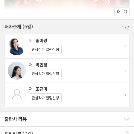
더보기
저자소개
(5명)
1
/
2
저 :
송미경
이동
관심작가 알림신청
저 :
박민정
이동
관심작가 알림신청
저 :
조규미
이동
관심작가 알림신청
출판사 리뷰
출판사 리뷰 보이기/감추기
회원리뷰
(7건)
회원리뷰 이동