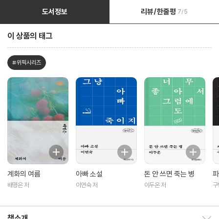
도서정보
리뷰/한줄평
7/5
이 상품의 태그
#위픽시리즈
계화의 여름
아빠 소설
돈 안 쓰면 죽는 병
파
배명은 저
이연숙 저
이두온 저
구
책소개
책소개 보이기/감추기