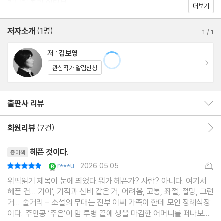
김보영 작가 인터뷰
더보기
저자소개
(1명)
1
/
1
저 :
김보영
이동
관심작가 알림신청
출판사 리뷰
출판사 리뷰 보이기/감추기
회원리뷰
(7건)
회원리뷰 이동
리뷰제목
헤픈 것이다.
종이책
YES마니아 : 로얄
r***u
2026.05.05
평점10점
|
|
위픽읽기 제목이 눈에 띄었다.뭐가 헤픈가? 사람? 아니다. 여기서
헤픈 건...‘기이’, 기적과 신비 같은 거, 어려움, 고통, 좌절, 절망, 그런
거... 줄거리 - 소설의 무대는 진부 이씨 가족이 한데 모인 장례식장
이다. 주인공 ‘주은’이 암 투병 끝에 생을 마감한 어머니를 떠나보내