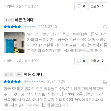
는 자리이기도 하다. 주은은 상주로 ‘손님맞이’를 하며 지난날을 후
이 리뷰가 도움이 되었나요?
0
댓글
0
공감
회한다. 자신이 “좀 더 신비를
리뷰제목
헤픈 것이다
종이책
v****v
2025.07.10
평점10점
|
|
얼마 전 김보영 작가의 #고래눈이내린다 를 읽고 작
가의 다른 이야기도 궁금해 고른 소설이다.평소 많이
써오던 sf 소설을 기대하며 읽은 이야기는 전혀 다른
분위기의 소설이었지만 작가의 다른 장르를 볼 수 있
어 더 좋았다.암으로 돌아가신 주은의 엄마 장례식장
이 리뷰가 도움이 되었나요?
0
댓글
0
공감
에 친가와 외가의 친척들을 비롯 초대하지 않은 백수
친구 민재까지 참석해 시끌벅적하다.특히 기이한 일
리뷰제목
을 겪은 뒤 번듯
헤픈 것이다
종이책
구매
e*********c
2024.11.26
평점10점
|
|
한국 SF의 기원과도 같은 작품들로 수많은 신진 작가에게 영향을
주고, 국내 SF 작가 최초로 전미도서상 후보에 오른 김보영 작가의
작품이라서 샀습니다사실 제목이 정말 마음에 들었어요표지와 잘
이어지는 말이라서요재미있게 읽었습니다