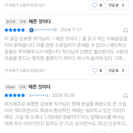
이 리뷰가 도움이 되었나요?
0
댓글
0
공감
리뷰제목
헤픈 것이다
종이책
구매
YES마니아 : 플래티넘
j*********9
2024.11.17
평점10점
|
|
이 글은 김보영 작가님의 ＜헤픈 것이다＞를 읽고 적는 리뷰글임을
미리 밝혀둡니다.작품 관련 스포일러가 존재할 수 있으니 예민하신
분들은 주의해주시기 바랍니다.작가님의 단편은 짧으면서도 사람의
마음을 흔드는 묵직한 돌멩이가 저마다 하나씩 숨겨져 있다.그래서
작가님의 작품을 좋아한다.이번 돌멩이도 꽤나 묵직했고 내 마음을
이 리뷰가 도움이 되었나요?
0
댓글
0
공감
크게 흔들었다
리뷰제목
헤픈 것이다
eBook
구매
e*******s
2024.10.26
평점10점
|
|
에스에프로 유명한 김보영 작가님이 현재 현실을 배경으로 쓴 소설
이라 색다르면서도 특유의 환상적인 색채는 유지하고 있는 이야기
에요. 사실 책 소개나 "나한테만 참말이다"라는 발췌대사를 봐서는
대체 무슨 이야기인지 짐작도 안 가고, 읽으면서도 (최근 단순하고
직관적인 이야기만 읽어 버릇하다보니ㅠ) 한번에 이해하기 어려웠