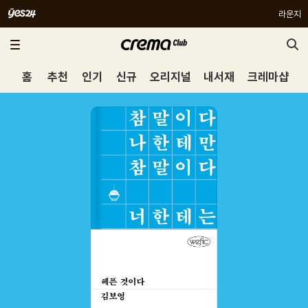
라운지
홈
추천
인기
신규
오리지널
내서재
크레마샵