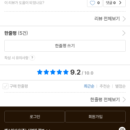
이 리뷰가 도움이 되었나요?
0
댓글
0
공감
는데요, 다 읽고 나니 이런 식으로 써야만 하는 이야
리뷰 전체보기
한줄평
(5건)
한줄평 이동
한줄평 쓰기
작성 시 유의사항
9.2
총 평점 9.2점
/ 10.0
구매 한줄평
최근순
추천순
별점순
한줄평 전체보기
로그인
회원가입