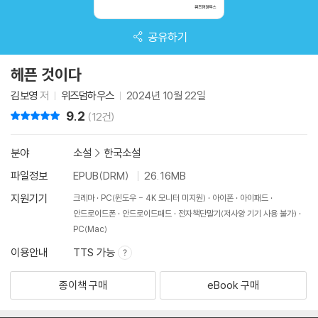
공유하기
헤픈 것이다
김보영
저
위즈덤하우스
2024년 10월 22일
9.2
리뷰 총점
(12건)
분야
소설
>
한국소설
파일정보
EPUB(DRM)
26.16MB
지원기기
크레마
PC(윈도우 - 4K 모니터 미지원)
아이폰
아이패드
안드로이드폰
안드로이드패드
전자책단말기(저사양 기기 사용 불가)
PC(Mac)
이용안내
TTS 가능
종이책 구매
eBook 구매