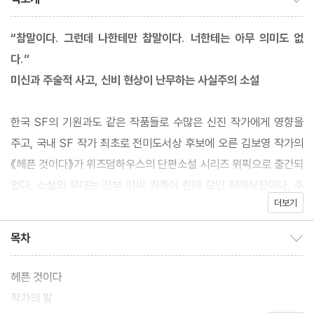
“참말이다. 그런데 나한테만 참말이다. 너한테는 아무 의미도 없
다.”
미신과 주술적 사고, 신비 현상이 난무하는 사실주의 소설
한국 SF의 기원과도 같은 작품들로 수많은 신진 작가에게 영향을
주고, 국내 SF 작가 최초로 전미도서상 후보에 오른 김보영 작가의
《헤픈 것이다》가 위즈덤하우스의 단편소설 시리즈 위픽으로 출간되
었다. 소설의 무대는 진부 이씨 가족이 한데 모인 장례식장이다. 주
더보기
인공 ‘주은’이 암 투병 끝에 생을 마감한 어머니를 떠나보내는 자리
이기도 하다. 사이비 종교부터 풍수지리까지, 오랜만에 모인 진부 이
목차
목차 보이기/감추기
씨 가족들은 온갖 ‘기이’를 늘어놓고, 자연스럽게 섞여든 기이들은
서로 자신이 진짜라며 자리다툼을 한다. 지쳐서 잠에 빠진 주은은 돌
헤픈 것이다
아가신 어머니의 손을 잡고 ‘기적과 신비’를 넘나드는 마지막 여행을
작가의 말
떠난다.