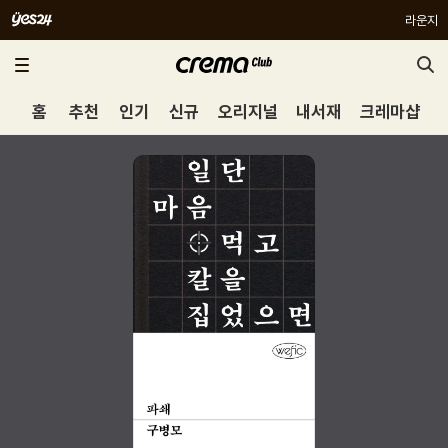
라운지
홈
추천
인기
신규
오리지널
내서재
크레마샵