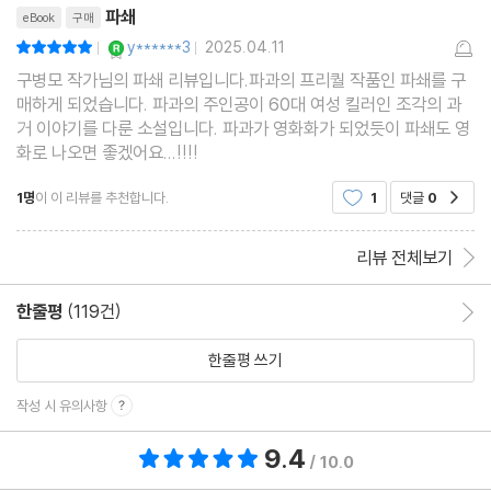
파쇄
eBook
구매
YES마니아 : 로얄
y******3
2025.04.11
평점10점
|
|
구병모 작가님의 파쇄 리뷰입니다.파과의 프리퀄 작품인 파쇄를 구
매하게 되었습니다. 파과의 주인공이 60대 여성 킬러인 조각의 과
거 이야기를 다룬 소설입니다. 파과가 영화화가 되었듯이 파쇄도 영
화로 나오면 좋겠어요...!!!!
1명
이 이 리뷰를 추천합니다.
1
댓글
0
공감
리뷰 전체보기
한줄평
(119건)
한줄평 이동
한줄평 쓰기
작성 시 유의사항
9.4
총 평점 9.4점
/ 10.0