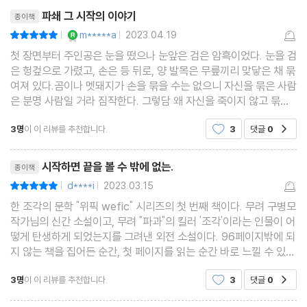
리뷰제목
은 것 같은데
파쇄 그 시작의 이야기
종이책
YES마니아 : 로얄
m*****a
2023.04.19
평점10점
|
|
첫 장면부터 주인공은 눈을 떴으나 눈앞은 검은 암흑이었다. 눈을 검
은 헝겊으로 가렸고, 손은 등 뒤로, 양 발목은 무릎끼리 맞닿은 채 묶
여져 있다.곰이나 멧돼지가 손을 묶을 수는 없으니 자신을 묶은 사람
은 분명 사람일 거라 짐작한다. 그렇담 왜 자신을 죽이지 않고 묶어
만 뒀는지 파악을 해야 한다. 그렇게 끊긴 기억을 더듬어 올라가며
3명
이 이 리뷰를 추천합니다.
3
댓글
0
공감
이야기가 시작된다.소음이 부담스럽고, 남의
리뷰제목
시작하면 끝을 볼 수 밖에 없는.
종이책
d****i
2023.03.15
평점10점
|
|
한 조각의 문학 "위픽 wefic" 시리즈의 첫 번째 책이다. 무려 구병모
작가님의 신간 소설이고, 무려 "파과"의 킬러 '조각'이라는 인물이 어
떻게 탄생하게 되었는지를 그려낸 외전 소설이다. 96페이지밖에 되
지 않는 책을 집어든 순간, 첫 페이지를 읽는 순간 바로 느낄 수 있었
다. 이 책은 끝까지 읽을 수 밖에 없다는 것을. 그리고 바로 몰입할
3명
이 이 리뷰를 추천합니다.
3
댓글
0
공감
수 밖에 없다는 것을. 오래전
리뷰제목