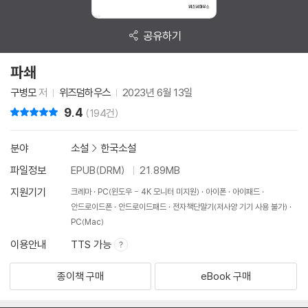
공유하기
파쇄
구병모
저
위즈덤하우스
2023년 6월 13일
9.4
리뷰 총점
(194건)
분야
소설
>
한국소설
파일정보
EPUB(DRM)
21.89MB
지원기기
크레마
PC(윈도우 - 4K 모니터 미지원)
아이폰
아이패드
안드로이드폰
안드로이드패드
전자책단말기(저사양 기기 사용 불가)
PC(Mac)
이용안내
TTS 가능
종이책 구매
eBook 구매