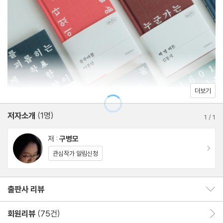
더보기
저자소개
(1명)
1
/
1
저 :
구병모
이동
관심작가 알림신청
출판사 리뷰
출판사 리뷰 보이기/감추기
회원리뷰
(75건)
회원리뷰 이동