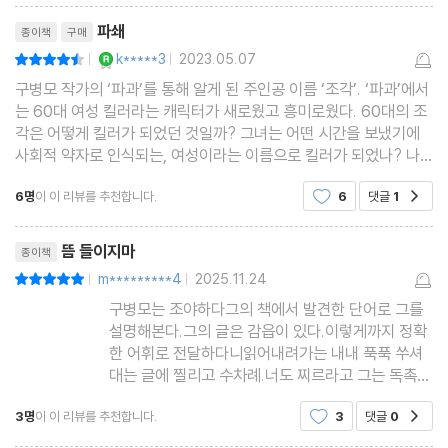
리뷰제목
파쇄
종이책
구매
YES마니아 : 로얄
k*****3
2023.05.07
평점9점
|
|
구병모 작가의 ‘파과’를 통해 알게 된 주인공 이름 ‘조각’. ‘파과’에서
는 60대 여성 킬러라는 캐릭터가 새로웠고 흥미로웠다. 60대의 조
각은 어떻게 킬러가 되었던 것일까? 그녀는 어떤 시간을 보냈기에
사회적 약자로 인식되는, 여성이라는 이름으로 킬러가 되었나? 나
와 같은 궁금증을 가진 독자들이 많았나? ^^ 작가가 조각의 10대
6명
이 이 리뷰를 추천합니다.
6
댓글
1
공감
시절 모습을 이야기하고 있으니까. 책은 결코,
리뷰제목
뜸 들이지마
종이책
m*********4
2025.11.24
평점10점
|
|
구병모는 조야하다그의 책에서 발견한 단어로 그를
설명해본다.그의 글은 감읍이 있다.이렇게까지 정확
한 어휘로 전달하다니읽어내려가는 내내 푹푹 쑤셔
대는 글에 찔리고 수차례.너도 찌르라고 그는 독촉한
다.그래! 해보자 까짓껏이런 맘에 자기검열을 수차례
3명
이 이 리뷰를 추천합니다.
3
댓글
0
공감
하다가 포기하는 나는그거 제목으로 위안삼는다ㅡ그
녀는 잉걸불이 타는 듯한 눈을ㅡ웬만큼 매조지를 지