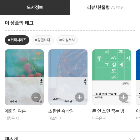
도서정보
리뷰/한줄평
75/119
이 상품의 태그
#위픽시리즈
#강렬하다.
#여성서사
계화의 여름
소란한 속삭임
돈 안 쓰면 죽는 병
아
배명은 저
예소연 저
이두온 저
이
책소개
책소개 보이기/감추기