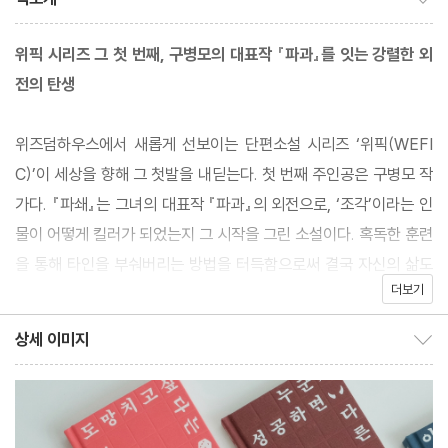
위픽 시리즈 그 첫 번째, 구병모의 대표작 『파과』를 잇는 강렬한 외
전의 탄생
위즈덤하우스에서 새롭게 선보이는 단편소설 시리즈 ‘위픽(WEFI
C)’이 세상을 향해 그 첫발을 내딛는다. 첫 번째 주인공은 구병모 작
가다. 『파쇄』는 그녀의 대표작 『파과』의 외전으로, ‘조각’이라는 인
물이 어떻게 킬러가 되었는지 그 시작을 그린 소설이다. 혹독한 훈련
을 통해 타인을 부숴버리는 방법을 터득함으로써 결국 자신의 삶도
더보기
산산조각 나기를 선택한 조각의 탄생기가 구병모 작가의 압도적인
문장으로 생생히 되살아난다.
상세 이미지
상세 이미지 보이기/감추기