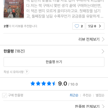
책 겉면의 몇줄로 나를 사로 잡아 구매하게 되었습니
다.저는 책 구매시 몇번 생각 끝에 구매하는데반면,
이 책은 왠지 모르게 끌리더라고요..첫째장을 넘기
고, 둘째장을 넘길 수록무언가 궁금증을 유말하게 하
는 이끌림 속에지금도 계속해서 책장을 넘기며 읽고
2명
이 이 리뷰를 추천합니다.
2
댓글
0
공감
있습니다.아직은 초반부에 머물러 있지만, 자꾸만 읽
게 되네요저승과 이승의 갈림길그속에서의 내가 살
았던 인생을 되짚어 볼
리뷰 전체보기
한줄평
(18건)
한줄평 이동
한줄평 쓰기
작성 시 유의사항
9.0
총 평점 9.0점
/ 10.0
구매 한줄평
최근순
추천순
별점순
한줄평 전체보기