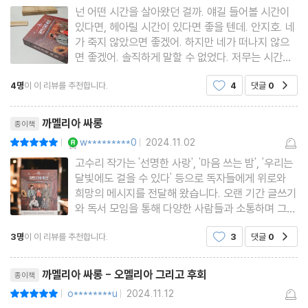
넌 어떤 시간을 살아왔던 걸까. 얘길 들어볼 시간이
있다면, 헤아릴 시간이 있다면 좋을 텐데. 안지호. 네
가 죽지 않았으면 좋겠어. 하지만 네가 떠나지 않으
면 좋겠어. 솔직하게 말할 수 없었다. 저무는 시간과
서투른 마음이 속상하고 미안해서 핑그르르 눈물이
4명
이 이 리뷰를 추천합니다.
4
댓글
0
공감
돌았다. 머지않아 혼자 남겨질 나는 두고두고 후회하
겠지. 널 아프게 했던 이 순간을. (p.290) 이 이야
리뷰제목
기들을 도깨비에서
까멜리아 싸롱
종이책
YES마니아 : 로얄
w*********0
2024.11.02
평점10점
|
|
고수리 작가는 '선명한 사랑', '마음 쓰는 밤', '우리는
달빛에도 걸을 수 있다' 등으로 독자들에게 위로와
희망의 메시지를 전달해 왔습니다. 오랜 기간 글쓰기
와 독서 모임을 통해 다양한 사람들과 소통하며 그들
의 이야기를 경청해온 작가는, 각기 다른 배경을 지
3명
이 이 리뷰를 추천합니다.
3
댓글
0
공감
닌 사람들이 서로에게 전하는 치유의 가능성을 "까멜
리아 싸롱"으로 형상화했습니다. 이 작품은 작가의
리뷰제목
첫 장편소설로,
까멜리아 싸롱 - 오멜리아 그리고 후회
종이책
o********u
2024.11.12
평점10점
|
|