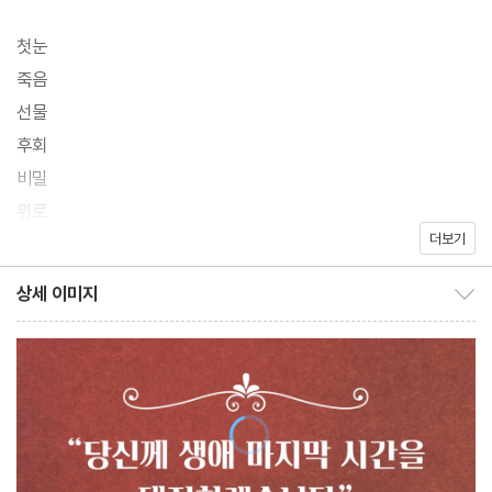
과 위로를 전하는 글을 써오며 수많은 독자의 마음을 울린 작가 고수
리의 첫 장편소설이다. 출간 전 브런치북 연재로 먼저 글을 접한 독
첫눈
자들은 “사람 많은 전철에서 울고 말았다”, “나도 같이 열차에 오른
죽음
느낌이다”, “소설 속 한 칸에 앉아 있는 기분이다”, “까멜리아 싸롱
선물
소파에 앉아 바흐 선율에 귀를 기울이고 싶다” 등 소설 속에 깊이 빠
후회
져들며 열렬한 공감과 지지를 보냈다.
비밀
위로
첫눈 내릴 때 열고 동백꽃 필 무렵 닫는 기묘한 다방, 까멜리아 싸롱.
더보기
희망
푸른 바다가 내려다보이고 눈 내리는 동백섬 언덕에 있는 붉은 벽돌
선택
상세 이미지
집에서 머물게 된 사람들. 그들을 맞이하는 건 마담 여순자와 객실장
상세 이미지 보이기/감추기
마두열, 매니저 유이수, 그리고 인생책 읽어주는 사서 지원우다. 생
에필로그
애 마지막 시간을 대접한다는 이들과 함께하는 49일 동안, 그들 사
작가의 말
이에 얽힌 놀라운 인생의 비밀들이 하나둘 드러난다.
누구에게나 한 걸음도 더 뗄 수 없을 것만 같은 순간이 찾아온다. 투