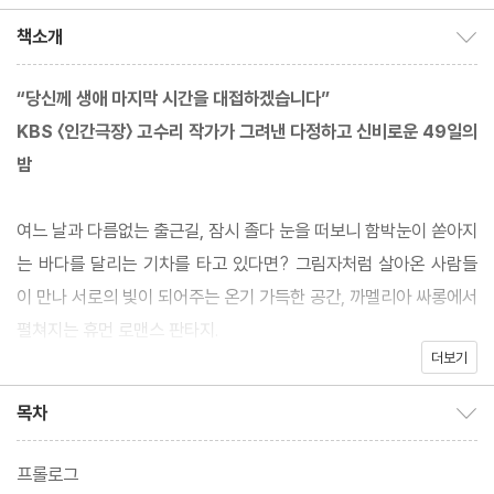
역
책소개
책소개 보이기/감추기
“당신께 생애 마지막 시간을 대접하겠습니다”
KBS 〈인간극장〉 고수리 작가가 그려낸 다정하고 신비로운 49일의
밤
여느 날과 다름없는 출근길, 잠시 졸다 눈을 떠보니 함박눈이 쏟아지
는 바다를 달리는 기차를 타고 있다면? 그림자처럼 살아온 사람들
이 만나 서로의 빛이 되어주는 온기 가득한 공간, 까멜리아 싸롱에서
펼쳐지는 휴먼 로맨스 판타지.
더보기
출간 전 펀딩에서 달성률 351%로 목표액을 초과한 『까멜리아 싸
목차
목차 보이기/감추기
롱』이 긴긴 기다림 끝에 마침내 독자들과 만난다. 『선명한 사랑』,
『마음 쓰는 밤』, 『우리는 달빛에도 걸을 수 있다』 등 세상에 따뜻함
프롤로그