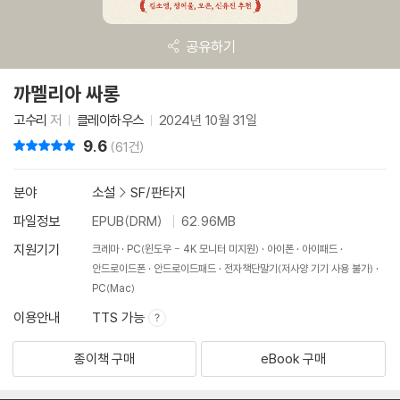
공유하기
까멜리아 싸롱
고수리
저
클레이하우스
2024년 10월 31일
9.6
리뷰 총점
(61건)
분야
소설
>
SF/판타지
파일정보
EPUB(DRM)
62.96MB
지원기기
크레마
PC(윈도우 - 4K 모니터 미지원)
아이폰
아이패드
안드로이드폰
안드로이드패드
전자책단말기(저사양 기기 사용 불가)
PC(Mac)
이용안내
TTS 가능
종이책 구매
eBook 구매