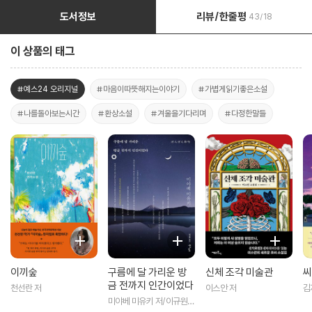
도서정보
리뷰/한줄평
43/18
이 상품의 태그
#예스24 오리지널
#마음이따뜻해지는이야기
#가볍게읽기좋은소설
#나를돌아보는시간
#환상소설
#겨울을기다리며
#다정한말들
이끼숲
구름에 달 가리운 방
신체 조각 미술관
씨
금 전까지 인간이었다
천선란 저
이스안 저
김
미야베 미유키 저/이규원