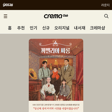
라운지
홈
추천
인기
신규
오리지널
내서재
크레마샵