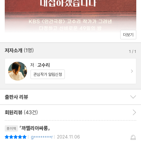
명 인간이라도 된 듯 누구도 나를 제대로 들여다봐주지 않는 기분이
들 때, 더는 무엇을 해야 할지 알 수 없을 때 우리는 어떻게 해야 할
까? 이승과 저승 사이의 환상적인 공간 까멜리아 싸롱에는 눈을 맞
추며 진심을 다해 이야기를 들어주는 사람들이 있다. 나이도 성별도
더보기
성격도 생각도 제각각, 너무나도 다른 여덟 명이 여덟 번의 밤을 함
께 보내는 동안 일어나는 기적과도 같은 변화는 우리 안에 내재한 힘
저자소개
(1명)
1
/
1
이 얼마나 강한지 보여준다. 이 선물 같은 소설은 소소한 일상을 함
저 :
고수리
께하고 진솔한 대화를 나누는 것만으로도 우리는 서로를 구할 수 있
이동
관심작가 알림신청
음을, 행복과 삶의 의지를 되찾을 수 있음을 부드러운 목소리로 일러
준다.
출판사 리뷰
출판사 리뷰 보이기/감추기
회원리뷰
(43건)
회원리뷰 이동
리뷰제목
『까멜리아싸롱』
종이책
g********r
2024.11.06
평점10점
|
|