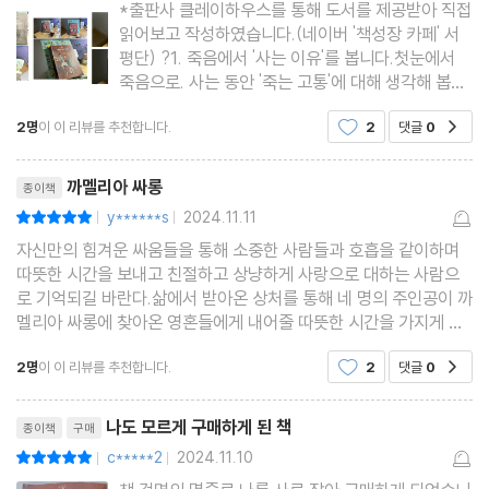
*출판사 클레이하우스를 통해 도서를 제공받아 직접
읽어보고 작성하였습니다.(네이버 '책성장 카페' 서
평단) ?1. 죽음에서 '사는 이유'를 봅니다.첫눈에서
죽음으로. 사는 동안 '죽는 고통'에 대해 생각해 봅니
다. 삶과 인생이 같으며 다른 말이라고 할 때, 죽음과
2명
이 이 리뷰를 추천합니다.
2
댓글
0
공감
고통은 비슷하기라도 할까요? 죽은 이들의 밤에서
'살아야 하는 이유'를 듣습니다. 밤이 길면, 오히려 하
리뷰제목
루가 길어집니다
까멜리아 싸롱
종이책
y******s
2024.11.11
평점10점
|
|
자신만의 힘겨운 싸움들을 통해 소중한 사람들과 호흡을 같이하며
따뜻한 시간을 보내고 친절하고 상냥하게 사랑으로 대하는 사람으
로 기억되길 바란다.삶에서 받아온 상처를 통해 네 명의 주인공이 까
멜리아 싸롱에 찾아온 영혼들에게 내어줄 따뜻한 시간을 가지게 된
다.우리는 모두 사랑받는 사람이었습니다.까멜리아 싸롱에서 주고
2명
이 이 리뷰를 추천합니다.
2
댓글
0
공감
받은 애도와 사랑으로 나는 온전히 나를 마주할 수 있
리뷰제목
나도 모르게 구매하게 된 책
종이책
구매
c*****2
2024.11.10
평점10점
|
|