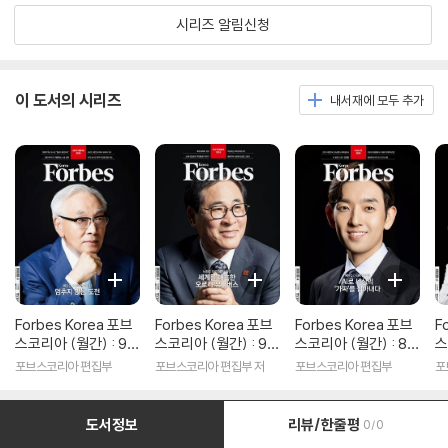
시리즈 알림신청
이 도서의 시리즈
내서재에 모두 추가
Forbes Korea 포브
Forbes Korea 포브
Forbes Korea 포브
F
스코리아 (월간) : 9월
스코리아 (월간) : 9월
스코리아 (월간) : 8월
스
[2025]
[2024]
[2025]
[
포브스코리아 편집부
포브스코리아 편집부 저
포브스코리아 편집부
포
도서정보
리뷰/한줄평
0/0