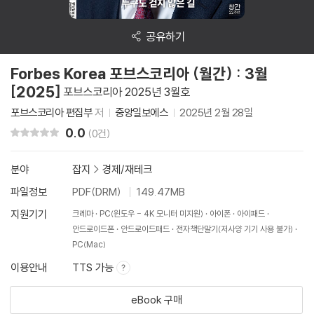
공유하기
Forbes Korea 포브스코리아 (월간) : 3월
[2025]
포브스코리아 2025년 3월호
포브스코리아 편집부
저
중앙일보에스
2025년 2월 28일
0.0
리뷰 총점
(0건)
분야
잡지
>
경제/재테크
파일정보
PDF(DRM)
149.47MB
지원기기
크레마
PC(윈도우 - 4K 모니터 미지원)
아이폰
아이패드
안드로이드폰
안드로이드패드
전자책단말기(저사양 기기 사용 불가)
PC(Mac)
이용안내
TTS 가능
eBook 구매