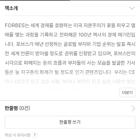
책소개
책소개 보이기/감추기
FORBES는 세계 경제를 호령하는 미국 자본주의가 꽃을 피우고 열
매를 맺는 과정을 기록하고 전파해온 100년 역사의 경제 매거진입
니다. 포브스가 매년 선정하는 글로벌 부자와 기업 순위는 발표 즉시
전 세계 언론이 받아쓸 정도로 권위를 인정받고 있으며, 포브스만의
시각으로 파헤치는 돈의 흐름과 부자들의 사는 모습을 발굴한 기사
들은 늘 지구촌의 화제가 될 정도로 인기 콘텐츠입니다. 우리는 CE
O나 CEO가 되고 싶은 사람, 부자나 부자가 되고 싶은 사람이 찾는
매거진을 만든다는 분명한 목표를 갖고 있습니다.
더보기
한줄평
(0건)
한줄평 이동
한줄평 쓰기
작성 시 유의사항