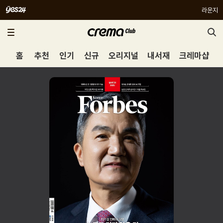
라운지
홈
추천
인기
신규
오리지널
내서재
크레마샵