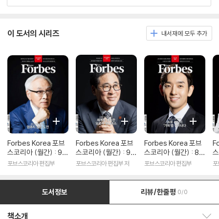
이 도서의 시리즈
내서재에 모두 추가
Forbes Korea 포브
Forbes Korea 포브
Forbes Korea 포브
F
스코리아 (월간) : 9월
스코리아 (월간) : 9월
스코리아 (월간) : 8월
스
[2025]
[2024]
[2025]
[
포브스코리아 편집부
포브스코리아 편집부 저
포브스코리아 편집부
포
도서정보
리뷰/한줄평
0/0
책소개
책소개 보이기/감추기