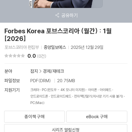
공유하기
Forbes Korea 포브스코리아 (월간) : 1월
[2026]
포브스코리아 편집부
중앙일보에스
2025년 12월 29일
0.0
리뷰 총점
(0건)
분야
잡지
>
경제/재테크
파일정보
PDF(DRM)
20.75MB
지원기기
크레마
PC(윈도우 - 4K 모니터 미지원)
아이폰
아이패드
안드로이드폰
안드로이드패드
전자책단말기(저사양 기기 사용 불가)
PC(Mac)
종이책 구매
eBook 구매
시리즈 알림신청