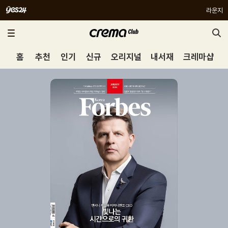
라운지
홈
추천
인기
신규
오리지널
내서재
크레마샵